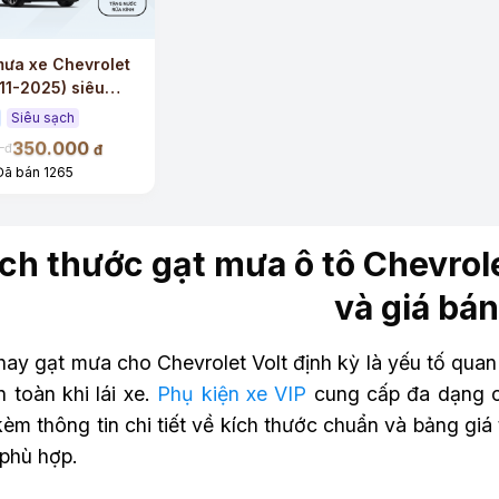
mưa xe Chevrolet
011-2025) siêu
êu êm
Siêu sạch
350.000
0
đ
đ
Đã bán 1265
ch thước gạt mưa ô tô Chevrole
và giá bán
hay gạt mưa cho Chevrolet Volt định kỳ là yếu tố quan
 toàn khi lái xe.
Phụ kiện xe VIP
cung cấp đa dạng c
kèm thông tin chi tiết về kích thước chuẩn và bảng gi
phù hợp.