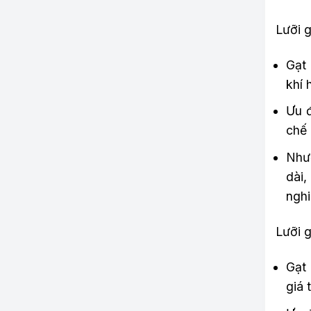
Lưỡi g
Gạt 
khí 
Ưu đ
chế 
Nhượ
dài
nghi
Lưỡi g
Gạt 
giá 