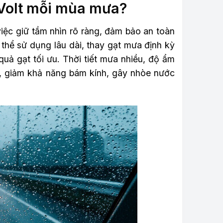
 Volt mỗi mùa mưa?
việc giữ tầm nhìn rõ ràng, đảm bảo an toàn
 thể sử dụng lâu dài, thay gạt mưa định kỳ
uả gạt tối ưu. Thời tiết mưa nhiều, độ ẩm
g, giảm khả năng bám kính, gây nhòe nước