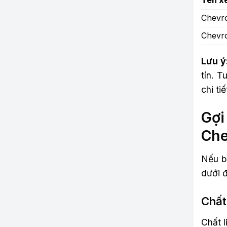
Tên x
Chevro
Chevro
Lưu ý
tín. T
chi ti
Gợi
Che
Nếu bạ
dưới đ
Chất
Chất l