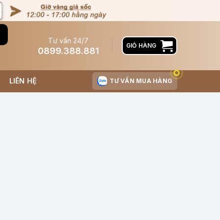
Tư vấn 24/7
GIỎ HÀNG
0899.388.881
LIÊN HỆ
TƯ VẤN MUA HÀNG