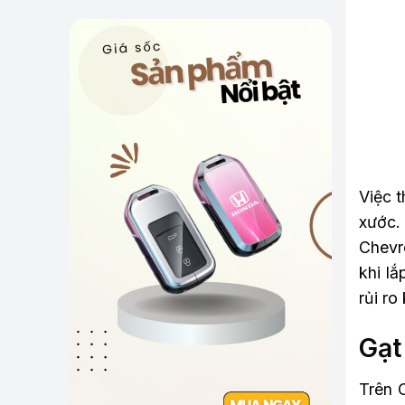
Việc t
xước.
Chevr
khi lắ
rủi ro
Gạt
Trên 