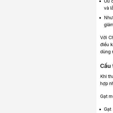
Ưu đ
và l
Nhượ
giảm
Với C
điều 
dùng 
Cấu 
Khi th
hợp n
Gạt m
Gạt 