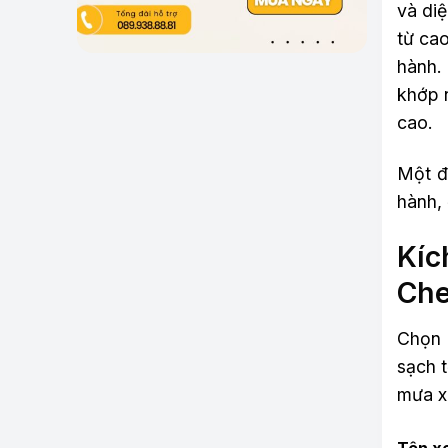
và diệ
từ cao
hành. 
khớp n
cao.
Một đi
hành,
Kíc
Che
Chọn 
sạch t
mưa xe