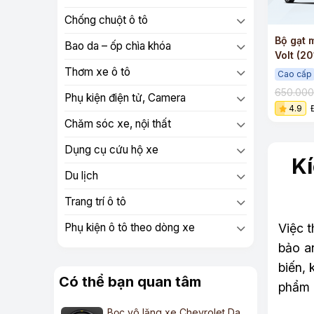
Chống chuột ô tô
Bộ gạt 
Bao da – ốp chìa khóa
Volt (2
sạch si
Thơm xe ô tô
Cao cấp
650.00
Phụ kiện điện tử, Camera
4.9
Chăm sóc xe, nội thất
Dụng cụ cứu hộ xe
Kí
Du lịch
Trang trí ô tô
Việc t
Phụ kiện ô tô theo dòng xe
bảo an
biến, 
Có thể bạn quan tâm
phẩm 
Bọc vô lăng xe Chevrolet Da