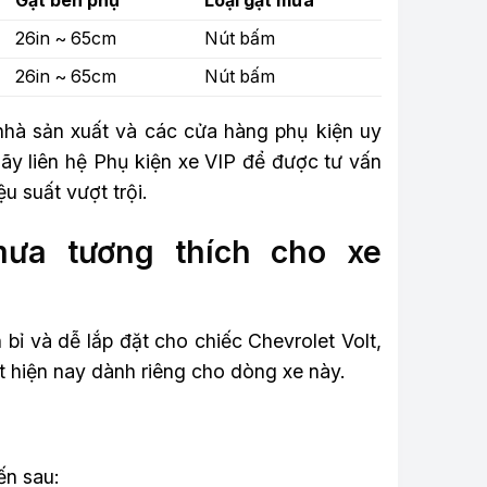
Gạt bên phụ
Loại gạt mưa
26in ~ 65cm
Nút bấm
26in ~ 65cm
Nút bấm
nhà sản xuất và các cửa hàng phụ kiện uy
hãy liên hệ Phụ kiện xe VIP để được tư vấn
u suất vượt trội.
ưa tương thích cho xe
bỉ và dễ lắp đặt cho chiếc Chevrolet Volt,
ất hiện nay dành riêng cho dòng xe này.
ến sau: