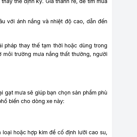
 thay thế định kỳ. Giá thành rẻ, dễ tìm mua
lâu với ánh nắng và nhiệt độ cao, dẫn đến
ải pháp thay thế tạm thời hoặc dùng trong
 ở môi trường mưa nắng thất thường, người
loại gạt mưa sẽ giúp bạn chọn sản phẩm phù
phổ biến cho dòng xe này:
loại hoặc hợp kim để cố định lưỡi cao su,