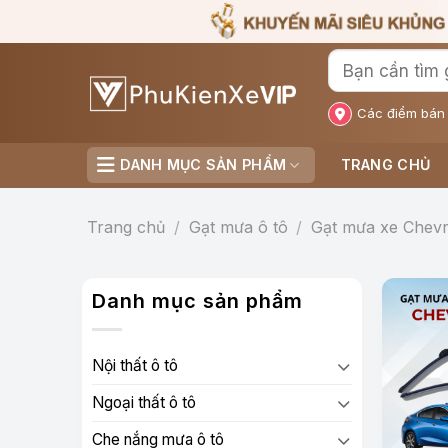
Bỏ
qua
nội
dung
Các điểm bán
DANH MỤC SẢN PHẨM
TRANG CHỦ
Trang chủ
/
Gạt mưa ô tô
/
Gạt mưa xe Chevr
Danh mục sản phẩm
Nội thất ô tô
Ngoại thất ô tô
Che nắng mưa ô tô