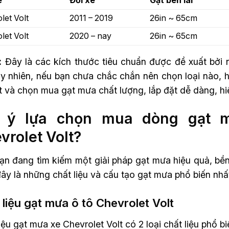
e
Đời xe
Gạt bên lái
let Volt
2011 – 2019
26in ~ 65cm
let Volt
2020 – nay
26in ~ 65cm
:
Đây là các kích thước tiêu chuẩn được đề xuất bởi 
uy nhiên, nếu bạn chưa chắc chắn nên chọn loại nào, 
ết và chọn mua gạt mưa chất lượng, lắp đặt dễ dàng, hiệ
 ý lựa chọn mua dòng gạt m
vrolet Volt?
n đang tìm kiếm một giải pháp gạt mưa hiệu quả, bền 
ây là những chất liệu và cấu tạo gạt mưa phổ biến nh
 liệu gạt mưa ô tô Chevrolet Volt
iệu gạt mưa xe Chevrolet Volt có 2 loại chất liệu phổ bi