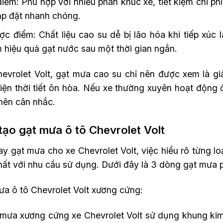
iểm: Phù hợp với nhiều phân khúc xe, tiết kiệm chi phí
ắp đặt nhanh chóng.
c điểm: Chất liệu cao su dễ bị lão hóa khi tiếp xúc 
 hiệu quả gạt nước sau một thời gian ngắn.
hevrolet Volt, gạt mưa cao su chỉ nên được xem là gi
kiện thời tiết ôn hòa. Nếu xe thường xuyên hoạt động
nên cân nhắc.
tạo gạt mưa ô tô Chevrolet Volt
ay gạt mưa cho xe Chevrolet Volt, việc hiểu rõ từng 
hất với nhu cầu sử dụng. Dưới đây là 3 dòng gạt mưa 
ưa ô tô Chevrolet Volt xương cứng:
mưa xương cứng xe Chevrolet Volt sử dụng khung kim 