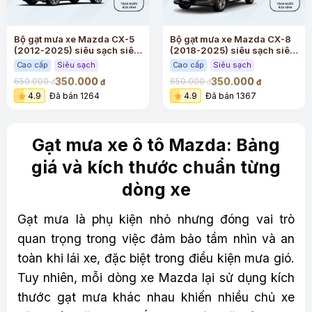
Bộ gạt mưa xe Mazda CX-5
Bộ gạt mưa xe Mazda CX-8
(2012-2025) siêu sạch siêu
(2018-2025) siêu sạch siêu
êm
êm
Cao cấp
Siêu sạch
Cao cấp
Siêu sạch
350.000
350.000
650.000
650.000
đ
đ
đ
đ
4.9
Đã bán 1264
4.9
Đã bán 1367
Gạt mưa xe ô tô Mazda: Bảng
giá và kích thước chuẩn từng
dòng xe
Gạt mưa là phụ kiện nhỏ nhưng đóng vai trò
quan trọng trong việc đảm bảo tầm nhìn và an
toàn khi lái xe, đặc biệt trong điều kiện mưa gió.
Tuy nhiên, mỗi dòng xe Mazda lại sử dụng kích
thước gạt mưa khác nhau khiến nhiều chủ xe