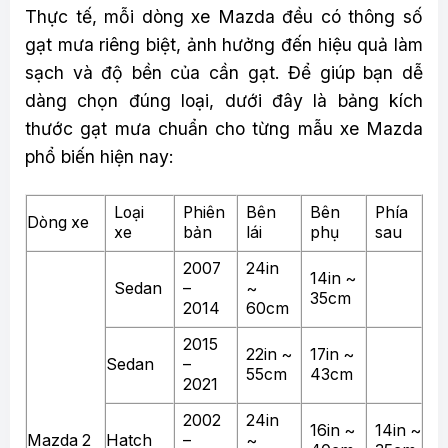
Thực tế, mỗi dòng xe Mazda đều có thông số
gạt mưa riêng biệt, ảnh hưởng đến hiệu quả làm
sạch và độ bền của cần gạt. Để giúp bạn dễ
dàng chọn đúng loại, dưới đây là bảng kích
thước gạt mưa chuẩn cho từng mẫu xe Mazda
phổ biến hiện nay:
Loại
Phiên
Bên
Bên
Phía
Dòng xe
xe
bản
lái
phụ
sau
2007
24in
14in ~
Sedan
–
~
35cm
2014
60cm
2015
22in ~
17in ~
Sedan
–
55cm
43cm
2021
2002
24in
16in ~
14in ~
Mazda 2
Hatch
–
~