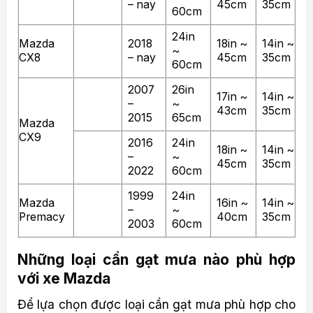
– nay
45cm
35cm
60cm
24in
Mazda
2018
18in ~
14in ~
~
CX8
– nay
45cm
35cm
60cm
2007
26in
17in ~
14in ~
–
~
43cm
35cm
2015
65cm
Mazda
CX9
2016
24in
18in ~
14in ~
–
~
45cm
35cm
2022
60cm
1999
24in
Mazda
16in ~
14in ~
–
~
Premacy
40cm
35cm
2003
60cm
Những loại cần gạt mưa nào phù hợp
với xe Mazda
Để lựa chọn được loại cần gạt mưa phù hợp cho