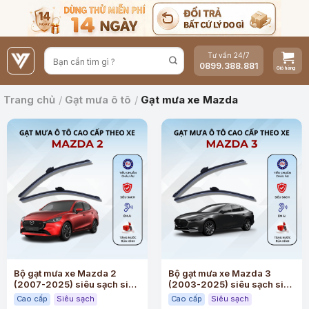
Bỏ
qua
nội
Tư vấn 24/7
dung
0899.388.881
Trang chủ
/
Gạt mưa ô tô
/
Gạt mưa xe Mazda
Bộ gạt mưa xe Mazda 2
Bộ gạt mưa xe Mazda 3
(2007-2025) siêu sạch siêu
(2003-2025) siêu sạch siêu
êm
êm
Cao cấp
Siêu sạch
Cao cấp
Siêu sạch