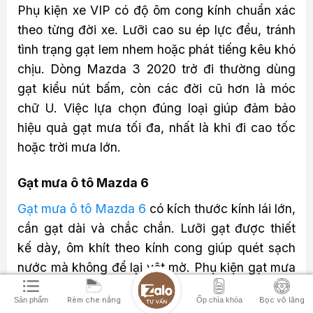
Phụ kiện xe VIP có độ ôm cong kính chuẩn xác
theo từng đời xe. Lưỡi cao su ép lực đều, tránh
tình trạng gạt lem nhem hoặc phát tiếng kêu khó
chịu. Dòng Mazda 3 2020 trở đi thường dùng
gạt kiểu nút bấm, còn các đời cũ hơn là móc
chữ U. Việc lựa chọn đúng loại giúp đảm bảo
hiệu quả gạt mưa tối đa, nhất là khi đi cao tốc
hoặc trời mưa lớn.
Gạt mưa ô tô Mazda 6
Gạt mưa ô tô Mazda 6
có kích thước kính lái lớn,
cần gạt dài và chắc chắn. Lưỡi gạt được thiết
kế dày, ôm khít theo kính cong giúp quét sạch
nước mà không để lại vệt mờ. Phụ kiện gạt mưa
Mazda 6 của Phụ kiện xe VIP sử dụng chất liệu
Rèm che nắng
Bọc vô lăng
Sản phẩm
Ốp chìa khóa
lưỡi phủ graphite hoặc silicon, nâng cao độ bền