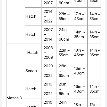
40cm
35cm
2007
60cm
2014
22in ~
17in ~
14in ~
Hatch
–
55cm
43cm
35cm
2022
2007
24in
14in ~
14in ~
Hatch
–
~
35cm
35cm
2014
60cm
2003
22in ~
18in ~
14in ~
Hatch
–
55cm
45cm
35cm
2009
2020
26in
16in ~
Sedan
–
~
40cm
2022
65cm
2019
26in
16in ~
14in ~
Hatch
–
~
40cm
35cm
2022
65cm
Mazda 3
2010
24in
18in ~
12in ~