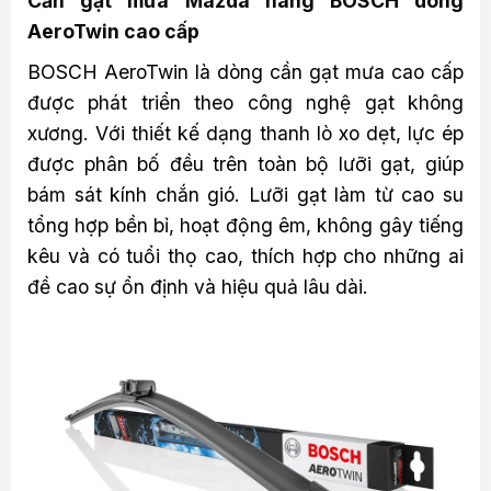
Cần gạt mưa Mazda hãng BOSCH dòng
AeroTwin cao cấp
BOSCH AeroTwin là dòng cần gạt mưa cao cấp
được phát triển theo công nghệ gạt không
xương. Với thiết kế dạng thanh lò xo dẹt, lực ép
được phân bố đều trên toàn bộ lưỡi gạt, giúp
bám sát kính chắn gió. Lưỡi gạt làm từ cao su
tổng hợp bền bỉ, hoạt động êm, không gây tiếng
kêu và có tuổi thọ cao, thích hợp cho những ai
đề cao sự ổn định và hiệu quả lâu dài.