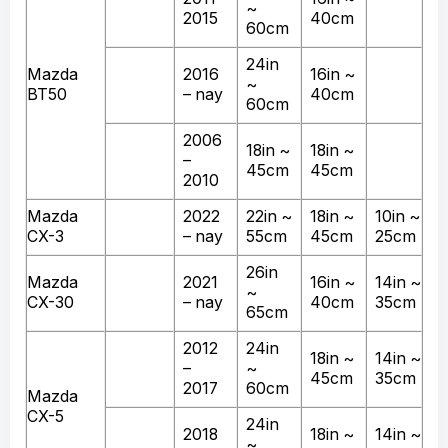
~
2015
40cm
60cm
24in
Mazda
2016
16in ~
~
BT50
– nay
40cm
60cm
2006
18in ~
18in ~
–
45cm
45cm
2010
Mazda
2022
22in ~
18in ~
10in ~
CX-3
– nay
55cm
45cm
25cm
26in
Mazda
2021
16in ~
14in ~
~
CX-30
– nay
40cm
35cm
65cm
2012
24in
18in ~
14in ~
–
~
45cm
35cm
2017
60cm
Mazda
CX-5
24in
2018
18in ~
14in ~
~