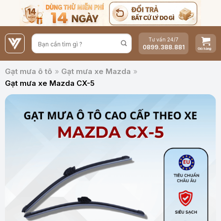
Bỏ
qua
nội
Tư vấn 24/7
dung
0899.388.881
Gạt mưa ô tô
»
Gạt mưa xe Mazda
»
Gạt mưa xe Mazda CX-5