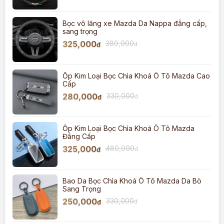
Bọc vô lăng xe Mazda Da Nappa đẳng cấp,
sang trọng
325,000
380,000
đ
đ
Ốp Kim Loại Bọc Chìa Khoá Ô Tô Mazda Cao
Cấp
280,000
330,000
đ
đ
Ốp Kim Loại Bọc Chìa Khoá Ô Tô Mazda
Đẳng Cấp
325,000
480,000
đ
đ
Bao Da Bọc Chìa Khoá Ô Tô Mazda Da Bò
Sang Trọng
250,000
330,000
đ
đ