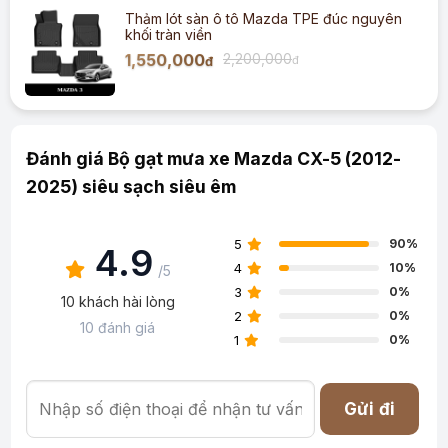
Thảm lót sàn ô tô Mazda TPE đúc nguyên
khối tràn viền
1,550,000
2,200,000
đ
đ
Đánh giá Bộ gạt mưa xe Mazda CX-5 (2012-
2025) siêu sạch siêu êm
5
90%
4.9
4
10%
/5
3
0%
10 khách hài lòng
2
0%
10 đánh giá
1
0%
Gửi đi