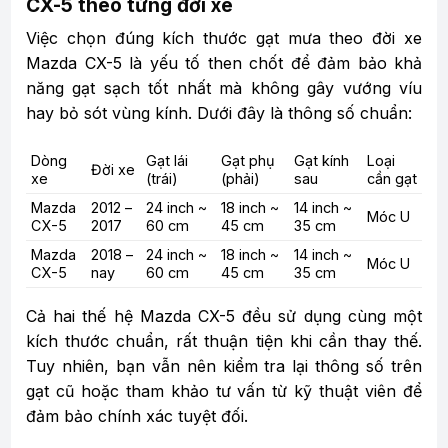
CX-5 theo từng đời xe
Việc chọn đúng kích thước gạt mưa theo đời xe
Mazda CX-5 là yếu tố then chốt để đảm bảo khả
năng gạt sạch tốt nhất mà không gây vướng víu
hay bỏ sót vùng kính. Dưới đây là thông số chuẩn:
Dòng
Gạt lái
Gạt phụ
Gạt kính
Loại
Đời xe
xe
(trái)
(phải)
sau
cần gạt
Mazda
2012 –
24 inch ~
18 inch ~
14 inch ~
Móc U
CX-5
2017
60 cm
45 cm
35 cm
Mazda
2018 –
24 inch ~
18 inch ~
14 inch ~
Móc U
CX-5
nay
60 cm
45 cm
35 cm
Cả hai thế hệ Mazda CX-5 đều sử dụng cùng một
kích thước chuẩn, rất thuận tiện khi cần thay thế.
Tuy nhiên, bạn vẫn nên kiểm tra lại thông số trên
gạt cũ hoặc tham khảo tư vấn từ kỹ thuật viên để
đảm bảo chính xác tuyệt đối.