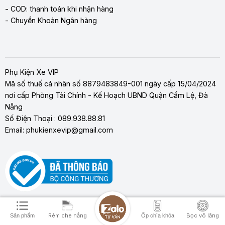
- COD: thanh toán khi nhận hàng
- Chuyển Khoản Ngân hàng
Phụ Kiện Xe VIP
Mã số thuế cá nhân số 8879483849-001 ngày cấp 15/04/2024
nơi cấp Phòng Tài Chính - Kế Hoạch UBND Quận Cẩm Lệ, Đà
Nẵng
Số Điện Thoại : 089.938.88.81
Email: phukienxevip@gmail.com
Rèm che nắng
Bọc vô lăng
Sản phẩm
Ốp chìa khóa