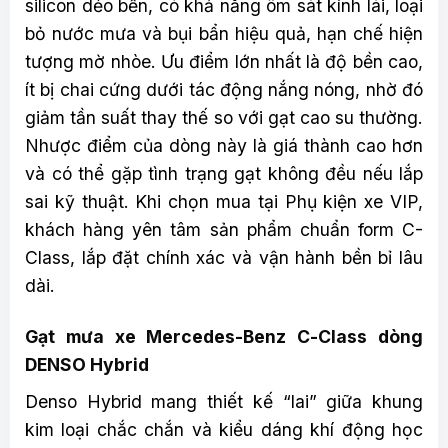
silicon dẻo bền, có khả năng ôm sát kính lái, loại
bỏ nước mưa và bụi bẩn hiệu quả, hạn chế hiện
tượng mờ nhòe. Ưu điểm lớn nhất là độ bền cao,
ít bị chai cứng dưới tác động nắng nóng, nhờ đó
giảm tần suất thay thế so với gạt cao su thường.
Nhược điểm của dòng này là giá thành cao hơn
và có thể gặp tình trạng gạt không đều nếu lắp
sai kỹ thuật. Khi chọn mua tại Phụ kiện xe VIP,
khách hàng yên tâm sản phẩm chuẩn form C-
Class, lắp đặt chính xác và vận hành bền bỉ lâu
dài.
Gạt mưa xe Mercedes-Benz C-Class dòng
DENSO Hybrid
Denso Hybrid mang thiết kế “lai” giữa khung
kim loại chắc chắn và kiểu dáng khí động học