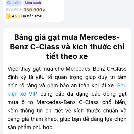
siêu sạch siêu êm
Cao cấp
Siêu sạch
350.000
650.000
đ
đ
4.9
Đã bán 1256
Bảng giá gạt mưa Mercedes-
Benz C-Class và kích thước chi
tiết theo xe
Việc thay gạt mưa cho Mercedes-Benz C-Class
định kỳ là yếu tố quan trọng giúp duy trì tầm
nhìn rõ ràng và đảm bảo an toàn khi lái xe.
Phụ
kiện xe VIP
cung cấp đa dạng các dòng gạt
mưa ô tô Mercedes-Benz C-Class phổ biến,
kèm thông tin chi tiết về kích thước chuẩn và
bảng giá tham khảo, giúp bạn dễ dàng lựa chọn
sản phẩm phù hợp.