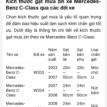
Kích thước gạt mưa zin xe Mercedes-
Benz C-Class qua các đời xe
Chọn kích thước gạt mưa là yếu tố quan trọng
để đảm bảo hiệu suất làm sạch kính chắn gió tối
ưu. Dưới đây là thông tin chi tiết về kích thước
gạt mưa zin theo xe Mercedes-Benz C-Class:
Năm
Gạt
Gạt
Loại
Tên xe
Đời xe
sản
bên
bên
chân
xuất
lái
phụ
gạt
Mercedes-
2003
22in
22in
Móc
Benz C-
W203
–
~
~
chữ
Class
2007
55cm
55cm
U
Mercedes-
2007
24in
24in
Nút
Benz C-
W204
–
~
~
bấm
Class
2008
60cm
60cm
Mercedes-
2008
24in
24in
Nút