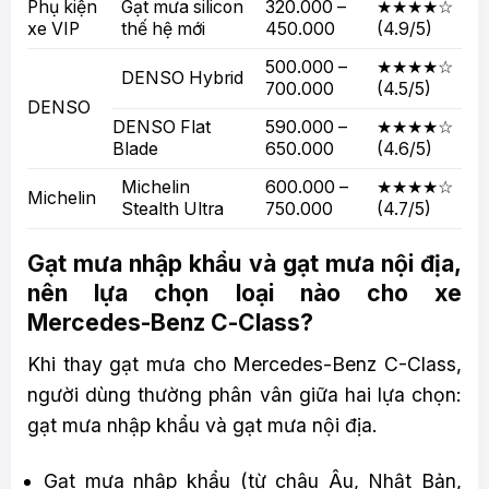
Phụ kiện
Gạt mưa silicon
320.000 –
★★★★☆
xe VIP
thế hệ mới
450.000
(4.9/5)
500.000 –
★★★★☆
DENSO Hybrid
700.000
(4.5/5)
DENSO
DENSO Flat
590.000 –
★★★★☆
Blade
650.000
(4.6/5)
Michelin
600.000 –
★★★★☆
Michelin
Stealth Ultra
750.000
(4.7/5)
Gạt mưa nhập khẩu và gạt mưa nội địa,
nên lựa chọn loại nào cho xe
Mercedes-Benz C-Class?
Khi thay gạt mưa cho Mercedes-Benz C-Class,
người dùng thường phân vân giữa hai lựa chọn:
gạt mưa nhập khẩu và gạt mưa nội địa.
Gạt mưa nhập khẩu (từ châu Âu, Nhật Bản,