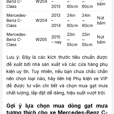
Benz C-
W204
–
~
~
bấm
Class
2013
60cm
60cm
Mercedes-
2013
24in
24in
Nút
Benz C-
W204
–
~
~
bấm
Class
2014
60cm
60cm
Mercedes-
22in
22in
2015
Nút
Benz C-
W205
~
~
– nay
bấm
Class
55cm
55cm
Lưu ý: Đây là các kích thước tiêu chuẩn được
đề xuất bởi nhà sản xuất và các cửa hàng phụ
kiện uy tín. Tuy nhiên, nếu bạn chưa chắc chắn
nên chọn loại nào, hãy liên hệ Phụ kiện xe VIP
để được tư vấn chi tiết và chọn mua gạt mưa
chất lượng, lắp đặt dễ dàng, hiệu suất vượt trội.
Gợi ý lựa chọn mua dòng gạt mưa
tương thích cho xe Mercedes-Benz C-