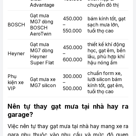
Advantage
chuyển đô thị
Gạt mưa
450.000
bám kính tốt, gạt
MG7 dòng
BOSCH
–
sạch mưa lớn,
BOSCH
550.000
tuổi thọ cao
AeroTwin
Gạt mưa
thiết kế khí động
450.000
MG7 dòng
học, gạt êm, bền
Heyner
–
Heyner
lâu, phù hợp khí
600.000
Super Flat
hậu nóng ẩm
chuẩn form xe,
Phụ
300.000
Gạt mưa xe
lưỡi silicon bám
kiện xe
–
MG7 silicon
kính tốt, gạt êm,
VIP
500.000
tuổi thọ cao
Nên tự thay gạt mưa tại nhà hay ra
garage?
Việc nên tự thay gạt mưa tại nhà hay mang xe ra
gara phụ thuộc vào nhu cầu và mức độ quen