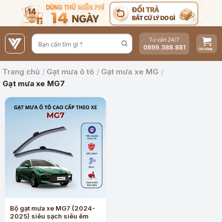
Bỏ
qua
nội
Tư vấn 24/7
dung
0899.388.881
Trang chủ
/
Gạt mưa ô tô
/
Gạt mưa xe MG
/
Gạt mưa xe MG7
Bộ gạt mưa xe MG7 (2024-
2025) siêu sạch siêu êm