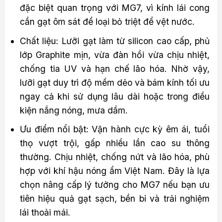
đặc biệt quan trọng với MG7, vì kính lái cong
cần gạt ôm sát để loại bỏ triệt để vệt nước.
Chất liệu: Lưỡi gạt làm từ silicon cao cấp, phủ
lớp Graphite mịn, vừa đàn hồi vừa chịu nhiệt,
chống tia UV và hạn chế lão hóa. Nhờ vậy,
lưỡi gạt duy trì độ mềm dẻo và bám kính tối ưu
ngay cả khi sử dụng lâu dài hoặc trong điều
kiện nắng nóng, mưa dầm.
Ưu điểm nổi bật: Vận hành cực kỳ êm ái, tuổi
thọ vượt trội, gấp nhiều lần cao su thông
thường. Chịu nhiệt, chống nứt và lão hóa, phù
hợp với khí hậu nóng ẩm Việt Nam. Đây là lựa
chọn nâng cấp lý tưởng cho MG7 nếu bạn ưu
tiên hiệu quả gạt sạch, bền bỉ và trải nghiệm
lái thoải mái.