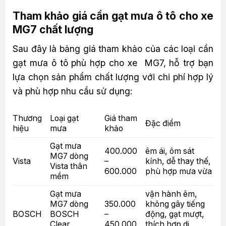
Tham khảo giá cần gạt mưa ô tô cho xe
MG7 chất lượng
Sau đây là bảng giá tham khảo của các loại cần
gạt mưa ô tô phù hợp cho xe MG7, hỗ trợ bạn
lựa chọn sản phẩm chất lượng với chi phí hợp lý
và phù hợp nhu cầu sử dụng:
Thương
Loại gạt
Giá tham
Đặc điểm
hiệu
mưa
khảo
Gạt mưa
400.000
êm ái, ôm sát
MG7 dòng
Vista
–
kính, dễ thay thế,
Vista thân
600.000
phù hợp mưa vừa
mềm
Gạt mưa
vận hành êm,
MG7 dòng
350.000
không gây tiếng
BOSCH
BOSCH
–
động, gạt mượt,
Clear
450.000
thích hợp di