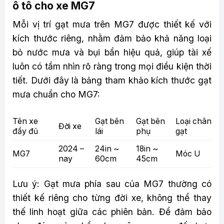
ô tô cho xe MG7
Mỗi vị trí gạt mưa trên MG7 được thiết kế với
kích thước riêng, nhằm đảm bảo khả năng loại
bỏ nước mưa và bụi bẩn hiệu quả, giúp tài xế
luôn có tầm nhìn rõ ràng trong mọi điều kiện thời
tiết. Dưới đây là bảng tham khảo kích thước gạt
mưa chuẩn cho MG7:
Tên xe
Gạt bên
Gạt bên
Loại chân
Đời xe
đầy đủ
lái
phụ
gạt
2024 –
24in ~
18in ~
MG7
Móc U
nay
60cm
45cm
Lưu ý: Gạt mưa phía sau của MG7 thường có
thiết kế riêng cho từng đời xe, không thể thay
thế linh hoạt giữa các phiên bản. Để đảm bảo