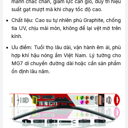
mảnh chắc chắn, giảm lực cản gió, duy trì hiệu
suất gạt mượt mà khi chạy tốc độ cao.
Chất liệu: Cao su tự nhiên phủ Graphite, chống
tia UV, chịu mài mòn, không để lại vệt mờ trên
kính.
Ưu điểm: Tuổi thọ lâu dài, vận hành êm ái, phù
hợp khí hậu nóng ẩm Việt Nam. Lý tưởng cho
MG7 di chuyển đường dài hoặc cần sản phẩm
ổn định lâu năm.