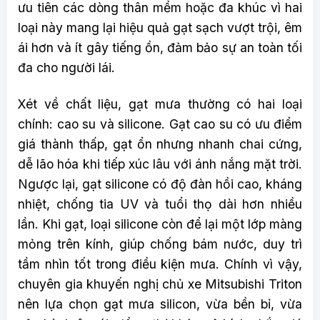
ưu tiên các dòng thân mềm hoặc đa khúc vì hai
loại này mang lại hiệu quả gạt sạch vượt trội, êm
ái hơn và ít gây tiếng ồn, đảm bảo sự an toàn tối
đa cho người lái.
Xét về chất liệu, gạt mưa thường có hai loại
chính: cao su và silicone. Gạt cao su có ưu điểm
giá thành thấp, gạt ổn nhưng nhanh chai cứng,
dễ lão hóa khi tiếp xúc lâu với ánh nắng mặt trời.
Ngược lại, gạt silicone có độ đàn hồi cao, kháng
nhiệt, chống tia UV và tuổi thọ dài hơn nhiều
lần. Khi gạt, loại silicone còn để lại một lớp màng
mỏng trên kính, giúp chống bám nước, duy trì
tầm nhìn tốt trong điều kiện mưa. Chính vì vậy,
chuyên gia khuyến nghị chủ xe Mitsubishi Triton
nên lựa chọn gạt mưa silicon, vừa bền bỉ, vừa