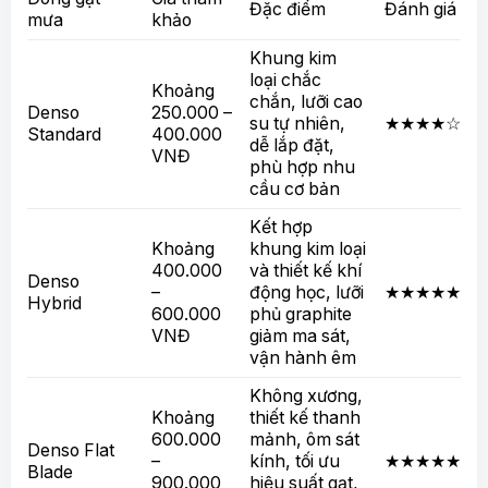
Đặc điểm
Đánh giá
mưa
khảo
Khung kim
loại chắc
Khoảng
chắn, lưỡi cao
Denso
250.000 –
su tự nhiên,
★★★★☆
Standard
400.000
dễ lắp đặt,
VNĐ
phù hợp nhu
cầu cơ bản
Kết hợp
Khoảng
khung kim loại
400.000
và thiết kế khí
Denso
–
động học, lưỡi
★★★★★
Hybrid
600.000
phủ graphite
VNĐ
giảm ma sát,
vận hành êm
Không xương,
Khoảng
thiết kế thanh
600.000
mảnh, ôm sát
Denso Flat
–
kính, tối ưu
★★★★★
Blade
900.000
hiệu suất gạt,