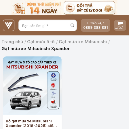
Bỏ
qua
nội
Tư vấn 24/7
dung
0899.388.881
Trang chủ
/
Gạt mưa ô tô
/
Gạt mưa xe Mitsubishi
/
Gạt mưa xe Mitsubishi Xpander
Bộ gạt mưa xe Mitsubishi
Xpander (2018-2025) siêu