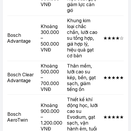
VNĐ
giảm lực cản
gió
Khung kim
Khoảng
loại chắc
300.000
chắn, lưỡi cao
Bosch
–
su tổng hợp,
★★★★☆
Advantage
500.000
giá hợp lý,
VNĐ
hiệu quả gạt
cơ bản
Khoảng
Thân mềm,
500.000
lưỡi cao su
Bosch Clear
–
kép, bền, gạt
★★★★★
Advantage
700.000
sạch, giảm
VNĐ
tiếng ồn
Thiết kế khí
Khoảng
động học, lưỡi
900.000
cao su
Bosch
–
Evodium, gạt
★★★★★
AeroTwin
1.200.000
sạch, vận
VNĐ
hành êm, tuổi