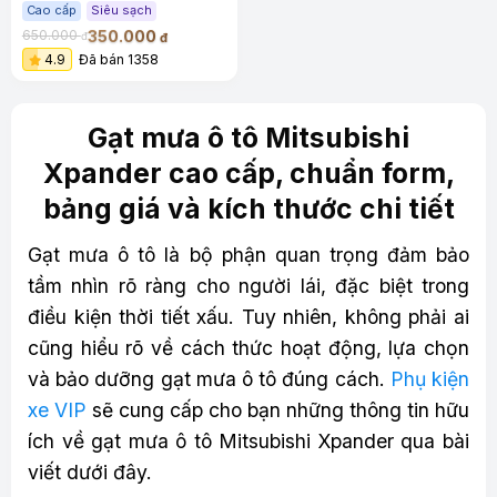
sạch siêu êm
Cao cấp
Siêu sạch
350.000
650.000
đ
đ
4.9
Đã bán 1358
Gạt mưa ô tô Mitsubishi
Xpander cao cấp, chuẩn form,
bảng giá và kích thước chi tiết
Gạt mưa ô tô là bộ phận quan trọng đảm bảo
tầm nhìn rõ ràng cho người lái, đặc biệt trong
điều kiện thời tiết xấu. Tuy nhiên, không phải ai
cũng hiểu rõ về cách thức hoạt động, lựa chọn
và bảo dưỡng gạt mưa ô tô đúng cách.
Phụ kiện
xe VIP
sẽ cung cấp cho bạn những thông tin hữu
ích về gạt mưa ô tô Mitsubishi Xpander qua bài
viết dưới đây.