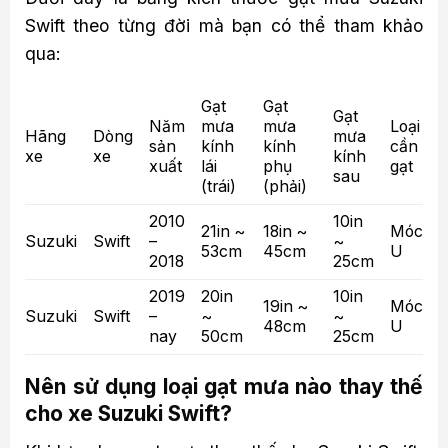
Swift theo từng đời mà bạn có thể tham khảo
qua:
Gạt
Gạt
Gạt
Năm
mưa
mưa
Loại
Hãng
Dòng
mưa
sản
kính
kính
cần
xe
xe
kính
xuất
lái
phụ
gạt
sau
(trái)
(phải)
2010
10in
21in ~
18in ~
Móc
Suzuki
Swift
–
~
53cm
45cm
U
2018
25cm
2019
20in
10in
19in ~
Móc
Suzuki
Swift
–
~
~
48cm
U
nay
50cm
25cm
Nên sử dụng loại gạt mưa nào thay thế
cho xe Suzuki Swift?