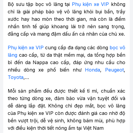
Bộ sưu tập bọc vô lăng tại
Phụ kiện xe VIP
không
chỉ là giải pháp bảo vệ vô lăng khỏi bụi bẩn, trầy
xước hay hao mòn theo thời gian, mà còn là điểm
nhấn tinh tế giúp khoang lái trở nên sang trọng,
đẳng cấp và mang đậm dấu ấn cá nhân của chủ xe.
Phụ kiện xe VIP
cung cấp đa dạng các dòng
bọc vô
lăng
cao cấp, từ da thật mềm mại, da tổng hợp bền
bỉ đến da Nappa cao cấp, đáp ứng nhu cầu cho
nhiều dòng xe phổ biến như
Honda
,
Peugeot
,
Toyota
,…
Mỗi sản phẩm đều được thiết kế tỉ mỉ, chuẩn xác
theo từng dòng xe, đảm bảo vừa vặn tuyệt đối và
dễ dàng lắp đặt. Không chỉ đẹp mắt, bọc vô lăng
của Phụ kiện xe VIP còn được đánh giá cao nhờ độ
bền vượt trội, dễ vệ sinh, không bám mùi, phù hợp
với điều kiện thời tiết nóng ẩm tại Việt Nam