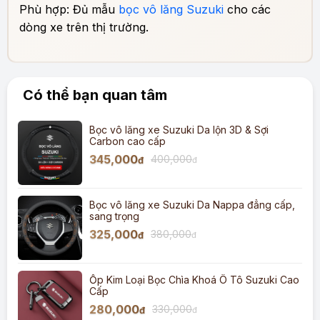
Phù hợp: Đủ mẫu
bọc vô lăng Suzuki
cho các
dòng xe trên thị trường.
Có thể bạn quan tâm
Bọc vô lăng xe Suzuki Da lộn 3D & Sợi
Carbon cao cấp
345,000
400,000
đ
đ
Bọc vô lăng xe Suzuki Da Nappa đẳng cấp,
sang trọng
325,000
380,000
đ
đ
Ốp Kim Loại Bọc Chìa Khoá Ô Tô Suzuki Cao
Cấp
280,000
330,000
đ
đ