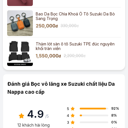
Bao Da Bọc Chìa Khoá Ô Tô Suzuki Da Bò
Sang Trọng
250,000
330,000
đ
đ
Thảm lót sàn ô tô Suzuki TPE đúc nguyên
khối tràn viền
1,550,000
2,200,000
đ
đ
Đánh giá Bọc vô lăng xe Suzuki chất liệu Da
Nappa cao cấp
5
92%
4.9
4
8%
/5
3
0%
12 khách hài lòng