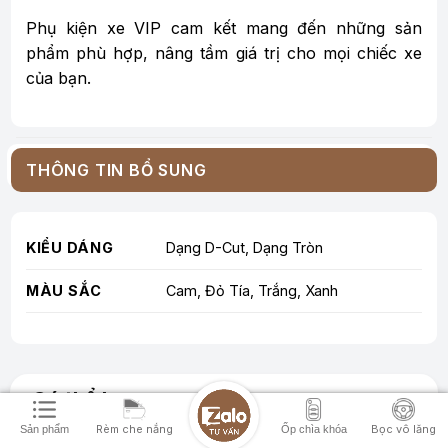
Phụ kiện xe VIP cam kết mang đến những sản
phẩm phù hợp, nâng tầm giá trị cho mọi chiếc xe
của bạn.
THÔNG TIN BỔ SUNG
KIỂU DÁNG
Dạng D-Cut, Dạng Tròn
MÀU SẮC
Cam, Đỏ Tía, Trắng, Xanh
Có thể bạn quan tâm
Rèm che nắng
Bọc vô lăng
Sản phẩm
Ốp chìa khóa
Bọc vô lăng xe Suzuki Da lộn 3D & Sợi