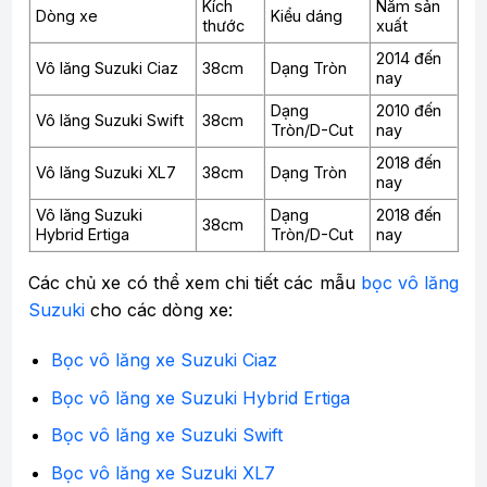
Kích
Năm sản
Dòng xe
Kiểu dáng
thước
xuất
2014 đến
Vô lăng Suzuki Ciaz
38cm
Dạng Tròn
nay
Dạng
2010 đến
Vô lăng Suzuki Swift
38cm
Tròn/D-Cut
nay
2018 đến
Vô lăng Suzuki XL7
38cm
Dạng Tròn
nay
Vô lăng Suzuki
Dạng
2018 đến
38cm
Hybrid Ertiga
Tròn/D-Cut
nay
Các chủ xe có thể xem chi tiết các mẫu
bọc vô lăng
Suzuki
cho các dòng xe:
Bọc vô lăng xe Suzuki Ciaz
Bọc vô lăng xe Suzuki Hybrid Ertiga
Bọc vô lăng xe Suzuki Swift
Bọc vô lăng xe Suzuki XL7