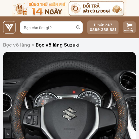
Bỏ
qua
nội
Tư vấn 24/7
dung
0899.388.881
Bọc vô lăng
»
Bọc vô lăng Suzuki