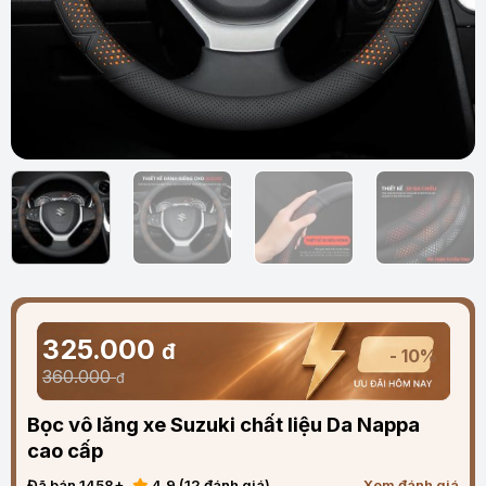
325.000
đ
- 10%
360.000
đ
Bọc vô lăng xe Suzuki chất liệu Da Nappa
cao cấp
Đã bán 1458+
4.9 (12 đánh giá)
Xem đánh giá