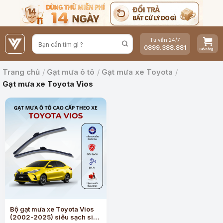
Bỏ
qua
nội
Tư vấn 24/7
dung
0899.388.881
Trang chủ
/
Gạt mưa ô tô
/
Gạt mưa xe Toyota
/
Gạt mưa xe Toyota Vios
Bộ gạt mưa xe Toyota Vios
(2002-2025) siêu sạch siêu