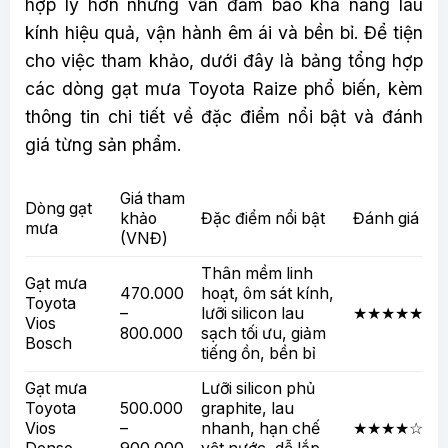
hợp lý hơn nhưng vẫn đảm bảo khả năng lau
kính hiệu quả, vận hành êm ái và bền bỉ. Để tiện
cho việc tham khảo, dưới đây là bảng tổng hợp
các dòng gạt mưa Toyota Raize phổ biến, kèm
thông tin chi tiết về đặc điểm nổi bật và đánh
giá từng sản phẩm.
Giá tham
Dòng gạt
khảo
Đặc điểm nổi bật
Đánh giá
mưa
(VNĐ)
Thân mềm linh
Gạt mưa
470.000
hoạt, ôm sát kính,
Toyota
–
lưỡi silicon lau
★★★★★
Vios
800.000
sạch tối ưu, giảm
Bosch
tiếng ồn, bền bỉ
Gạt mưa
Lưỡi silicon phủ
Toyota
500.000
graphite, lau
Vios
–
nhanh, hạn chế
★★★★☆