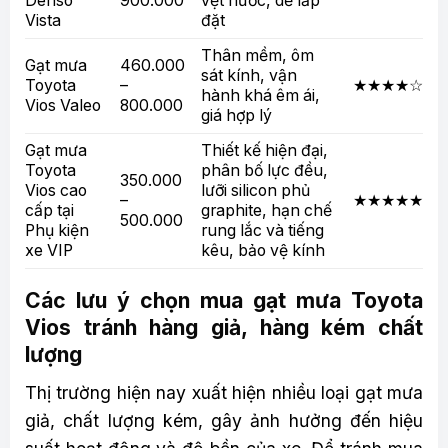
Denso
900.000
vệt nước, dễ lắp
Vista
đặt
Thân mềm, ôm
Gạt mưa
460.000
sát kính, vận
Toyota
–
★★★★☆
hành khá êm ái,
Vios Valeo
800.000
giá hợp lý
Gạt mưa
Thiết kế hiện đại,
Toyota
phân bố lực đều,
350.000
Vios cao
lưỡi silicon phủ
–
★★★★★
cấp tại
graphite, hạn chế
500.000
Phụ kiện
rung lắc và tiếng
xe VIP
kêu, bảo vệ kính
Các lưu ý chọn mua gạt mưa Toyota
Vios tránh hàng giả, hàng kém chất
lượng
Thị trường hiện nay xuất hiện nhiều loại gạt mưa
giả, chất lượng kém, gây ảnh hưởng đến hiệu