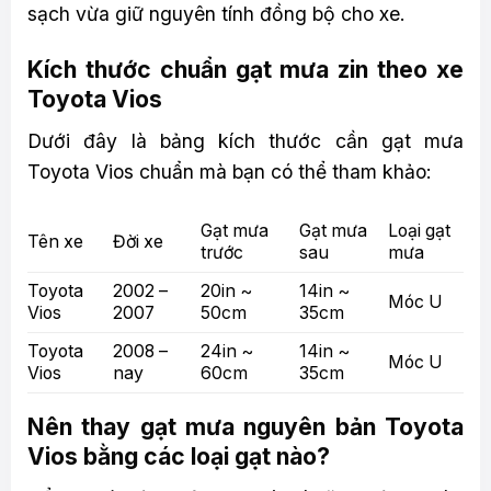
sạch vừa giữ nguyên tính đồng bộ cho xe.
Kích thước chuẩn gạt mưa zin theo xe
Toyota Vios
Dưới đây là bảng kích thước cần gạt mưa
Toyota Vios chuẩn mà bạn có thể tham khảo:
Gạt mưa
Gạt mưa
Loại gạt
Tên xe
Đời xe
trước
sau
mưa
Toyota
2002 –
20in ~
14in ~
Móc U
Vios
2007
50cm
35cm
Toyota
2008 –
24in ~
14in ~
Móc U
Vios
nay
60cm
35cm
Nên thay gạt mưa nguyên bản Toyota
Vios bằng các loại gạt nào?