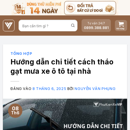
Bỏ
qua
nội
Tư vấn 24/7
dung
0899.388.881
TỔNG HỢP
Hướng dẫn chi tiết cách tháo
gạt mưa xe ô tô tại nhà
ĐĂNG VÀO
8 THÁNG 6, 2025
BỞI
NGUYỄN VĂN PHỤNG
08
Th6