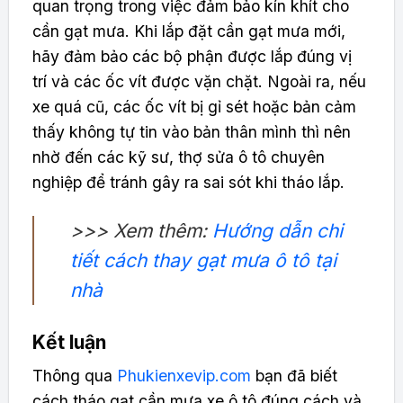
quan trọng trong việc đảm bảo kín khít cho
cần gạt mưa. Khi lắp đặt cần gạt mưa mới,
hãy đảm bảo các bộ phận được lắp đúng vị
trí và các ốc vít được vặn chặt. Ngoài ra, nếu
xe quá cũ, các ốc vít bị gỉ sét hoặc bản cảm
thấy không tự tin vào bản thân mình thì nên
nhờ đến các kỹ sư, thợ sửa ô tô chuyên
nghiệp để tránh gây ra sai sót khi tháo lắp.
>>> Xem thêm:
Hướng dẫn chi
tiết cách thay gạt mưa ô tô tại
nhà
Kết luận
Thông qua
Phukienxevip.com
bạn đã biết
cách tháo gạt cần mưa xe ô tô đúng cách và