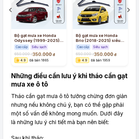
Bộ gạt mưa xe Honda
Bộ gạt mưa xe Honda
Odyssey (1999-2025)
Brio (2018-2025) siêu
siêu sạch siêu êm
sạch siêu êm
Cao cấp
Siêu sạch
Cao cấp
Siêu sạch
350.000
350.000
650.000
650.000
đ
đ
đ
đ
4.9
Đã bán 1865
4.9
Đã bán 1959
Những điều cần lưu ý khi tháo cần gạt
mưa xe ô tô
Tháo cần gạt mưa ô tô tưởng chừng đơn giản
nhưng nếu không chú ý, bạn có thể gặp phải
một số vấn đề không mong muốn. Dưới đây
là những lưu ý chi tiết mà bạn nên biết:
Sau khi tháo: