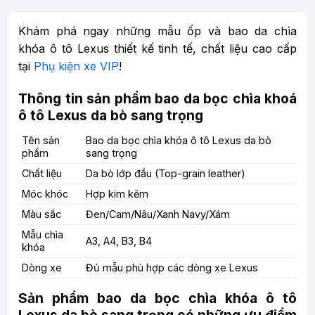
Khám phá ngay những mẫu ốp và bao da chìa
khóa ô tô Lexus thiết kế tinh tế, chất liệu cao cấp
tại
Phụ kiện xe VIP
!
Thông tin sản phẩm bao da bọc chìa khoá
ô tô Lexus da bò sang trọng
Tên sản
Bao da bọc chìa khóa ô tô Lexus da bò
phẩm
sang trọng
Chất liệu
Da bò lớp đầu (Top-grain leather)
Móc khóc
Hợp kim kẽm
Màu sắc
Đen/Cam/Nâu/Xanh Navy/Xám
Mẫu chìa
A3, A4, B3, B4
khóa
Dòng xe
Đủ mẫu phù hợp các dòng xe Lexus
Sản phẩm bao da bọc chìa khóa ô tô
Lexus da bò sang trọng có những ưu điểm