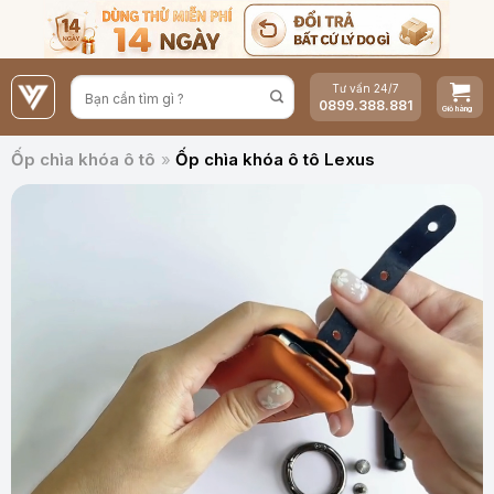
Bỏ
qua
nội
Tư vấn 24/7
dung
0899.388.881
Ốp chìa khóa ô tô
»
Ốp chìa khóa ô tô Lexus