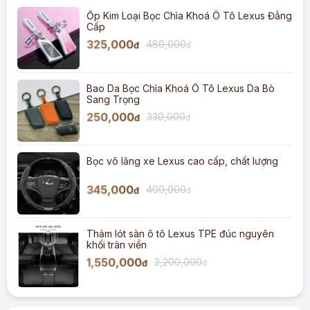
Ốp Kim Loại Bọc Chìa Khoá Ô Tô Lexus Đẳng
Cấp
325,000
480,000
đ
đ
Bao Da Bọc Chìa Khoá Ô Tô Lexus Da Bò
Sang Trọng
250,000
330,000
đ
đ
Bọc vô lăng xe Lexus cao cấp, chất lượng
345,000
400,000
đ
đ
Thảm lót sàn ô tô Lexus TPE đúc nguyên
khối tràn viền
1,550,000
2,200,000
đ
đ