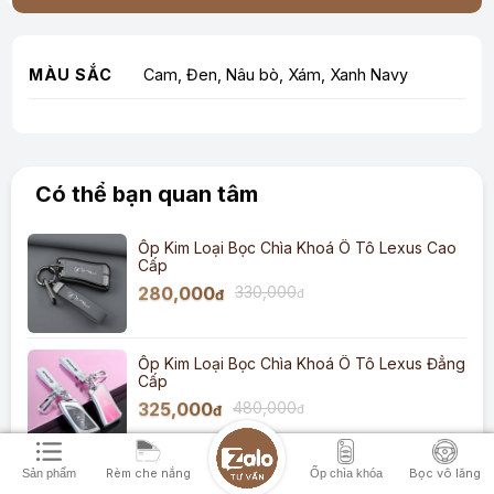
MÀU SẮC
Cam, Đen, Nâu bò, Xám, Xanh Navy
Có thể bạn quan tâm
Ốp Kim Loại Bọc Chìa Khoá Ô Tô Lexus Cao
Cấp
280,000
330,000
đ
đ
Ốp Kim Loại Bọc Chìa Khoá Ô Tô Lexus Đẳng
Cấp
325,000
480,000
đ
đ
Rèm che nắng
Bọc vô lăng
Sản phẩm
Ốp chìa khóa
Bao Da Bọc Chìa Khoá Ô Tô Lexus Da Bò