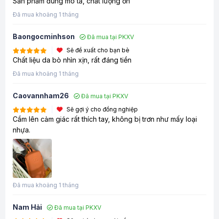
Sản phẩm đúng mô tả, chất lượng ổn
Đã mua khoảng 1 tháng
Baongocminhson
Đã mua tại PKXV
Sẽ đề xuất cho bạn bè
Chất liệu da bò nhìn xịn, rất đáng tiền
Đã mua khoảng 1 tháng
Caovannham26
Đã mua tại PKXV
Sẽ gợi ý cho đồng nghiệp
Cầm lên cảm giác rất thích tay, không bị trơn như mấy loại
nhựa.
Đã mua khoảng 1 tháng
Nam Hải
Đã mua tại PKXV