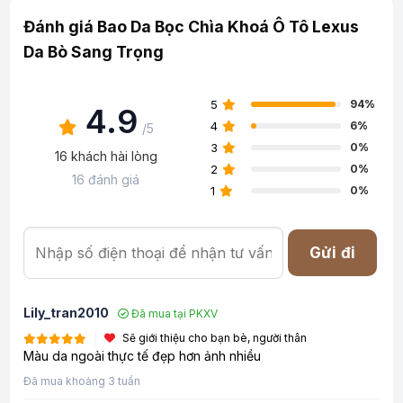
Đánh giá Bao Da Bọc Chìa Khoá Ô Tô Lexus
Da Bò Sang Trọng
5
94%
4.9
4
6%
/5
3
0%
16 khách hài lòng
2
0%
16 đánh giá
1
0%
Gửi đi
Lily_tran2010
Đã mua tại PKXV
Sẽ giới thiệu cho bạn bè, người thân
Màu da ngoài thực tế đẹp hơn ảnh nhiều
Đã mua khoảng 3 tuần