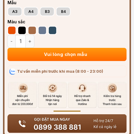
Mẫu
A3
A4
B3
B4
Màu sắc
Bao Da Bọc Chìa Khoá Ô Tô Lexus Da Bò Sang Trọng số lượ
Vui lòng chọn mẫu
Tư vấn miễn phí trước khi mua (8:00 - 23:00)