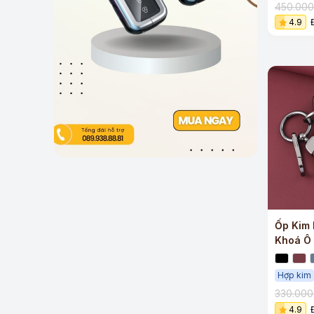
450.00
4.9
Ốp Kim 
Khoá Ô
Hợp kim
330.00
4.9