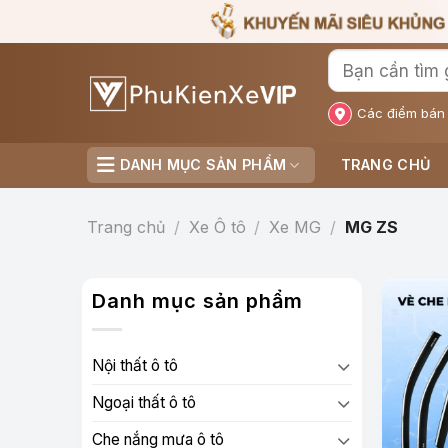
Bỏ
qua
nội
dung
Các điểm bán
DANH MỤC SẢN PHẨM
TRANG CHỦ
Trang chủ
/
Xe Ô tô
/
Xe MG
/
MG ZS
Danh mục sản phẩm
Nội thất ô tô
Ngoại thất ô tô
Che nắng mưa ô tô