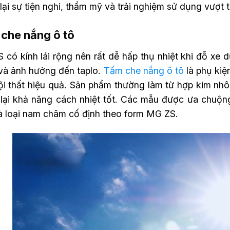
ại sự tiện nghi, thẩm mỹ và trải nghiệm sử dụng vượt t
che nắng ô tô
có kính lái rộng nên rất dễ hấp thụ nhiệt khi đỗ xe d
và ảnh hưởng đến taplo.
Tấm che nắng ô tô
là phụ kiệ
ội thất hiệu quả. Sản phẩm thường làm từ hợp kim nh
lại khả năng cách nhiệt tốt. Các mẫu được ưa chuộn
à loại nam châm cố định theo form MG ZS.