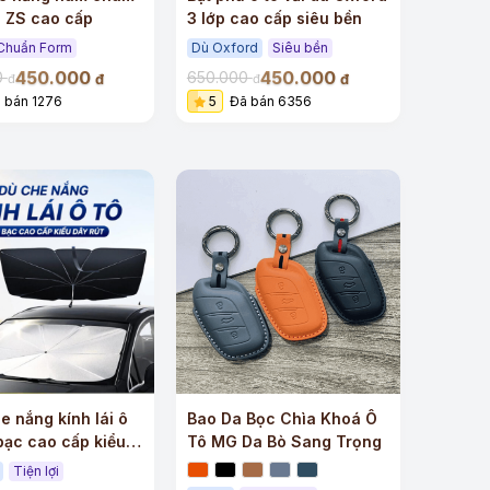
 ZS cao cấp
3 lớp cao cấp siêu bền
Chuẩn Form
Dù Oxford
Siêu bền
450.000
450.000
0
650.000
đ
đ
đ
đ
 bán 1276
5
Đã bán 6356
e nắng kính lái ô
Bao Da Bọc Chìa Khoá Ô
bạc cao cấp kiểu
Tô MG Da Bò Sang Trọng
Tiện lợi