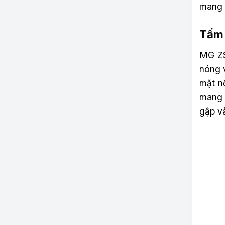
mang l
Tấm 
MG ZS 
nóng 
mặt n
mang 
gập v