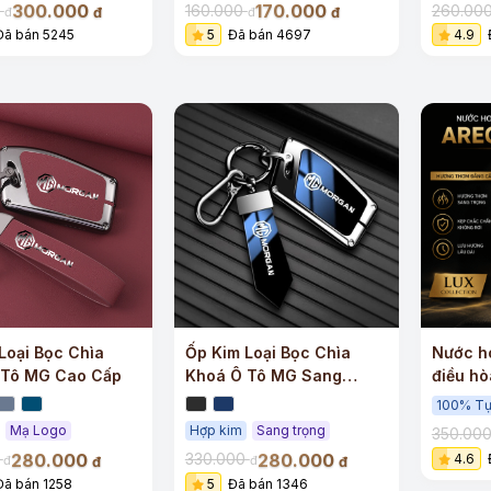
300.000
170.000
0
160.000
260.00
đ
đ
đ
đ
Đã bán 5245
5
Đã bán 4697
4.9
Loại Bọc Chìa
Ốp Kim Loại Bọc Chìa
Nước h
 Tô MG Cao Cấp
Khoá Ô Tô MG Sang
điều hò
Trọng
– LUX c
100% Tự
Mạ Logo
Hợp kim
Sang trọng
350.00
280.000
280.000
0
330.000
4.6
đ
đ
đ
đ
Đã bán 1258
5
Đã bán 1346