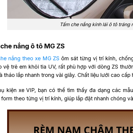
Tấm che nắng kính lái ô tô tráng
che nắng ô tô MG ZS
he nắng theo xe MG ZS
ôm sát từng vị trí kính, chố
o vệ trẻ em khỏi tia UV, rất phù hợp với dòng ZS thư
à tháo lắp nhanh trong vài giây. Chất liệu lưới cao cấ
hụ kiện xe VIP, bạn có thể tìm thấy đa dạng các mẫ
form theo từng vị trí kính, giúp lắp đặt nhanh chóng v