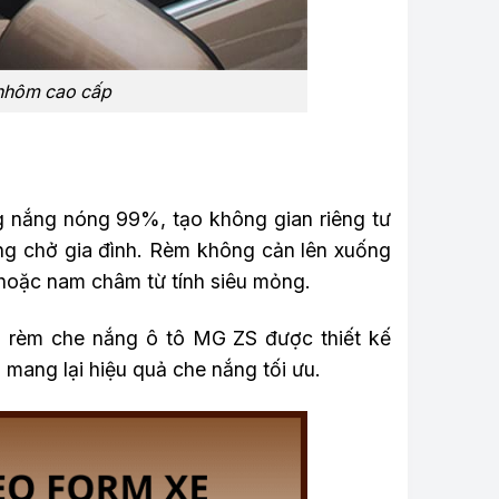
 nhôm cao cấp
ng nắng nóng 99%, tạo không gian riêng tư
ờng chở gia đình. Rèm không cản lên xuống
p hoặc nam châm từ tính siêu mỏng.
u rèm che nắng ô tô MG ZS được thiết kế
à mang lại hiệu quả che nắng tối ưu.