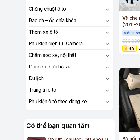
Chống chuột ô tô
Vè che
Bao da – ốp chìa khóa
(2011-2
viền Ino
Thơm xe ô tô
Viền Ino
650.00
Phụ kiện điện tử, Camera
4.9
Chăm sóc xe, nội thất
Dụng cụ cứu hộ xe
Du lịch
Trang trí ô tô
Phụ kiện ô tô theo dòng xe
Có thể bạn quan tâm
Bộ gối 
Ốp Kim Loại Bọc Chìa Khoá Ô