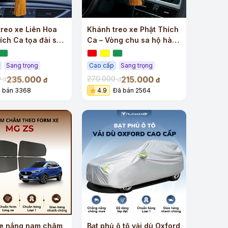
reo xe Liên Hoa
Khánh treo xe Phật Thích
ích Ca tọa đài sen
Ca – Vòng chu sa hộ hành
ng dương cao cấp
tâm an
Sang trọng
Cao cấp
Sang trọng
235.000
215.000
0
270.000
đ
đ
đ
đ
 bán 3368
4.9
Đã bán 2564
e nắng nam châm
Bạt phủ ô tô vải dù Oxford