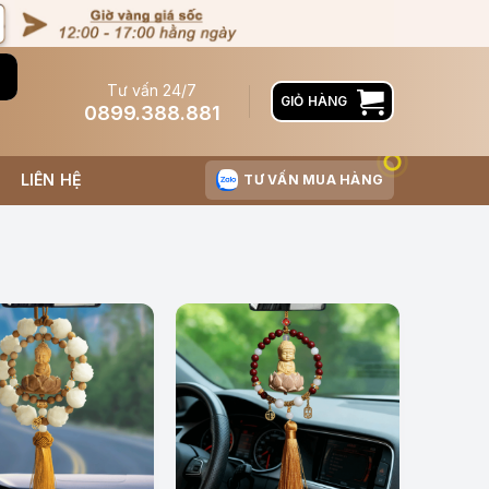
Tư vấn 24/7
GIỎ HÀNG
0899.388.881
LIÊN HỆ
TƯ VẤN MUA HÀNG