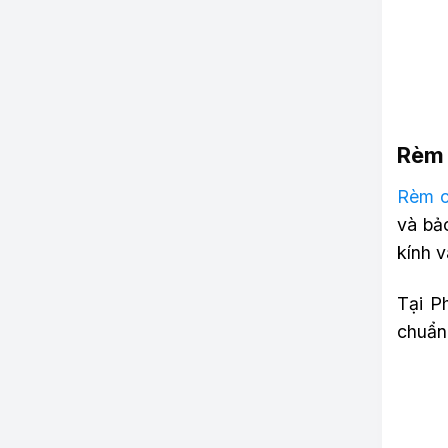
Rèm 
Rèm c
và bả
kính v
Tại P
chuẩn 