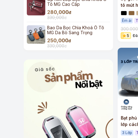
Tô MG Cao Cấp
tô mút 
280,000
hồi cao
đ
330,000
đ
Êm ái
T
Bao Da Bọc Chìa Khoá Ô Tô
300.00
MG Da Bò Sang Trọng
5
Đã
250,000
đ
330,000
đ
Bạt phủ
lớp các
3 Lớp