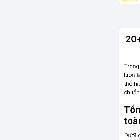
20+
Trong
luôn 
thể h
chuẩn
Tổn
toà
Dưới 