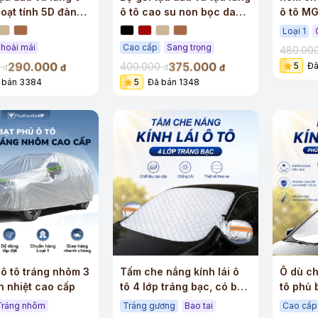
hoạt tính 5D đàn
ô tô cao su non bọc da
ô tô MG
 cấp
cao cấp
Loại 1
hoải mái
Cao cấp
Sang trọng
480.00
290.000
375.000
0
400.000
5
Đã
đ
đ
đ
đ
 bán 3384
5
Đã bán 1348
+
+
 ô tô tráng nhôm 3
Tấm che nắng kính lái ô
Ô dù ch
h nhiệt cao cấp
tô 4 lớp tráng bạc, có bao
tô phủ 
tai
dây rút
Tráng nhôm
Tráng gương
Bao tai
Cao cấp