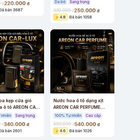
Da bò
Sang trọng
220.000
0
đ
đ
250.000
330.000
Đã bán 3687
đ
đ
4.8
Đã bán 1058
oa kẹp cửa gió
Nước hoa ô tô dạng xịt
a ô tô AREON CAR
AREON CAR PERFUME
ao cấp
50ML
 nhiên
Sang trọng
100% Tự nhiên
Cao cấp
340.000
540.000
0
590.000
đ
đ
đ
đ
Đã bán 2601
4.6
Đã bán 1026