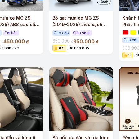
 mưa xe MG ZS
Bộ gạt mưa xe MG ZS
Khánh t
025) ABS cao cấp
(2019-2025) siêu sạch
Phật Th
x
siêu êm
gỗ hoà
x
Cải tiến
Cao cấp
Siêu sạch
Cao cấp
450.000
350.000
0
650.000
đ
đ
đ
đ
300.00
Đã bán 326
4.9
Đã bán 885
5
Đã
tựa đầu và lưng ô
Bộ gối tựa đầu và tựa lưng
Rèm ch