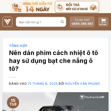
Bỏ
qua
nội
Tư vấn 24/7
dung
0899.388.881
TỔNG HỢP
Nên dán phim cách nhiệt ô tô
hay sử dụng bạt che nắng ô
tô?
ĐĂNG VÀO
15 THÁNG 8, 2025
BỞI
NGUYỄN VĂN PHỤNG
15
Th8