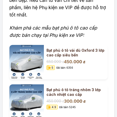
bền đẹp. Nếu cần tư vấn chi tiết về sản
phẩm, liên hệ Phụ kiện xe VIP để được hỗ trợ
tốt nhất.
Khám phá các mẫu bạt phủ ô tô cao cấp
được bán chạy tại Phụ kiện xe VIP:
Bạt phủ ô tô vải dù Oxford 3 lớp
cao cấp siêu bền
450.000
650.000
đ
đ
5
Đã bán 6356
Bạt phủ ô tô tráng nhôm 3 lớp
cách nhiệt cao cấp
300.000
450.000
đ
đ
4.9
Đã bán 5245