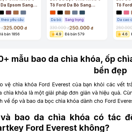
 Da Epsom Sang
Tô Ford Da Bò Sang
Tô For
Trọng
 theo yêu cầu
Da bò
Sang trọng
Da cao 
325.000
250.000
0
330.000
280.00
đ
đ
đ
đ
Đã bán 1856
4.9
Đã bán 579
4.6
0+ mẫu bao da chìa khóa, ốp chìa
bền đẹp
o vệ chìa khóa Ford Everest của bạn khỏi các vết t
a chìa khóa là một giải pháp đơn giản và hiệu quả. C
h về ốp và bao da bọc chìa khóa dành cho Ford Everest
và bao da chìa khóa có tác đ
rtkey Ford Everest không?