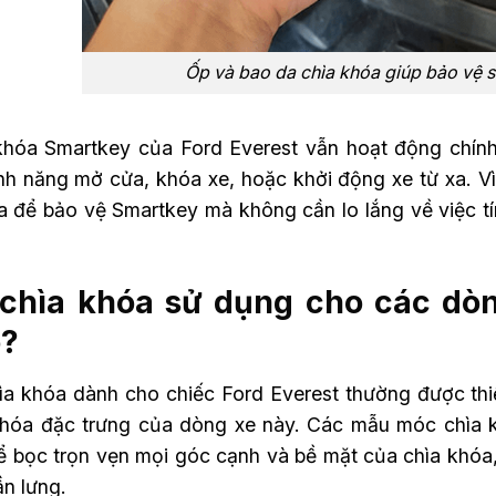
Ốp và bao da chìa khóa giúp bảo vệ 
khóa Smartkey của Ford Everest vẫn hoạt động chín
ính năng mở cửa, khóa xe, hoặc khởi động xe từ xa. V
a để bảo vệ Smartkey mà không cần lo lắng về việc tín
chìa khóa sử dụng cho các dòn
?
ìa khóa dành cho chiếc Ford Everest thường được thi
khóa đặc trưng của dòng xe này. Các mẫu móc chìa k
ể bọc trọn vẹn mọi góc cạnh và bề mặt của chìa khó
ần lưng.