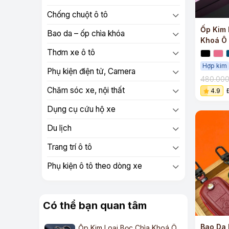
Chống chuột ô tô
Ốp Kim 
Bao da – ốp chìa khóa
Khoá Ô 
Thơm xe ô tô
Hợp kim
Phụ kiện điện tử, Camera
480.00
Chăm sóc xe, nội thất
4.9
Dụng cụ cứu hộ xe
Du lịch
Trang trí ô tô
Phụ kiện ô tô theo dòng xe
Có thể bạn quan tâm
Bao Da 
Ốp Kim Loại Bọc Chìa Khoá Ô