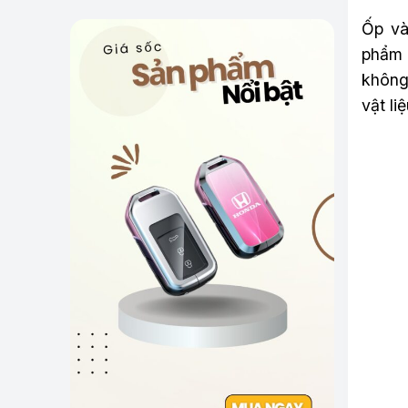
Ốp và
phẩm 
không
vật li