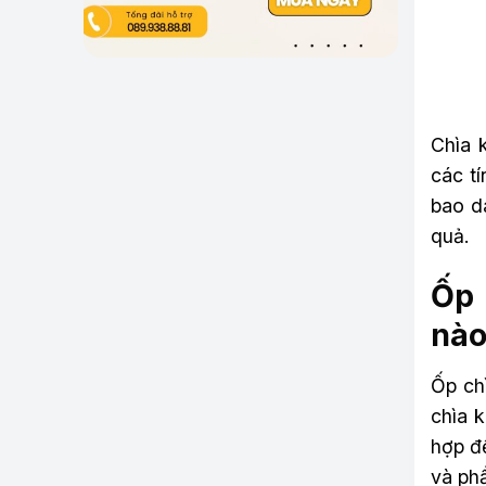
Chìa 
các t
bao d
quả.
Ốp 
nào
Ốp ch
chìa 
hợp đ
và ph