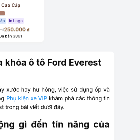
d Cao Cấp
cấp
In Logo
250.000
0
đ
đ
Đã bán 3861
 khóa ô tô Ford Everest
rầy xước hay hư hỏng, việc sử dụng ốp và
ùng
Phụ kiện xe VIP
khám phá các thông tin
 trong bài viết dưới đây.
ộng gì đến tín năng của