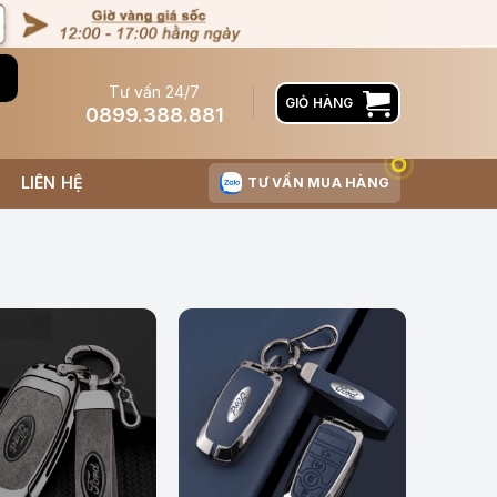
Tư vấn 24/7
GIỎ HÀNG
0899.388.881
LIÊN HỆ
TƯ VẤN MUA HÀNG