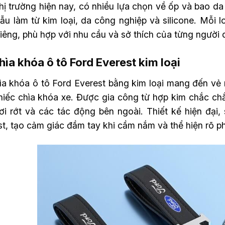
thị trường hiện nay, có nhiều lựa chọn về ốp và bao d
ẫu làm từ kim loại, da công nghiệp và silicone. Mỗi
iêng, phù hợp với nhu cầu và sở thích của từng người 
hìa khóa ô tô Ford Everest kim loại
ìa khóa ô tô Ford Everest bằng kim loại mang đến vẻ 
hiếc chìa khóa xe. Được gia công từ hợp kim chắc ch
ơi rớt và các tác động bên ngoài. Thiết kế hiện đại,
st, tạo cảm giác đầm tay khi cầm nắm và thể hiện rõ p