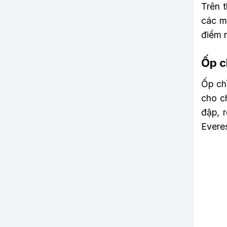
Trên 
các m
điểm r
Ốp c
Ốp ch
cho c
đập, r
Evere