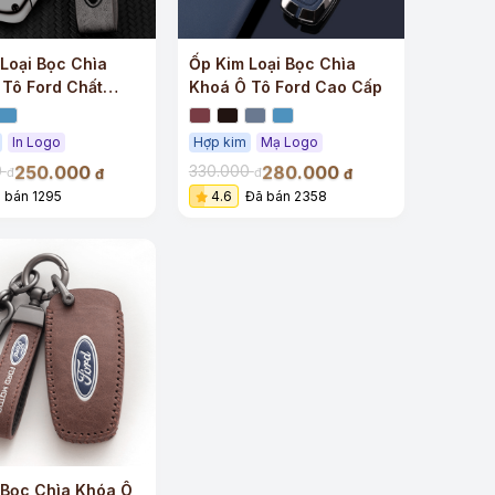
Loại Bọc Chìa
Ốp Kim Loại Bọc Chìa
Tô Ford Chất
Khoá Ô Tô Ford Cao Cấp
In Logo
Hợp kim
Mạ Logo
250.000
280.000
0
330.000
đ
đ
đ
đ
 bán 1295
4.6
Đã bán 2358
 Bọc Chìa Khóa Ô