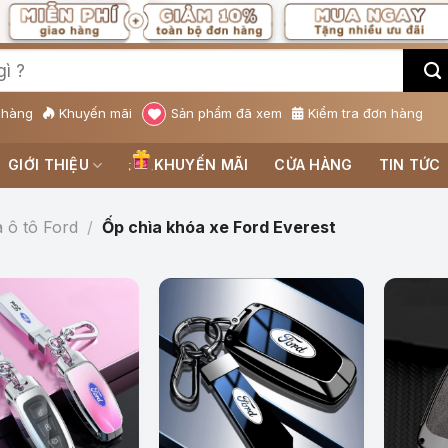
 hàng
Khuyến mãi
Sản phẩm đã xem
Kiểm tra đơn hàng
GIỚI THIỆU
KHUYẾN MÃI
CỬA HÀNG
TIN TỨC
 ô tô Ford
/
Ốp chìa khóa xe Ford Everest