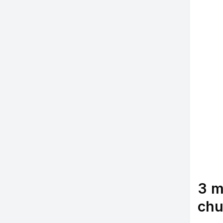
3 m
chu