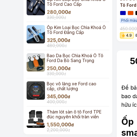
Tô Ford Cao Cấp
Tô Ford
280,000
Trọng
đ
330,000
đ
Phối màu
Ốp Kim Loại Bọc Chìa Khoá Ô
450.00
Tô Ford Đẳng Cấp
4.9
325,000
đ
480,000
đ
Bao Da Bọc Chìa Khoá Ô Tô
5
Ford Da Bò Sang Trọng
250,000
đ
330,000
đ
Bọc vô lăng xe Ford cao
Để bả
cấp, chất lượng
bao d
345,000
đ
400,000
đ
hữu íc
Thảm lót sàn ô tô Ford TPE
đúc nguyên khối tràn viền
Ốp 
1,550,000
đ
2,200,000
sma
đ