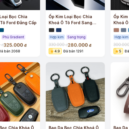
Loại Bọc Chìa
Ốp Kim Loại Bọc Chìa
Ốp Kim 
Tô Ford Đẳng Cấp
Khoá Ô Tô Ford Sang
Khoá Ô 
Trọng
Lượng
Phủ Gradient
Hợp kim
Sang trọng
Hợp kim
325.000
280.000
0
330.000
300.00
đ
đ
đ
đ
Đã bán 2068
4.9
Đã bán 1291
5
Đã
Bọc Chìa Khóa Ô
Bao Da Bọc Chìa Khoá Ô
Bao Da