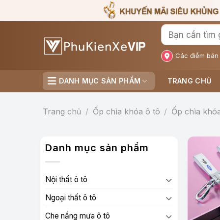
Bỏ
qua
nội
dung
Các điểm bán
DANH MỤC SẢN PHẨM
TRANG CHỦ
Trang chủ
/
Ốp chìa khóa ô tô
/
Ốp chìa khóa
Danh mục sản phẩm
Nội thất ô tô
Ngoại thất ô tô
Che nắng mưa ô tô