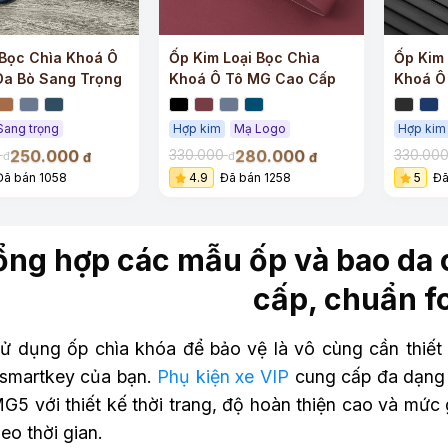
Bọc Chìa Khoá Ô
Ốp Kim Loại Bọc Chìa
Ốp Kim 
Da Bò Sang Trọng
Khoá Ô Tô MG Cao Cấp
Khoá Ô
Trọng
Sang trọng
Hợp kim
Mạ Logo
Hợp kim
250.000
280.000
0
330.000
330.00
đ
đ
đ
đ
Đã bán 1058
4.9
Đã bán 1258
5
Đã
ổng hợp các mẫu ốp và bao da 
cấp, chuẩn f
sử dụng ốp chìa khóa để bảo vệ là vô cùng cần thiết
 smartkey của bạn.
Phụ kiện xe VIP
cung cấp đa dạng 
MG5 với thiết kế thời trang, độ hoàn thiện cao và mức
eo thời gian.