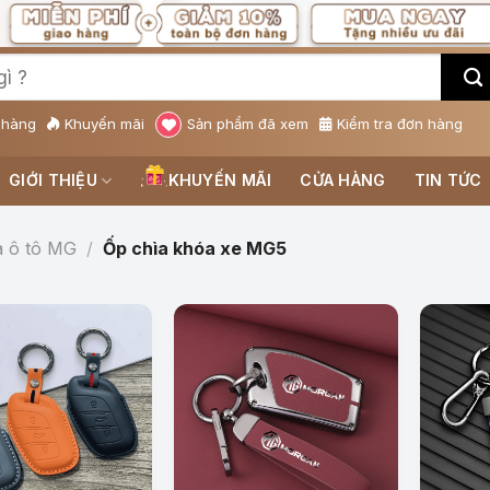
 hàng
Khuyến mãi
Sản phẩm đã xem
Kiểm tra đơn hàng
GIỚI THIỆU
KHUYẾN MÃI
CỬA HÀNG
TIN TỨC
a ô tô MG
/
Ốp chìa khóa xe MG5