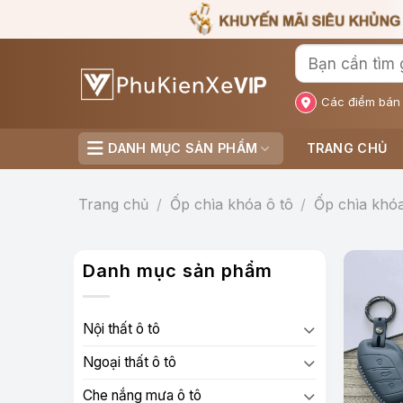
Bỏ
qua
nội
dung
Các điểm bán
DANH MỤC SẢN PHẨM
TRANG CHỦ
Trang chủ
/
Ốp chìa khóa ô tô
/
Ốp chìa khó
Danh mục sản phẩm
Nội thất ô tô
Ngoại thất ô tô
Che nắng mưa ô tô