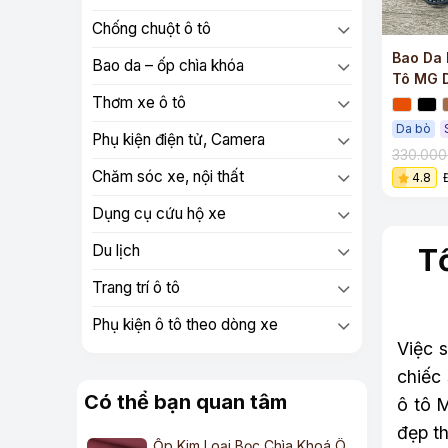
Chống chuột ô tô
Bao Da 
Bao da – ốp chìa khóa
Tô MG 
Thơm xe ô tô
Da bò
Phụ kiện điện tử, Camera
330.00
Chăm sóc xe, nội thất
4.8
Dụng cụ cứu hộ xe
Du lịch
T
Trang trí ô tô
Phụ kiện ô tô theo dòng xe
Việc 
chiếc
Có thể bạn quan tâm
ô tô 
đẹp th
Ốp Kim Loại Bọc Chìa Khoá Ô