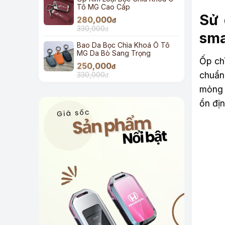
Tô MG Cao Cấp
Sử 
280,000
đ
330,000
đ
sma
Bao Da Bọc Chìa Khoá Ô Tô
MG Da Bò Sang Trọng
Ốp ch
250,000
đ
chuẩn
330,000
đ
mỏng 
ổn địn