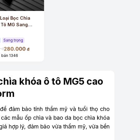
Loại Bọc Chìa
 Tô MG Sang
Sang trọng
280.000
0
đ
đ
 bán 1346
chìa khóa ô tô MG5 cao
orm
 để đảm bảo tính thẩm mỹ và tuổi thọ cho
các mẫu ốp chìa và bao da bọc chìa khóa
 giá hợp lý, đảm bảo vừa thẩm mỹ, vừa bền