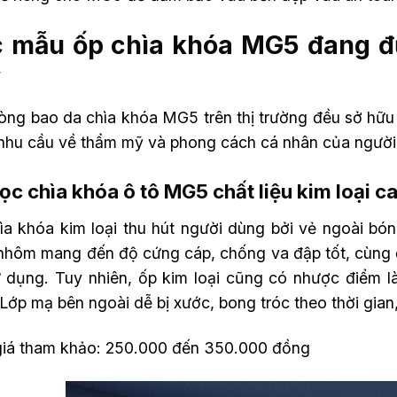
 mẫu ốp chìa khóa MG5 đang đ
y
ng bao da chìa khóa MG5 trên thị trường đều sở hữu th
nhu cầu về thẩm mỹ và phong cách cá nhân của người
ọc chìa khóa ô tô MG5 chất liệu kim loại c
ìa khóa kim loại thu hút người dùng bởi vẻ ngoài bón
nhôm mang đến độ cứng cáp, chống va đập tốt, cùng đ
ử dụng. Tuy nhiên, ốp kim loại cũng có nhược điểm l
 Lớp mạ bên ngoài dễ bị xước, bong tróc theo thời gia
iá tham khảo: 250.000 đến 350.000 đồng