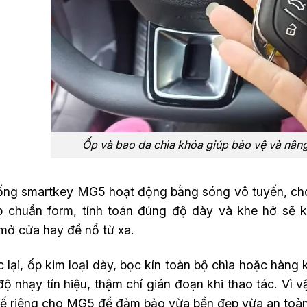
Ốp và bao da chìa khóa giúp bảo vệ và nân
ống smartkey MG5 hoạt động bằng sóng vô tuyến, cho
p chuẩn form, tính toán đúng độ dày và khe hở sẽ
mở cửa hay đề nổ từ xa.
lại, ốp kim loại dày, bọc kín toàn bộ chìa hoặc hàng
ộ nhạy tín hiệu, thậm chí gián đoạn khi thao tác. Vì 
 kế riêng cho MG5 để đảm bảo vừa bền đẹp vừa an toàn