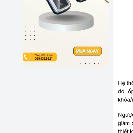
Hệ th
đó, ố
khóa/
Ngược 
giảm đ
thiết