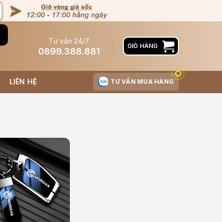
Tư vấn 24/7
GIỎ HÀNG
0899.388.881
LIÊN HỆ
TƯ VẤN MUA HÀNG