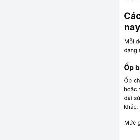
Các
na
Mỗi dò
dạng 
Ốp b
Ốp ch
hoặc 
dài s
khác.
Mức g