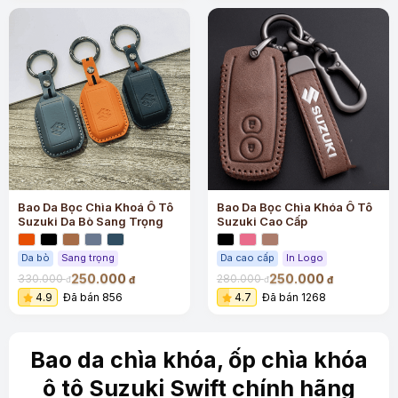
Bao Da Bọc Chìa Khoá Ô Tô
Bao Da Bọc Chìa Khóa Ô Tô
Suzuki Da Bò Sang Trọng
Suzuki Cao Cấp
Da bò
Sang trọng
Da cao cấp
In Logo
250.000
250.000
330.000
280.000
đ
đ
đ
đ
4.9
Đã bán 856
4.7
Đã bán 1268
Bao da chìa khóa, ốp chìa khóa
ô tô Suzuki Swift chính hãng