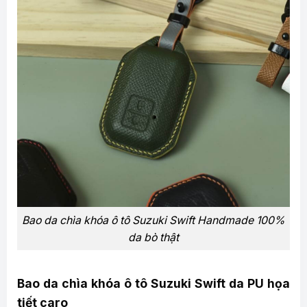
Bao da chìa khóa ô tô Suzuki Swift Handmade 100%
da bò thật
Bao da chìa khóa ô tô Suzuki Swift da PU họa
tiết caro