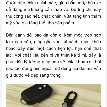
được dập chìm chính xác, giúp bấm mở/khóa xe
dễ dàng mà không cần tháo vỏ. Đường chỉ may
thủ công sắc nét, chắc chắn, vừa tăng tính thẩm
mỹ vừa gia tăng tuổi thọ sản phẩm.
Bên cạnh đó, bao da còn đi kèm móc treo hợp
kim cao cấp, giúp gắn vào túi xách, móc khóa
hoặc dây đeo một cách tiện lợi, hạn chế thất
lạc. Với chất liệu bền bỉ và thiết kế tỉ mỉ, đây là
phụ kiện lý tưởng giúp bảo vệ chìa khóa xe khỏi
các tác động bên ngoài, sử dụng lâu dài mà vẫn
giữ được vẻ đẹp sang trọng.