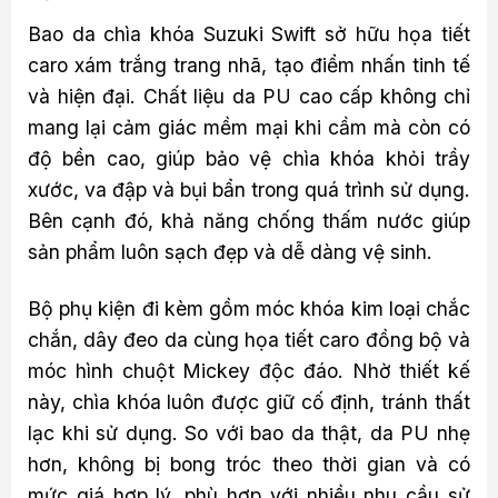
Bao da chìa khóa Suzuki Swift sở hữu họa tiết
caro xám trắng trang nhã, tạo điểm nhấn tinh tế
và hiện đại. Chất liệu da PU cao cấp không chỉ
mang lại cảm giác mềm mại khi cầm mà còn có
độ bền cao, giúp bảo vệ chìa khóa khỏi trầy
xước, va đập và bụi bẩn trong quá trình sử dụng.
Bên cạnh đó, khả năng chống thấm nước giúp
sản phẩm luôn sạch đẹp và dễ dàng vệ sinh.
Bộ phụ kiện đi kèm gồm móc khóa kim loại chắc
chắn, dây đeo da cùng họa tiết caro đồng bộ và
móc hình chuột Mickey độc đáo. Nhờ thiết kế
này, chìa khóa luôn được giữ cố định, tránh thất
lạc khi sử dụng. So với bao da thật, da PU nhẹ
hơn, không bị bong tróc theo thời gian và có
mức giá hợp lý, phù hợp với nhiều nhu cầu sử