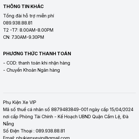
THÔNG TIN KHÁC
Tổng đài hỗ trợ miễn phí
089.938.88.81
T2 -T7: 8.00AM-8.00PM
CN: 7.30AM-9.30PM
PHƯƠNG THỨC THANH TOÁN
- COD: thanh toán khi nhận hàng
- Chuyển Khoản Ngân hàng
Phụ Kiện Xe VIP
Mã số thuế cá nhân số 8879483849-001 ngày cấp 15/04/2024
nơi cấp Phòng Tài Chính - Kế Hoạch UBND Quận Cẩm Lệ, Đà
Nẵng
Số Điện Thoại : 089.938.88.81
Email: phukienxevip@gmail.com