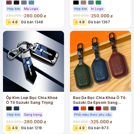
Hợp kim
Mạ Logo
Hợp kim
In Logo
280.000
250.000
330.000
300.000
đ
đ
đ
đ
4.8
Đã bán 1348
4.8
Đã bán 1367
Ốp Kim Loại Bọc Chìa Khoá
Bao Da Bọc Chìa Khóa Ô Tô
Ô Tô Suzuki Sang Trọng
Suzuki Da Epsom Sang
Trọng
Hợp kim
Sang trọng
Phối màu theo yêu cầu
280.000
325.000
330.000
450.000
đ
đ
đ
đ
4.9
Đã bán 1218
4.9
Đã bán 873