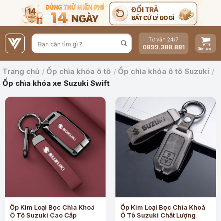
Bỏ
qua
nội
Tư vấn 24/7
dung
0899.388.881
Trang chủ
/
Ốp chìa khóa ô tô
/
Ốp chìa khóa ô tô Suzuki
/
Ốp chìa khóa xe Suzuki Swift
Ốp Kim Loại Bọc Chìa Khoá
Ốp Kim Loại Bọc Chìa Khoá
Ô Tô Suzuki Cao Cấp
Ô Tô Suzuki Chất Lượng