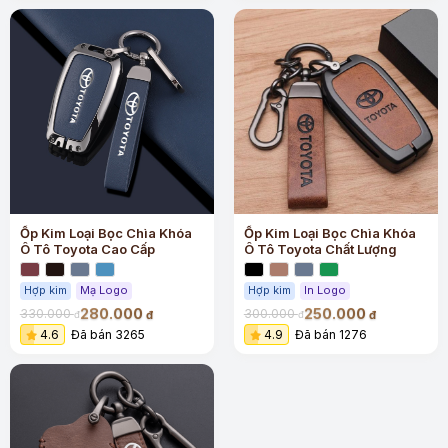
Ốp Kim Loại Bọc Chìa Khóa
Ốp Kim Loại Bọc Chìa Khóa
Ô Tô Toyota Cao Cấp
Ô Tô Toyota Chất Lượng
Hợp kim
Mạ Logo
Hợp kim
In Logo
280.000
250.000
330.000
300.000
đ
đ
đ
đ
4.6
Đã bán 3265
4.9
Đã bán 1276