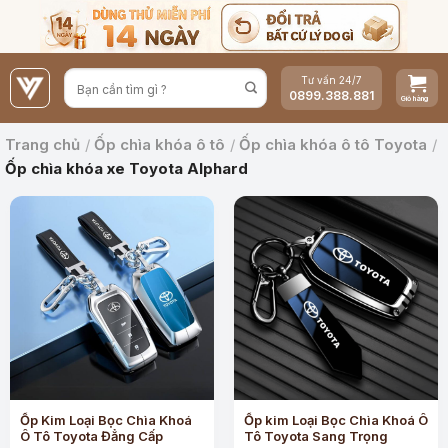
Bỏ
qua
nội
Tư vấn 24/7
dung
0899.388.881
Trang chủ
/
Ốp chìa khóa ô tô
/
Ốp chìa khóa ô tô Toyota
/
Ốp chìa khóa xe Toyota Alphard
Ốp Kim Loại Bọc Chìa Khoá
Ốp kim Loại Bọc Chìa Khoá Ô
Ô Tô Toyota Đẳng Cấp
Tô Toyota Sang Trọng