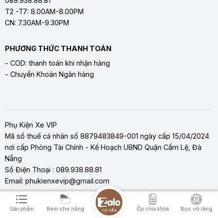
089.938.88.81
T2 -T7: 8.00AM-8.00PM
CN: 7.30AM-9.30PM
PHƯƠNG THỨC THANH TOÁN
- COD: thanh toán khi nhận hàng
- Chuyển Khoản Ngân hàng
Phụ Kiện Xe VIP
Mã số thuế cá nhân số 8879483849-001 ngày cấp 15/04/2024
nơi cấp Phòng Tài Chính - Kế Hoạch UBND Quận Cẩm Lệ, Đà
Nẵng
Số Điện Thoại : 089.938.88.81
Email: phukienxevip@gmail.com
Rèm che nắng
Bọc vô lăng
Sản phẩm
Ốp chìa khóa