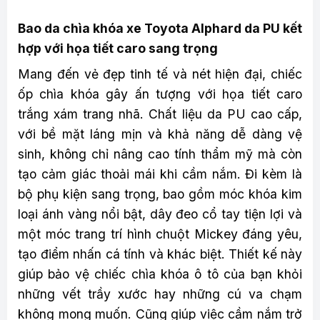
Bao da chìa khóa xe Toyota Alphard da PU kết
hợp với họa tiết caro sang trọng
Mang đến vẻ đẹp tinh tế và nét hiện đại, chiếc
ốp chìa khóa gây ấn tượng với họa tiết caro
trắng xám trang nhã. Chất liệu da PU cao cấp,
với bề mặt láng mịn và khả năng dễ dàng vệ
sinh, không chỉ nâng cao tính thẩm mỹ mà còn
tạo cảm giác thoải mái khi cầm nắm. Đi kèm là
bộ phụ kiện sang trọng, bao gồm móc khóa kim
loại ánh vàng nổi bật, dây đeo cổ tay tiện lợi và
một móc trang trí hình chuột Mickey đáng yêu,
tạo điểm nhấn cá tính và khác biệt. Thiết kế này
giúp bảo vệ chiếc chìa khóa ô tô của bạn khỏi
những vết trầy xước hay những cú va chạm
không mong muốn. Cũng giúp việc cầm nắm trở