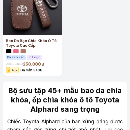
Bao Da Bọc Chìa Khóa Ô Tô
Toyota Cao Cấp
Da cao cấp
In Logo
250.000
280.000
đ
đ
4.5
Đã bán 3408
Bộ sưu tập 45+ mẫu bao da chìa
khóa, ốp chìa khóa ô tô Toyota
Alphard sang trọng
Chiếc Toyota Alphard của bạn xứng đáng được
chăm sóc đến từng chi tiết nhỏ nhất. Tại sao