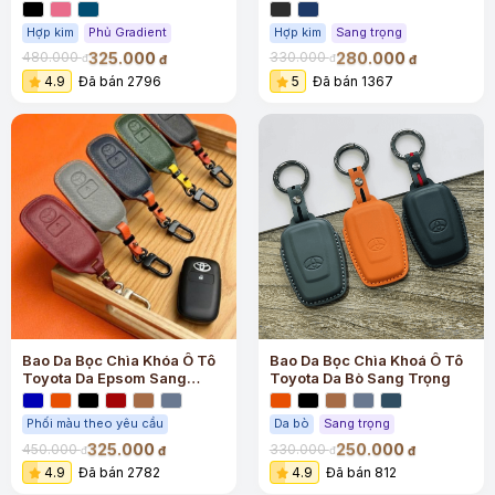
Hợp kim
Phủ Gradient
Hợp kim
Sang trọng
325.000
280.000
480.000
330.000
đ
đ
đ
đ
4.9
Đã bán 2796
5
Đã bán 1367
Bao Da Bọc Chìa Khóa Ô Tô
Bao Da Bọc Chìa Khoá Ô Tô
Toyota Da Epsom Sang
Toyota Da Bò Sang Trọng
Trọng
Phối màu theo yêu cầu
Da bò
Sang trọng
325.000
250.000
450.000
330.000
đ
đ
đ
đ
4.9
Đã bán 2782
4.9
Đã bán 812