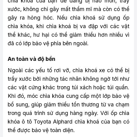
chìa khoá của bạn dễ dàng bị hao mòn, trầy
xước, không chỉ gây mất thẩm mĩ mà còn có thể
gây ra hỏng hóc. Nếu chìa khoá sử dụng ốp
chìa khóa, khi chìa khoá bị va đập với các vật
thể khác, hư hại có thể giảm thiểu hơn nhiều vì
đã có lớp bảo vệ phía bên ngoài.
An toàn và độ bền
Ngoài các yếu tố rơi vỡ, chìa khoá xe có thể bị
trầy xước bởi những tác nhân không ngờ tới như
các vật cứng khác trong túi xách hoặc túi quần.
Khi đó, móc chìa khóa cung cấp một lớp bảo vệ
bổ sung, giúp giảm thiểu tổn thương từ va chạm
trong quá trình sử dụng hàng ngày. Với ốp chìa
khóa ô tô Toyota Alphard chìa khoá của bạn có
thể được bảo vệ toàn diện.