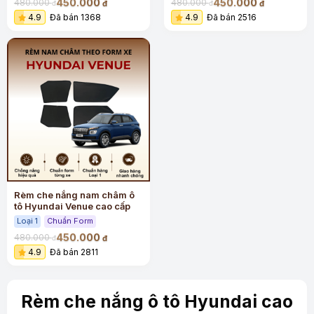
450.000
450.000
480.000
480.000
đ
đ
đ
đ
4.9
Đã bán 1368
4.9
Đã bán 2516
Rèm che nắng nam châm ô
tô Hyundai Venue cao cấp
Loại 1
Chuẩn Form
450.000
480.000
đ
đ
4.9
Đã bán 2811
Rèm che nắng ô tô Hyundai cao