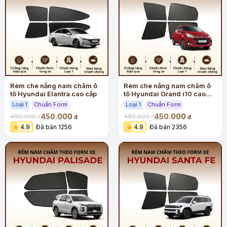
Rèm che nắng nam châm ô
Rèm che nắng nam châm ô
tô Hyundai Elantra cao cấp
tô Hyundai Grand i10 cao
cấp
Loại 1
Chuẩn Form
Loại 1
Chuẩn Form
450.000
450.000
480.000
480.000
đ
đ
đ
đ
4.9
Đã bán 1256
4.9
Đã bán 2356