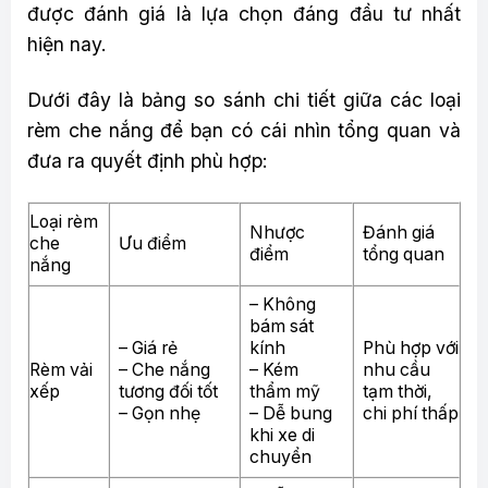
được đánh giá là lựa chọn đáng đầu tư nhất
hiện nay.
Dưới đây là bảng so sánh chi tiết giữa các loại
rèm che nắng để bạn có cái nhìn tổng quan và
đưa ra quyết định phù hợp:
Loại rèm
Nhược
Đánh giá
che
Ưu điểm
điểm
tổng quan
nắng
– Không
bám sát
– Giá rẻ
kính
Phù hợp với
Rèm vải
– Che nắng
– Kém
nhu cầu
xếp
tương đối tốt
thẩm mỹ
tạm thời,
– Gọn nhẹ
– Dễ bung
chi phí thấp
khi xe di
chuyển