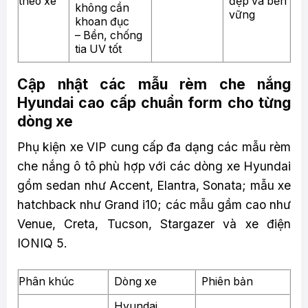
theo xe
đẹp và bền
không cần
vững
khoan đục
– Bền, chống
tia UV tốt
Cập nhật các mẫu rèm che nắng
Hyundai cao cấp chuẩn form cho từng
dòng xe
Phụ kiện xe VIP cung cấp đa dạng các mẫu rèm
che nắng ô tô phù hợp với các dòng xe Hyundai
gồm sedan như Accent, Elantra, Sonata; mẫu xe
hatchback như Grand i10; các mẫu gầm cao như
Venue, Creta, Tucson, Stargazer và xe điện
IONIQ 5.
Phân khúc
Dòng xe
Phiên bản
Hyundai