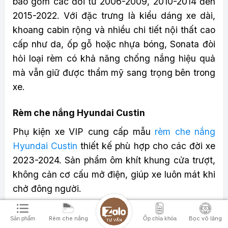
bao gồm các đời từ 2006-2009, 2010-2014 đến
2015-2022. Với đặc trưng là kiểu dáng xe dài,
khoang cabin rộng và nhiều chi tiết nội thất cao
cấp như da, ốp gỗ hoặc nhựa bóng, Sonata đòi
hỏi loại rèm có khả năng chống nắng hiệu quả
mà vẫn giữ được thẩm mỹ sang trọng bên trong
xe.
Rèm che nắng Hyundai Custin
Phụ kiện xe VIP cung cấp mẫu
rèm che nắng
Hyundai Custin
thiết kế phù hợp cho các đời xe
2023-2024. Sản phẩm ôm khít khung cửa trượt,
không cản cơ cấu mở điện, giúp xe luôn mát khi
chở đông người.
Rèm che nắng Hyundai Grand i10
Rèm che nắng
Bọc vô lăng
Sản phẩm
Ốp chìa khóa