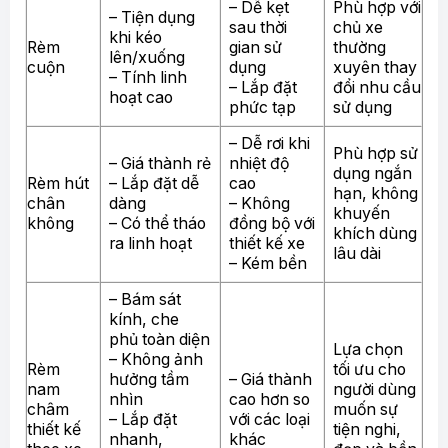
– Dễ kẹt
Phù hợp với
– Tiện dụng
sau thời
chủ xe
khi kéo
Rèm
gian sử
thường
lên/xuống
cuộn
dụng
xuyên thay
– Tính linh
– Lắp đặt
đổi nhu cầu
hoạt cao
phức tạp
sử dụng
– Dễ rơi khi
Phù hợp sử
– Giá thành rẻ
nhiệt độ
dụng ngắn
Rèm hút
– Lắp đặt dễ
cao
hạn, không
chân
dàng
– Không
khuyến
không
– Có thể tháo
đồng bộ với
khích dùng
ra linh hoạt
thiết kế xe
lâu dài
– Kém bền
– Bám sát
kính, che
phủ toàn diện
Lựa chọn
– Không ảnh
Rèm
tối ưu cho
hưởng tầm
– Giá thành
nam
người dùng
nhìn
cao hơn so
châm
muốn sự
– Lắp đặt
với các loại
thiết kế
tiện nghi,
nhanh,
khác