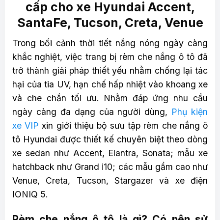
cấp cho xe Hyundai Accent,
SantaFe, Tucson, Creta, Venue
Trong bối cảnh thời tiết nắng nóng ngày càng
khắc nghiệt, việc trang bị rèm che nắng ô tô đã
trở thành giải pháp thiết yếu nhằm chống lại tác
hại của tia UV, hạn chế hấp nhiệt vào khoang xe
và che chắn tối ưu. Nhằm đáp ứng nhu cầu
ngày càng đa dạng của người dùng,
Phụ kiện
xe VIP
xin giới thiệu bộ sưu tập rèm che nắng ô
tô Hyundai được thiết kế chuyên biệt theo dòng
xe sedan như Accent, Elantra, Sonata; mẫu xe
hatchback như Grand i10; các mẫu gầm cao như
Venue, Creta, Tucson, Stargazer và xe điện
IONIQ 5.
Rèm che nắng ô tô là gì? Có nên sử