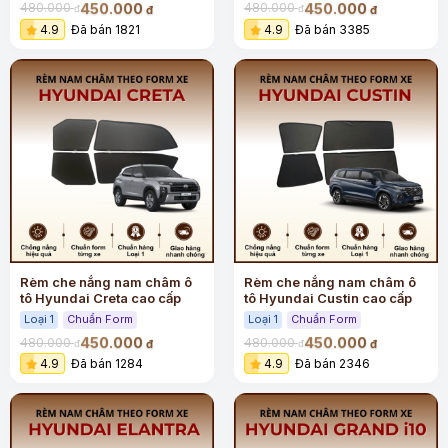
450.000
450.000
480.000
480.000
đ
đ
đ
đ
4.9
Đã bán 1821
4.9
Đã bán 3385
Rèm che nắng nam châm ô
Rèm che nắng nam châm ô
tô Hyundai Creta cao cấp
tô Hyundai Custin cao cấp
Loại 1
Chuẩn Form
Loại 1
Chuẩn Form
450.000
450.000
480.000
480.000
đ
đ
đ
đ
4.9
Đã bán 1284
4.9
Đã bán 2346