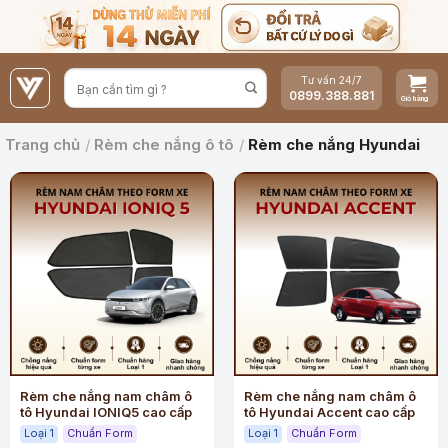
Bỏ
qua
nội
Tư vấn 24/7
dung
0899.388.881
Trang chủ
/
Rèm che nắng ô tô
/
Rèm che nắng Hyundai
Rèm che nắng nam châm ô
Rèm che nắng nam châm ô
tô Hyundai IONIQ5 cao cấp
tô Hyundai Accent cao cấp
Loại 1
Chuẩn Form
Loại 1
Chuẩn Form