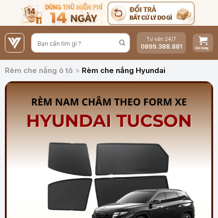
Bỏ
qua
nội
Tư vấn 24/7
dung
0899.388.881
Rèm che nắng ô tô
»
Rèm che nắng Hyundai