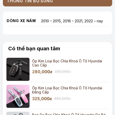
THÔNG TIN BỔ SUNG
DÒNG XE NĂM
2010 – 2015, 2016 – 2021, 2022 – nay
Có thể bạn quan tâm
Ốp Kim Loại Bọc Chìa Khoá Ô Tô Hyundai
Cao Cấp
280,000
330,000
đ
đ
Ốp Kim Loại Bọc Chìa Khoá Ô Tô Hyundai
Đẳng Cấp
325,000
480,000
đ
đ
Bao Da Bọc Chìa Khoá Ô Tô Hyundai Da Bò