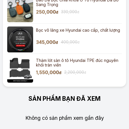
Sang Trọng
250,000
330,000
đ
đ
Bọc vô lăng xe Hyundai cao cấp, chất lượng
345,000
400,000
đ
đ
Thảm lót sàn ô tô Hyundai TPE đúc nguyên
khối tràn viền
1,550,000
2,200,000
đ
đ
SẢN PHẨM BẠN ĐÃ XEM
Không có sản phẩm xem gần đây