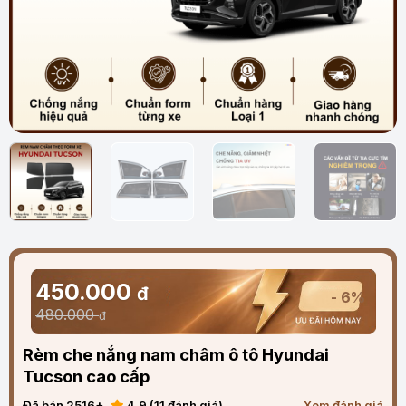
450.000
đ
- 6%
480.000
đ
Rèm che nắng nam châm ô tô Hyundai
Tucson cao cấp
Đã bán 2516+
4.9 (11 đánh giá)
Xem đánh giá