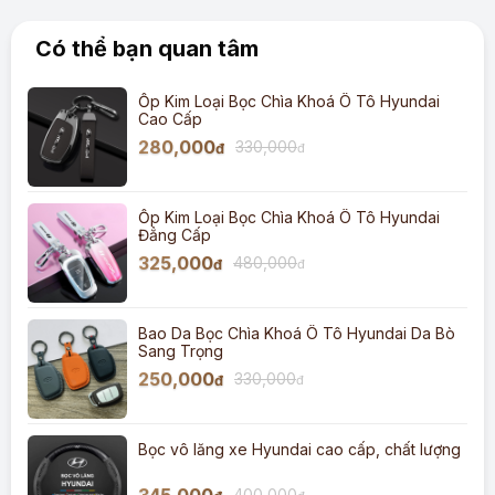
Có thể bạn quan tâm
Ốp Kim Loại Bọc Chìa Khoá Ô Tô Hyundai
Cao Cấp
280,000
330,000
đ
đ
Ốp Kim Loại Bọc Chìa Khoá Ô Tô Hyundai
Đẳng Cấp
325,000
480,000
đ
đ
Bao Da Bọc Chìa Khoá Ô Tô Hyundai Da Bò
Sang Trọng
250,000
330,000
đ
đ
Bọc vô lăng xe Hyundai cao cấp, chất lượng
400,000