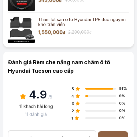
345,000
đ
đ
Thảm lót sàn ô tô Hyundai TPE đúc nguyên
khối tràn viền
1,550,000
2,200,000
đ
đ
Đánh giá Rèm che nắng nam châm ô tô
Hyundai Tucson cao cấp
5
91%
4.9
4
9%
/5
3
0%
11 khách hài lòng
2
0%
11 đánh giá
1
0%