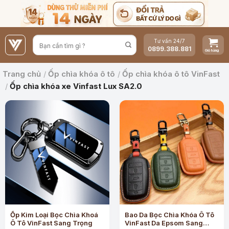
Bỏ
qua
nội
Tư vấn 24/7
dung
0899.388.881
Trang chủ
/
Ốp chìa khóa ô tô
/
Ốp chìa khóa ô tô VinFast
/
Ốp chìa khóa xe Vinfast Lux SA2.0
Ốp Kim Loại Bọc Chìa Khoá
Bao Da Bọc Chìa Khóa Ô Tô
Ô Tô VinFast Sang Trọng
VinFast Da Epsom Sang