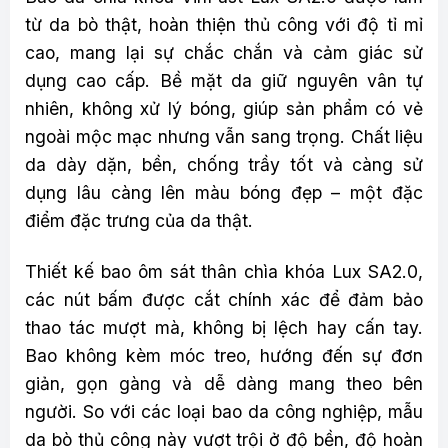
từ da bò thật, hoàn thiện thủ công với độ tỉ mỉ
cao, mang lại sự chắc chắn và cảm giác sử
dụng cao cấp. Bề mặt da giữ nguyên vân tự
nhiên, không xử lý bóng, giúp sản phẩm có vẻ
ngoài mộc mạc nhưng vẫn sang trọng. Chất liệu
da dày dặn, bền, chống trầy tốt và càng sử
dụng lâu càng lên màu bóng đẹp – một đặc
điểm đặc trưng của da thật.
Thiết kế bao ôm sát thân chìa khóa Lux SA2.0,
các nút bấm được cắt chính xác để đảm bảo
thao tác mượt mà, không bị lệch hay cấn tay.
Bao không kèm móc treo, hướng đến sự đơn
giản, gọn gàng và dễ dàng mang theo bên
người. So với các loại bao da công nghiệp, mẫu
da bò thủ công này vượt trội ở độ bền, độ hoàn