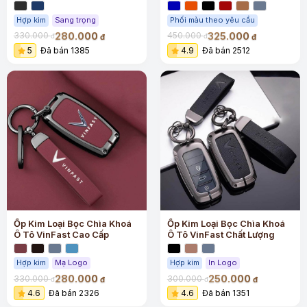
Trọng
Hợp kim
Sang trọng
Phối màu theo yêu cầu
280.000
325.000
330.000
450.000
đ
đ
đ
đ
5
Đã bán 1385
4.9
Đã bán 2512
Ốp Kim Loại Bọc Chìa Khoá
Ốp Kim Loại Bọc Chìa Khoá
Ô Tô VinFast Cao Cấp
Ô Tô VinFast Chất Lượng
Hợp kim
Mạ Logo
Hợp kim
In Logo
280.000
250.000
330.000
300.000
đ
đ
đ
đ
4.6
Đã bán 2326
4.6
Đã bán 1351