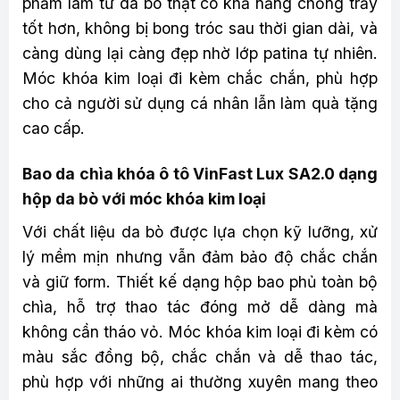
phẩm làm từ da bò thật có khả năng chống trầy
tốt hơn, không bị bong tróc sau thời gian dài, và
càng dùng lại càng đẹp nhờ lớp patina tự nhiên.
Móc khóa kim loại đi kèm chắc chắn, phù hợp
cho cả người sử dụng cá nhân lẫn làm quà tặng
cao cấp.
Bao da chìa khóa ô tô VinFast Lux SA2.0 dạng
hộp da bò với móc khóa kim loại
Với chất liệu da bò được lựa chọn kỹ lưỡng, xử
lý mềm mịn nhưng vẫn đảm bảo độ chắc chắn
và giữ form. Thiết kế dạng hộp bao phủ toàn bộ
chìa, hỗ trợ thao tác đóng mở dễ dàng mà
không cần tháo vỏ. Móc khóa kim loại đi kèm có
màu sắc đồng bộ, chắc chắn và dễ thao tác,
phù hợp với những ai thường xuyên mang theo