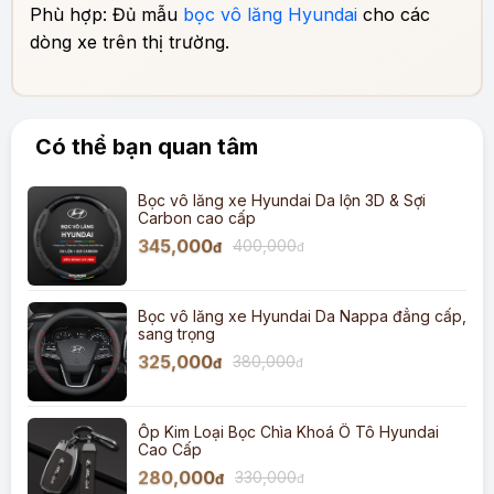
Phù hợp: Đủ mẫu
bọc vô lăng Hyundai
cho các
dòng xe trên thị trường.
Có thể bạn quan tâm
Bọc vô lăng xe Hyundai Da lộn 3D & Sợi
Carbon cao cấp
345,000
400,000
đ
đ
Bọc vô lăng xe Hyundai Da Nappa đẳng cấp,
sang trọng
325,000
380,000
đ
đ
Ốp Kim Loại Bọc Chìa Khoá Ô Tô Hyundai
Cao Cấp
280,000
330,000
đ
đ