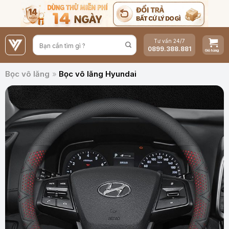
Bỏ
qua
nội
Tư vấn 24/7
dung
0899.388.881
Bọc vô lăng
»
Bọc vô lăng Hyundai