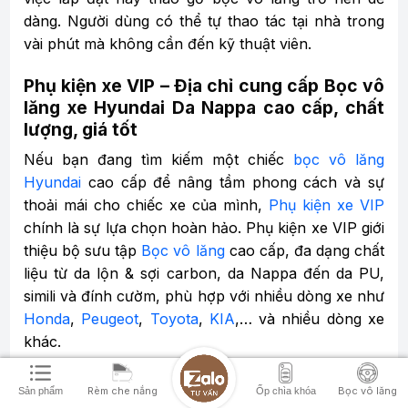
dàng. Người dùng có thể tự thao tác tại nhà trong
vài phút mà không cần đến kỹ thuật viên.
Phụ kiện xe VIP – Địa chỉ cung cấp Bọc vô
lăng xe Hyundai Da Nappa cao cấp, chất
lượng, giá tốt
Nếu bạn đang tìm kiếm một chiếc
bọc vô lăng
Hyundai
cao cấp để nâng tầm phong cách và sự
thoải mái cho chiếc xe của mình,
Phụ kiện xe VIP
chính là sự lựa chọn hoàn hảo. Phụ kiện xe VIP giới
thiệu bộ sưu tập
Bọc vô lăng
cao cấp, đa dạng chất
liệu từ da lộn & sợi carbon, da Nappa đến da PU,
simili và đính cườm, phù hợp với nhiều dòng xe như
Honda
,
Peugeot
,
Toyota
,
KIA
,… và nhiều dòng xe
khác.
Đội ngũ tư vấn viên chuyên nghiệp tại Phụ kiện xe
Rèm che nắng
Bọc vô lăng
Sản phẩm
Ốp chìa khóa
VIP luôn sẵn sàng hỗ trợ để giúp bạn lựa chọn sản