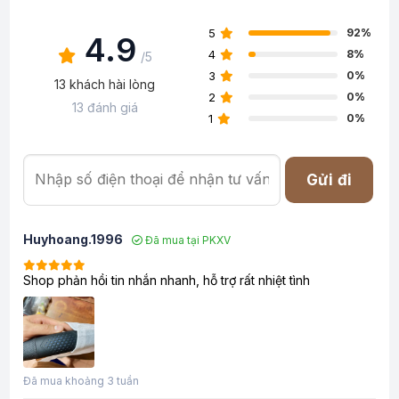
5
92%
4.9
4
8%
/5
3
0%
13 khách hài lòng
2
0%
13 đánh giá
1
0%
Gửi đi
Huyhoang.1996
Đã mua tại PKXV
Shop phản hồi tin nhắn nhanh, hỗ trợ rất nhiệt tình
Đã mua khoảng 3 tuần