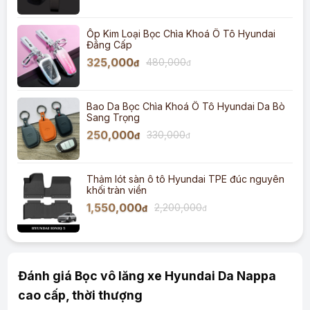
Ốp Kim Loại Bọc Chìa Khoá Ô Tô Hyundai
Đẳng Cấp
325,000
480,000
đ
đ
Bao Da Bọc Chìa Khoá Ô Tô Hyundai Da Bò
Sang Trọng
250,000
330,000
đ
đ
Thảm lót sàn ô tô Hyundai TPE đúc nguyên
khối tràn viền
1,550,000
2,200,000
đ
đ
Đánh giá Bọc vô lăng xe Hyundai Da Nappa
cao cấp, thời thượng