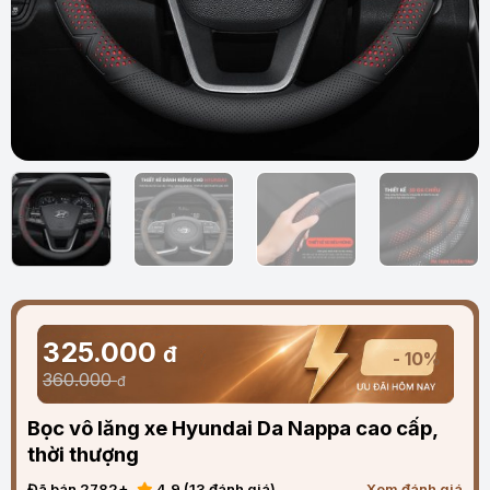
325.000
đ
- 10%
360.000
đ
Bọc vô lăng xe Hyundai Da Nappa cao cấp,
thời thượng
Đã bán 2782+
4.9 (13 đánh giá)
Xem đánh giá