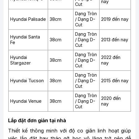
nay
Cut
Dạng Tròn
Hyundai Palisade
38cm
/ Dạng D-
2019 đến nay
Cut
Dạng Tròn
Hyundai Santa
38cm
/ Dạng D-
2013 đến nay
Fe
Cut
Dạng Tròn
Hyundai
2022 đến
38cm
/ Dạng D-
Stargazer
nay
Cut
Dạng Tròn
Hyundai Tucson
38cm
/ Dạng D-
2015 đến nay
Cut
Dạng Tròn
2020 đến
Hyundai Venue
38cm
/ Dạng D-
nay
Cut
Lắp đặt đơn giản tại nhà
Thiết kế thông minh với độ co giãn linh hoạt giúp
việc lắp đặt hay tháo gỡ bọc vô lăng trở nên dễ