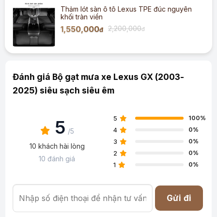
Thảm lót sàn ô tô Lexus TPE đúc nguyên
khối tràn viền
1,550,000
2,200,000
đ
đ
Đánh giá Bộ gạt mưa xe Lexus GX (2003-
2025) siêu sạch siêu êm
5
100%
5
4
0%
/5
3
0%
10 khách hài lòng
2
0%
10 đánh giá
1
0%
Gửi đi