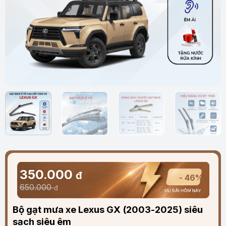
350.000
đ
- 46%
650.000
đ
Bộ gạt mưa xe Lexus GX (2003-2025) siêu
sạch siêu êm