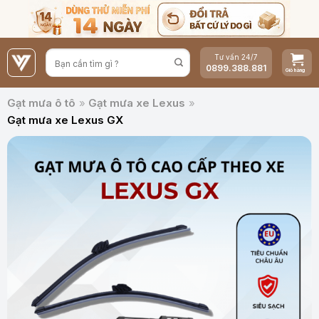
Bỏ
qua
nội
Tư vấn 24/7
dung
0899.388.881
Gạt mưa ô tô
»
Gạt mưa xe Lexus
»
Gạt mưa xe Lexus GX