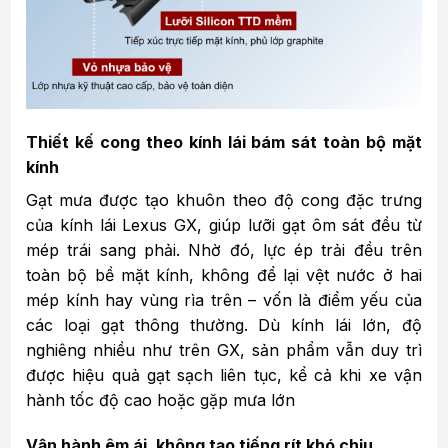
Thiết kế cong theo kính lái bám sát toàn bộ mặt
kính
Gạt mưa được tạo khuôn theo độ cong đặc trưng
của kính lái Lexus GX, giúp lưỡi gạt ôm sát đều từ
mép trái sang phải. Nhờ đó, lực ép trải đều trên
toàn bộ bề mặt kính, không để lại vệt nước ở hai
mép kính hay vùng rìa trên – vốn là điểm yếu của
các loại gạt thông thường. Dù kính lái lớn, độ
nghiêng nhiều như trên GX, sản phẩm vẫn duy trì
được hiệu quả gạt sạch liên tục, kể cả khi xe vận
hành tốc độ cao hoặc gặp mưa lớn
Vận hành êm ái, không tạo tiếng rít khó chịu