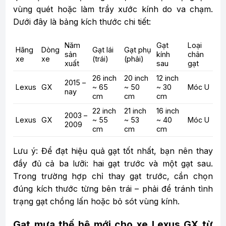
vùng quét hoặc làm trầy xước kính do va chạm.
Dưới đây là bảng kích thước chi tiết:
Năm
Gạt
Loại
Hãng
Dòng
Gạt lái
Gạt phụ
sản
kính
chân
xe
xe
(trái)
(phải)
xuất
sau
gạt
26 inch
20 inch
12 inch
2015 –
Lexus
GX
~ 65
~ 50
~ 30
Móc U
nay
cm
cm
cm
22 inch
21 inch
16 inch
2003 –
Lexus
GX
~ 55
~ 53
~ 40
Móc U
2009
cm
cm
cm
Lưu ý: Để đạt hiệu quả gạt tốt nhất, bạn nên thay
đầy đủ cả ba lưỡi: hai gạt trước và một gạt sau.
Trong trường hợp chỉ thay gạt trước, cần chọn
đúng kích thước từng bên trái – phải để tránh tình
trạng gạt chồng lấn hoặc bỏ sót vùng kính.
Gạt mưa thế hệ mới cho xe Lexus GX từ