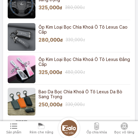
325,000
380,000
đ
đ
Ốp Kim Loại Bọc Chìa Khoá Ô Tô Lexus Cao
Cấp
280,000
330,000
đ
đ
Ốp Kim Loại Bọc Chìa Khoá Ô Tô Lexus Đẳng
Cấp
325,000
480,000
đ
đ
Bao Da Bọc Chìa Khoá Ô Tô Lexus Da Bò
Sang Trọng
250,000
330,000
đ
đ
Thảm lót sàn ô tô Lexus TPE đúc nguyên
khối tràn viền
Rèm che nắng
Bọc vô lăng
Sản phẩm
Ốp chìa khóa
1,550,000
2,200,000
đ
đ