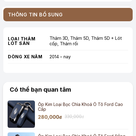
THÔNG TIN BỔ SUNG
Thảm 3D, Thảm 5D, Thảm 5D + Lót
LOẠI THẢM
LÓT SÀN
cốp, Thảm rối
DÒNG XE NĂM
2014 – nay
Có thể bạn quan tâm
Ốp Kim Loại Bọc Chìa Khoá Ô Tô Ford Cao
Cấp
280,000
330,000
đ
đ