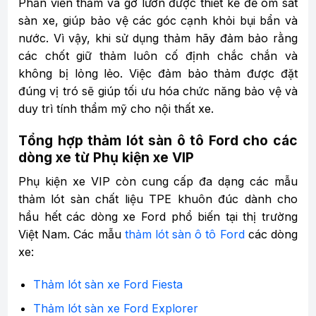
Phần viền thảm và gờ lươn được thiết kế để ôm sát
sàn xe, giúp bảo vệ các góc cạnh khỏi bụi bẩn và
nước. Vì vậy, khi sử dụng thảm hãy đảm bảo rằng
các chốt giữ thảm luôn cố định chắc chắn và
không bị lỏng lẻo. Việc đảm bảo thảm được đặt
đúng vị tró sẽ giúp tối ưu hóa chức năng bảo vệ và
duy trì tính thẩm mỹ cho nội thất xe.
Tổng hợp thảm lót sàn ô tô Ford cho các
dòng xe từ Phụ kiện xe VIP
Phụ kiện xe VIP còn cung cấp đa dạng các mẫu
thảm lót sàn chất liệu TPE khuôn đúc dành cho
hầu hết các dòng xe Ford phổ biến tại thị trường
Việt Nam. Các mẫu
thảm lót sàn ô tô Ford
các dòng
xe:
Thảm lót sàn xe Ford Fiesta
Thảm lót sàn xe Ford Explorer