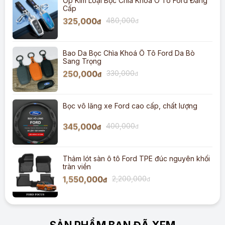
Ốp Kim Loại Bọc Chìa Khoá Ô Tô Ford Đẳng
Cấp
325,000
480,000
đ
đ
Bao Da Bọc Chìa Khoá Ô Tô Ford Da Bò
Sang Trọng
250,000
330,000
đ
đ
Bọc vô lăng xe Ford cao cấp, chất lượng
345,000
400,000
đ
đ
Thảm lót sàn ô tô Ford TPE đúc nguyên khối
tràn viền
1,550,000
2,200,000
đ
đ