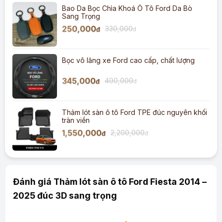
Bao Da Bọc Chìa Khoá Ô Tô Ford Da Bò
Sang Trọng
250,000
330,000
đ
đ
Bọc vô lăng xe Ford cao cấp, chất lượng
345,000
400,000
đ
đ
Thảm lót sàn ô tô Ford TPE đúc nguyên khối
tràn viền
1,550,000
2,200,000
đ
đ
Đánh giá Thảm lót sàn ô tô Ford Fiesta 2014 –
2025 đúc 3D sang trọng