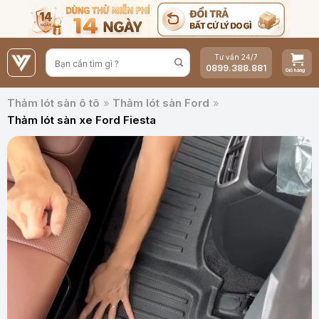
Bỏ
qua
nội
Tư vấn 24/7
dung
0899.388.881
Thảm lót sàn ô tô
»
Thảm lót sàn Ford
»
Thảm lót sàn xe Ford Fiesta