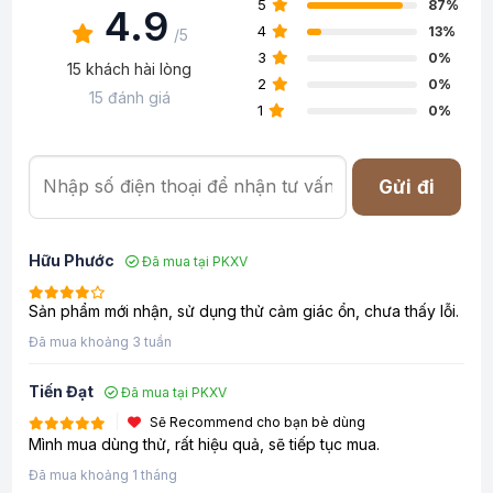
5
87%
4.9
4
13%
/5
3
0%
15 khách hài lòng
2
0%
15 đánh giá
1
0%
Gửi đi
Hữu Phước
Đã mua tại PKXV
Sản phẩm mới nhận, sử dụng thử cảm giác ổn, chưa thấy lỗi.
Đã mua khoảng 3 tuần
Tiến Đạt
Đã mua tại PKXV
Sẽ Recommend cho bạn bè dùng
Mình mua dùng thử, rất hiệu quả, sẽ tiếp tục mua.
Đã mua khoảng 1 tháng