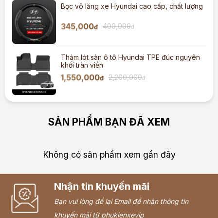
Bọc vô lăng xe Hyundai cao cấp, chất lượng
345,000
400,000
đ
đ
Thảm lót sàn ô tô Hyundai TPE đúc nguyên
khối tràn viền
1,550,000
2,200,000
đ
đ
SẢN PHẨM BẠN ĐÃ XEM
Không có sản phẩm xem gần đây
Nhận tin khuyến mãi
Bạn vui lòng để lại Email để nhận thông tin
khuyến mãi từ phukienxevip