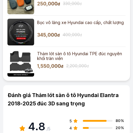
250,000
330,000
đ
đ
Bọc vô lăng xe Hyundai cao cấp, chất lượng
345,000
400,000
đ
đ
Thảm lót sàn ô tô Hyundai TPE đúc nguyên
khối tràn viền
1,550,000
2,200,000
đ
đ
Đánh giá Thảm lót sàn ô tô Hyundai Elantra
2018-2025 đúc 3D sang trọng
5
80%
4.8
4
20%
/5