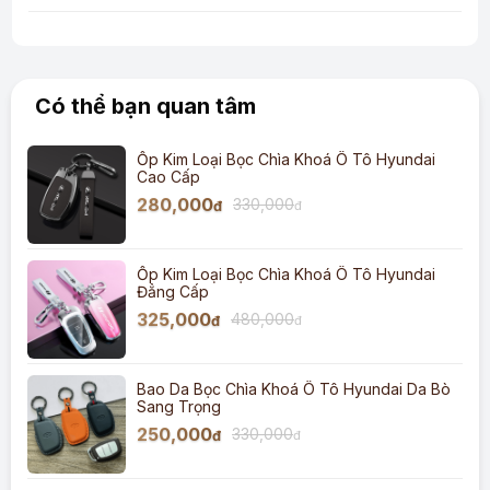
Có thể bạn quan tâm
Ốp Kim Loại Bọc Chìa Khoá Ô Tô Hyundai
Cao Cấp
280,000
330,000
đ
đ
Ốp Kim Loại Bọc Chìa Khoá Ô Tô Hyundai
Đẳng Cấp
325,000
480,000
đ
đ
Bao Da Bọc Chìa Khoá Ô Tô Hyundai Da Bò
Sang Trọng
250,000
330,000
đ
đ