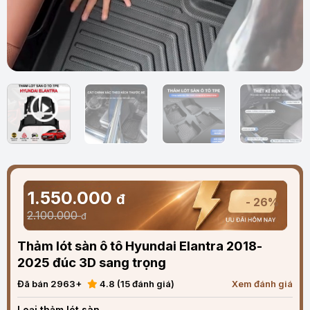
1.550.000
đ
- 26%
2.100.000
đ
Thảm lót sàn ô tô Hyundai Elantra 2018-
2025 đúc 3D sang trọng
Đã bán 2963+
4.8 (15 đánh giá)
Xem đánh giá
Loại thảm lót sàn