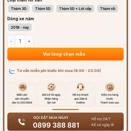
Thảm 3D
Thảm 5D
Thảm 5D + Lót cốp
Thảm rối
Dòng xe năm
2018 - nay
Thảm lót sàn ô tô Toyota Rush 2018-2025 đúc 3D sang trọn
Vui lòng chọn mẫu
Tư vấn miễn phí trước khi mua (8:00 - 23:00)