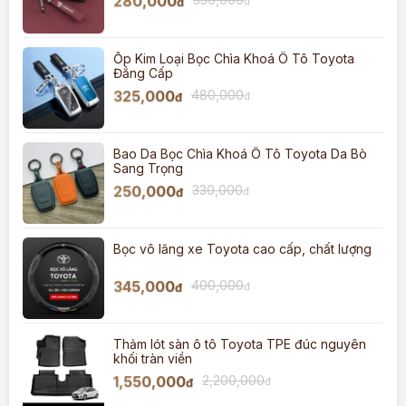
280,000
đ
đ
Ốp Kim Loại Bọc Chìa Khoá Ô Tô Toyota
Đẳng Cấp
325,000
480,000
đ
đ
Bao Da Bọc Chìa Khoá Ô Tô Toyota Da Bò
Sang Trọng
250,000
330,000
đ
đ
Bọc vô lăng xe Toyota cao cấp, chất lượng
345,000
400,000
đ
đ
Thảm lót sàn ô tô Toyota TPE đúc nguyên
khối tràn viền
1,550,000
2,200,000
đ
đ