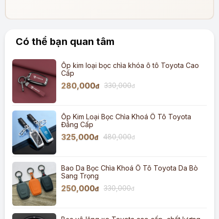
Có thể bạn quan tâm
Ốp kim loại bọc chìa khóa ô tô Toyota Cao
Cấp
280,000
330,000
đ
đ
Ốp Kim Loại Bọc Chìa Khoá Ô Tô Toyota
Đẳng Cấp
325,000
480,000
đ
đ
Bao Da Bọc Chìa Khoá Ô Tô Toyota Da Bò
Sang Trọng
250,000
330,000
đ
đ