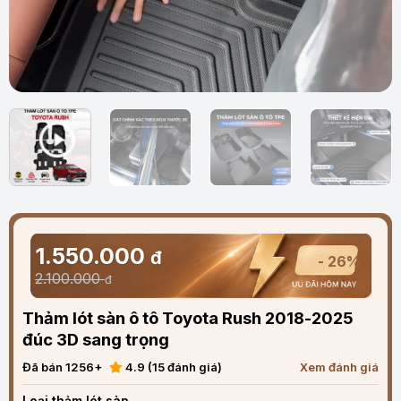
1.550.000
đ
- 26%
2.100.000
đ
Thảm lót sàn ô tô Toyota Rush 2018-2025
đúc 3D sang trọng
Đã bán 1256+
4.9 (15 đánh giá)
Xem đánh giá
Loại thảm lót sàn