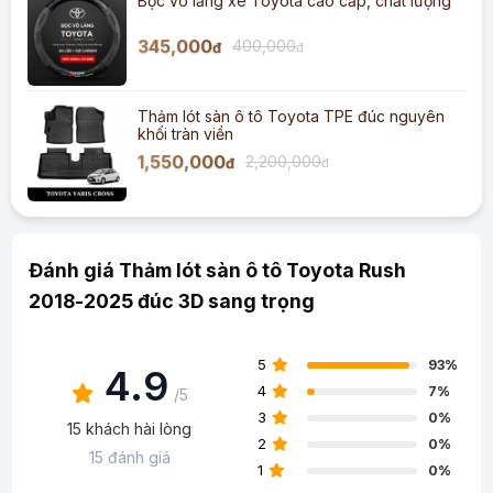
Bọc vô lăng xe Toyota cao cấp, chất lượng
345,000
400,000
đ
đ
Thảm lót sàn ô tô Toyota TPE đúc nguyên
khối tràn viền
1,550,000
2,200,000
đ
đ
Đánh giá Thảm lót sàn ô tô Toyota Rush
2018-2025 đúc 3D sang trọng
5
93%
4.9
4
7%
/5
3
0%
15 khách hài lòng
2
0%
15 đánh giá
1
0%