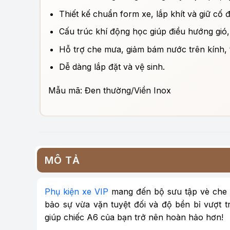
Thiết kế chuẩn form xe, lắp khít và giữ cố 
Cấu trúc khí động học giúp điều hướng gió, 
Hỗ trợ che mưa, giảm bám nước trên kính, 
Dễ dàng lắp đặt và vệ sinh.
Mẫu mã: Đen thường/Viền Inox
MÔ TẢ
Phụ kiện xe VIP
mang đến bộ sưu tập vè che 
bảo sự vừa vặn tuyệt đối và độ bền bỉ vượt t
giúp chiếc A6 của bạn trở nên hoàn hảo hơn!