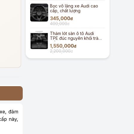
Bọc vô lăng xe Audi cao
cấp, chất lượng
345,000
đ
400,000
đ
Thảm lót sàn ô tô Audi
TPE đúc nguyên khối tràn
viền
1,550,000
đ
2,200,000
đ
 xe, đảm
cấp này,