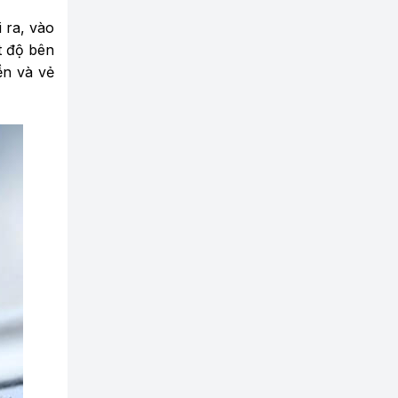
 ra, vào
t độ bên
ền và vẻ