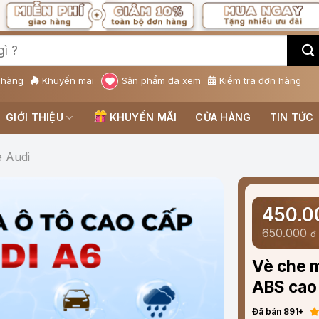
 hàng
Khuyến mãi
Sản phẩm đã xem
Kiểm tra đơn hàng
GIỚI THIỆU
KHUYẾN MÃI
CỬA HÀNG
TIN TỨC
 Audi
450.
650.000
đ
Vè che 
ABS cao 
Đã bán 891+