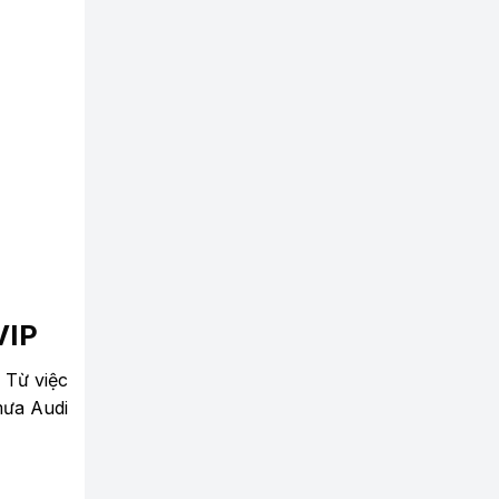
VIP
 Từ việc
mưa Audi