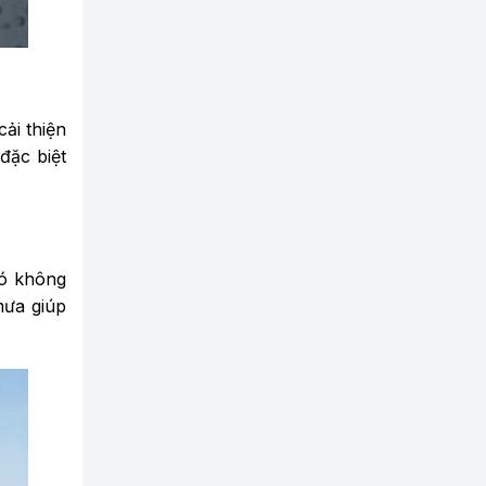
ải thiện
đặc biệt
Nó không
mưa giúp