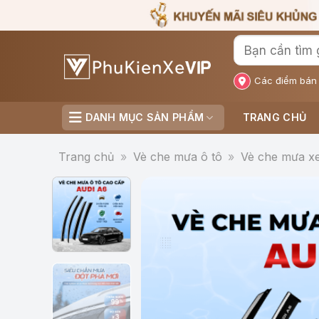
Bỏ
qua
nội
dung
Các điểm bán
DANH MỤC SẢN PHẨM
TRANG CHỦ
Trang chủ
»
Vè che mưa ô tô
»
Vè che mưa xe