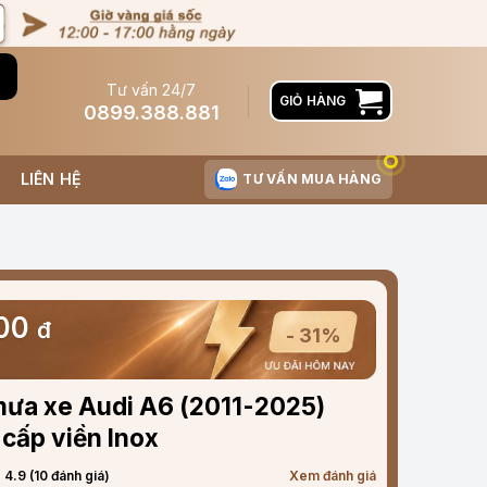
Tư vấn 24/7
GIỎ HÀNG
0899.388.881
LIÊN HỆ
TƯ VẤN MUA HÀNG
000
đ
- 31%
mưa xe Audi A6 (2011-2025)
cấp viền Inox
4.9 (10 đánh giá)
Xem đánh giá