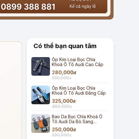
Có thể bạn quan tâm
Ốp Kim Loại Bọc Chìa
Khoá Ô Tô Audi Cao Cấp
280,000
đ
330,000
đ
Ốp Kim Loại Bọc Chìa
Khoá Ô Tô Audi Đẳng Cấp
325,000
đ
480,000
đ
Bao Da Bọc Chìa Khoá Ô
Tô Audi Da Bò Sang
Trọng
250,000
đ
330,000
đ