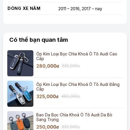
DÒNG XE NĂM
2011 – 2016, 2017 – nay
Có thể bạn quan tâm
Ốp Kim Loại Bọc Chìa Khoá Ô Tô Audi Cao
Cấp
280,000
330,000
đ
đ
Ốp Kim Loại Bọc Chìa Khoá Ô Tô Audi Đẳng
Cấp
325,000
480,000
đ
đ
Bao Da Bọc Chìa Khoá Ô Tô Audi Da Bò
Sang Trọng
250,000
330,000
đ
đ