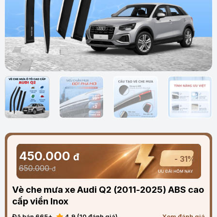
450.000
đ
- 31%
650.000
đ
Vè che mưa xe Audi Q2 (2011-2025) ABS cao
cấp viền Inox
Đã bán 665+
4.9 (10 đánh giá)
Xem đánh giá