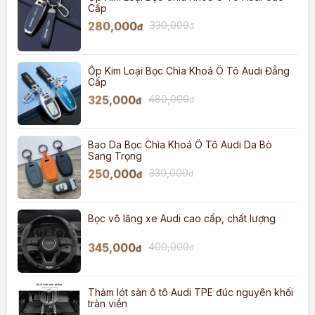
Cấp
280,000
330,000
đ
đ
Ốp Kim Loại Bọc Chìa Khoá Ô Tô Audi Đẳng
Cấp
325,000
480,000
đ
đ
Bao Da Bọc Chìa Khoá Ô Tô Audi Da Bò
Sang Trọng
250,000
330,000
đ
đ
Bọc vô lăng xe Audi cao cấp, chất lượng
345,000
400,000
đ
đ
Thảm lót sàn ô tô Audi TPE đúc nguyên khối
tràn viền