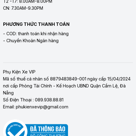
T2 -T7: 8.00AM-8.00PM
CN: 7.30AM-9.30PM
PHƯƠNG THỨC THANH TOÁN
- COD: thanh toán khi nhận hàng
- Chuyển Khoản Ngân hàng
Phụ Kiện Xe VIP
Mã số thuế cá nhân số 8879483849-001 ngày cấp 15/04/2024
nơi cấp Phòng Tài Chính - Kế Hoạch UBND Quận Cẩm Lệ, Đà
Nẵng
Số Điện Thoại : 089.938.88.81
Email: phukienxevip@gmail.com