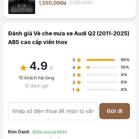
1,550,000
2,200,000
đ
đ
Đánh giá Vè che mưa xe Audi Q2 (2011-2025)
ABS cao cấp viền Inox
5
90%
4.9
4
10%
/5
3
0%
10 khách hài lòng
2
0%
10 đánh giá
1
0%
Gửi đi
Kim Oanh
Đã mua tại PKXV