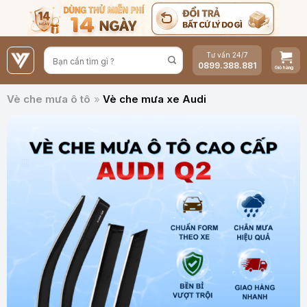
Bỏ
qua
nội
Tư vấn 24/7
dung
0899.388.881
Vè che mưa ô tô
»
Vè che mưa xe Audi