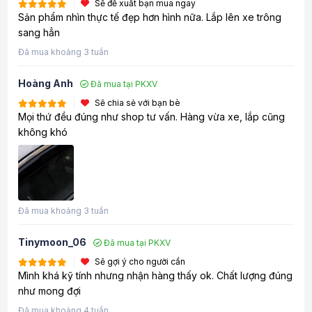
Sẽ đề xuất bạn mua ngay
Sản phẩm nhìn thực tế đẹp hơn hình nữa. Lắp lên xe trông
sang hẳn
Đã mua khoảng 3 tuần
Hoàng Anh
Đã mua tại PKXV
Sẽ chia sẻ với bạn bè
Mọi thứ đều đúng như shop tư vấn. Hàng vừa xe, lắp cũng
không khó
Đã mua khoảng 3 tuần
Tinymoon_06
Đã mua tại PKXV
Sẽ gợi ý cho người cần
Mình khá kỹ tính nhưng nhận hàng thấy ok. Chất lượng đúng
như mong đợi
Đã mua khoảng 4 tuần