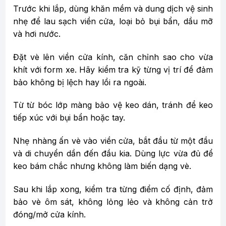
Trước khi lắp, dùng khăn mềm và dung dịch vệ sinh
nhẹ để lau sạch viền cửa, loại bỏ bụi bẩn, dầu mỡ
và hơi nước.
Đặt vè lên viền cửa kính, căn chỉnh sao cho vừa
khít với form xe. Hãy kiểm tra kỹ từng vị trí để đảm
bảo không bị lệch hay lồi ra ngoài.
Từ từ bóc lớp màng bảo vệ keo dán, tránh để keo
tiếp xúc với bụi bẩn hoặc tay.
Nhẹ nhàng ấn vè vào viền cửa, bắt đầu từ một đầu
và di chuyển dần đến đầu kia. Dùng lực vừa đủ để
keo bám chắc nhưng không làm biến dạng vè.
Sau khi lắp xong, kiểm tra từng điểm cố định, đảm
bảo vè ôm sát, không lỏng lẻo và không cản trở
đóng/mở cửa kính.