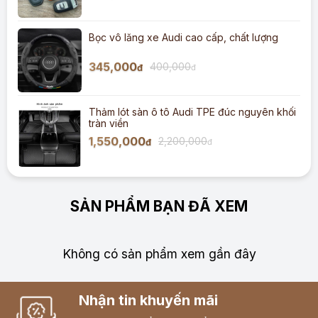
Bọc vô lăng xe Audi cao cấp, chất lượng
345,000
400,000
đ
đ
Thảm lót sàn ô tô Audi TPE đúc nguyên khối
tràn viền
1,550,000
2,200,000
đ
đ
SẢN PHẨM BẠN ĐÃ XEM
Không có sản phẩm xem gần đây
Nhận tin khuyến mãi