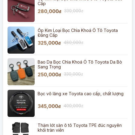
Cấp
280,000
330,000
đ
đ
Ốp Kim Loại Bọc Chìa Khoá Ô Tô Toyota
Đẳng Cấp
325,000
480,000
đ
đ
Bao Da Bọc Chìa Khoá Ô Tô Toyota Da Bò
Sang Trọng
250,000
330,000
đ
đ
Bọc vô lăng xe Toyota cao cấp, chất lượng
345,000
400,000
đ
đ
Thảm lót sàn ô tô Toyota TPE đúc nguyên
khối tràn viền