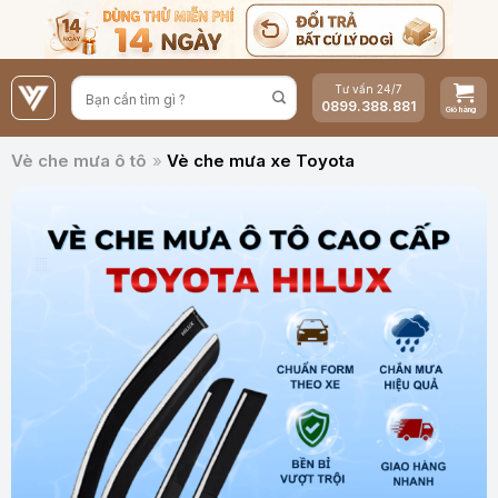
Bỏ
qua
nội
Tư vấn 24/7
dung
0899.388.881
Vè che mưa ô tô
»
Vè che mưa xe Toyota