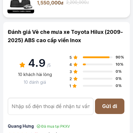
1,550,000
2,200,000
đ
đ
Đánh giá Vè che mưa xe Toyota Hilux (2009-
2025) ABS cao cấp viền Inox
5
90%
4.9
4
10%
/5
3
0%
10 khách hài lòng
2
0%
10 đánh giá
1
0%
Gửi đi
Quang Hưng
Đã mua tại PKXV