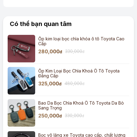
Có thể bạn quan tâm
Ốp kim loại bọc chìa khóa ô tô Toyota Cao
Cấp
280,000
330,000
đ
đ
Ốp Kim Loại Bọc Chìa Khoá Ô Tô Toyota
Đẳng Cấp
325,000
480,000
đ
đ
Bao Da Bọc Chìa Khoá Ô Tô Toyota Da Bò
Sang Trọng
250,000
330,000
đ
đ
Bọc vô lăng xe Toyota cao cấp, chất lượng