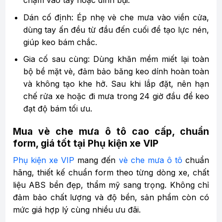
chạm vào tay hoặc dính bụi.
Dán cố định: Ép nhẹ vè che mưa vào viền cửa,
dùng tay ấn đều từ đầu đến cuối để tạo lực nén,
giúp keo bám chắc.
Gia cố sau cùng: Dùng khăn mềm miết lại toàn
bộ bề mặt vè, đảm bảo băng keo dính hoàn toàn
và không tạo khe hở. Sau khi lắp đặt, nên hạn
chế rửa xe hoặc đi mưa trong 24 giờ đầu để keo
đạt độ bám tối ưu.
Mua vè che mưa ô tô cao cấp, chuẩn
form, giá tốt tại Phụ kiện xe VIP
Phụ kiện xe VIP
mang đến
vè che mưa ô tô
chuẩn
hãng, thiết kế chuẩn form theo từng dòng xe, chất
liệu ABS bền đẹp, thẩm mỹ sang trọng. Không chỉ
đảm bảo chất lượng và độ bền, sản phẩm còn có
mức giá hợp lý cùng nhiều ưu đãi.