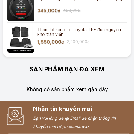
345,000
400,000
đ
đ
Thảm lót sàn ô tô Toyota TPE đúc nguyên
khối tràn viền
1,550,000
2,200,000
đ
đ
SẢN PHẨM BẠN ĐÃ XEM
Không có sản phẩm xem gần đây
Nhận tin khuyến mãi
Bạn vui lòng để lại Email để nhận thông tin
khuyến mãi từ phukienxevip