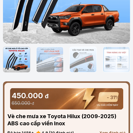
450.000
đ
- 31%
650.000
đ
Vè che mưa xe Toyota Hilux (2009-2025)
ABS cao cấp viền Inox
Đã bán 1456+
4.9 (10 đánh giá)
Xem đánh giá