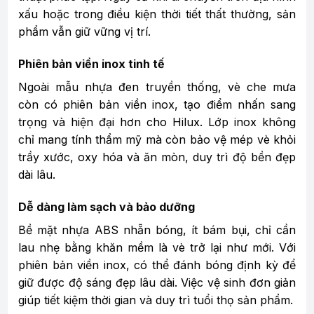
xấu hoặc trong điều kiện thời tiết thất thường, sản
phẩm vẫn giữ vững vị trí.
Phiên bản viền inox tinh tế
Ngoài mẫu nhựa đen truyền thống, vè che mưa
còn có phiên bản viền inox, tạo điểm nhấn sang
trọng và hiện đại hơn cho Hilux. Lớp inox không
chỉ mang tính thẩm mỹ mà còn bảo vệ mép vè khỏi
trầy xước, oxy hóa và ăn mòn, duy trì độ bền đẹp
dài lâu.
Dễ dàng làm sạch và bảo dưỡng
Bề mặt nhựa ABS nhẵn bóng, ít bám bụi, chỉ cần
lau nhẹ bằng khăn mềm là vè trở lại như mới. Với
phiên bản viền inox, có thể đánh bóng định kỳ để
giữ được độ sáng đẹp lâu dài. Việc vệ sinh đơn giản
giúp tiết kiệm thời gian và duy trì tuổi thọ sản phẩm.