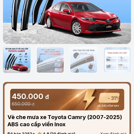
450.000
đ
- 31%
650.000
đ
Vè che mưa xe Toyota Camry (2007-2025)
ABS cao cấp viền Inox
Đã bán 2252+
4.9 (10 đánh giá)
Xem đánh giá