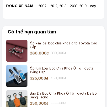
DÒNG XE NĂM
2007 – 2012, 2013 – 2018, 2019 – nay
Có thể bạn quan tâm
Ốp kim loại bọc chìa khóa ô tô Toyota Cao
Cấp
280,000
330,000
đ
đ
Ốp Kim Loại Bọc Chìa Khoá Ô Tô Toyota
Đẳng Cấp
325,000
480,000
đ
đ
Bao Da Bọc Chìa Khoá Ô Tô Toyota Da Bò
Sang Trọng
250,000
330,000
đ
đ