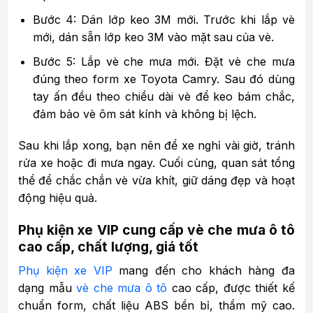
Bước 4: Dán lớp keo 3M mới. Trước khi lắp vè
mới, dán sẵn lớp keo 3M vào mặt sau của vè.
Bước 5: Lắp vè che mưa mới. Đặt vè che mưa
đúng theo form xe Toyota Camry. Sau đó dùng
tay ấn đều theo chiều dài vè để keo bám chắc,
đảm bảo vè ôm sát kính và không bị lệch.
Sau khi lắp xong, bạn nên để xe nghỉ vài giờ, tránh
rửa xe hoặc đi mưa ngay. Cuối cùng, quan sát tổng
thể để chắc chắn vè vừa khít, giữ dáng đẹp và hoạt
động hiệu quả.
Phụ kiện xe VIP cung cấp vè che mưa ô tô
cao cấp, chất lượng, giá tốt
Phụ kiện xe VIP
mang đến cho khách hàng đa
dạng mẫu
vè che mưa ô tô
cao cấp, được thiết kế
chuẩn form, chất liệu ABS bền bỉ, thẩm mỹ cao.