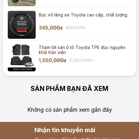
Bọc vô lăng xe Toyota cao cấp, chất lượng
345,000
400,000
đ
đ
Thảm lót sàn ô tô Toyota TPE đúc nguyên
khối tràn viền
1,550,000
2,200,000
đ
đ
SẢN PHẨM BẠN ĐÃ XEM
Không có sản phẩm xem gần đây
Nhận tin khuyến mãi