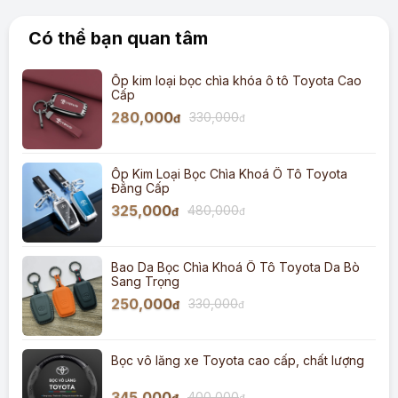
Có thể bạn quan tâm
Ốp kim loại bọc chìa khóa ô tô Toyota Cao
Cấp
280,000
330,000
đ
đ
Ốp Kim Loại Bọc Chìa Khoá Ô Tô Toyota
Đẳng Cấp
325,000
480,000
đ
đ
Bao Da Bọc Chìa Khoá Ô Tô Toyota Da Bò
Sang Trọng
250,000
330,000
đ
đ
Bọc vô lăng xe Toyota cao cấp, chất lượng
345,000
400,000
đ