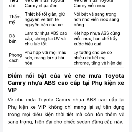
Tiêu
Vè che mưa Toyota
Vè che mưa Toyota
chí
Camry nhựa đen
Camry viền inox
Thiết kế tối giản, giữ
Nổi bật và sang trọng
Thẩm
nguyên vẻ tinh tế
hơn nhờ viền inox sáng
mỹ
nguyên bản của xe
bóng
Làm từ nhựa ABS cao
Kết hợp nhựa ABS cùng
Độ
cấp, chống tia UV và
viền inox, hạn chế trầy
bền
chịu lực tốt
xước hiệu quả
Phù hợp với mọi màu
Lý tưởng cho xe có
Phong
sơn, mang lại sự hài
nhiều chi tiết mạ
cách
hòa
chrome, tăng vẻ hiện đại
Điểm nổi bật của vè che mưa Toyota
Camry nhựa ABS cao cấp tại Phụ kiện xe
VIP
Vè che mưa Toyota Camry nhựa ABS cao cấp tại
Phụ kiện xe VIP không chỉ mang lại sự tiện dụng
trong mọi điều kiện thời tiết mà còn tôn thêm vẻ
sang trọng, hiện đại cho chiếc sedan đẳng cấp này.