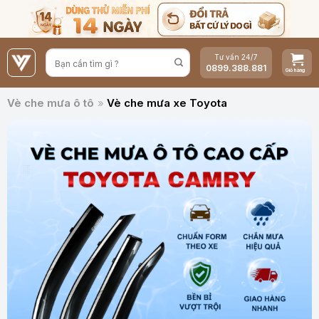
Bỏ
qua
nội
Tư vấn 24/7
dung
0899.388.881
Vè che mưa ô tô
»
Vè che mưa xe Toyota