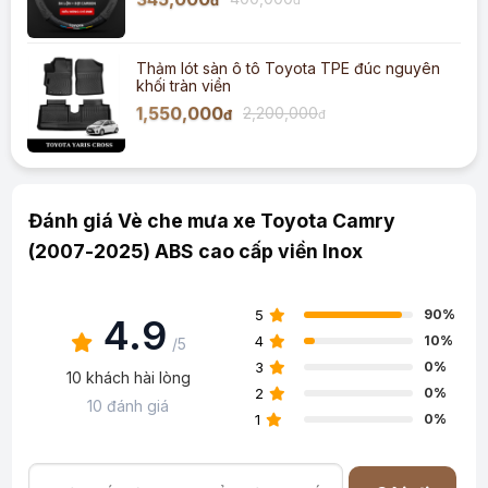
đ
Thảm lót sàn ô tô Toyota TPE đúc nguyên
khối tràn viền
1,550,000
2,200,000
đ
đ
Đánh giá Vè che mưa xe Toyota Camry
(2007-2025) ABS cao cấp viền Inox
5
90%
4.9
4
10%
/5
3
0%
10 khách hài lòng
2
0%
10 đánh giá
1
0%