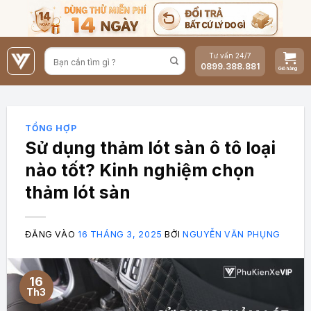
Bỏ
qua
nội
Tư vấn 24/7
dung
0899.388.881
TỔNG HỢP
Sử dụng thảm lót sàn ô tô loại
nào tốt? Kinh nghiệm chọn
thảm lót sàn
ĐĂNG VÀO
16 THÁNG 3, 2025
BỞI
NGUYỄN VĂN PHỤNG
16
Th3