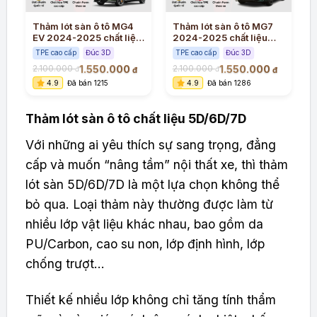
a
Thảm lót sàn ô tô MG4
Thảm lót sàn ô tô MG7
EV 2024-2025 chất liệu
2024-2025 chất liệu
t
TPE cao cấp đúc
TPE nguyên khối theo
TPE cao cấp
Đúc 3D
TPE cao cấp
Đúc 3D
nguyên khối
khung xe
1.550.000
1.550.000
2.100.000
2.100.000
đ
đ
đ
đ
đ
4.9
Đã bán 1215
4.9
Đã bán 1286
Thảm lót sàn ô tô chất liệu 5D/6D/7D
Với những ai yêu thích sự sang trọng, đẳng
cấp và muốn “nâng tầm” nội thất xe, thì thảm
lót sàn 5D/6D/7D là một lựa chọn không thể
bỏ qua. Loại thảm này thường được làm từ
nhiều lớp vật liệu khác nhau, bao gồm da
PU/Carbon, cao su non, lớp định hình, lớp
chống trượt…
Thiết kế nhiều lớp không chỉ tăng tính thẩm