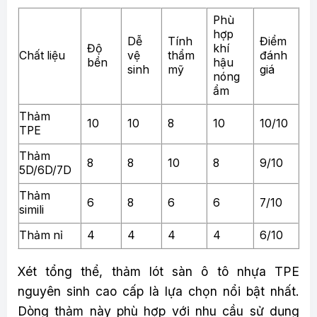
Phù
hợp
Dễ
Tính
Điểm
Độ
khí
Chất liệu
vệ
thẩm
đánh
bền
hậu
sinh
mỹ
giá
nóng
ẩm
Thảm
10
10
8
10
10/10
TPE
Thảm
8
8
10
8
9/10
5D/6D/7D
Thảm
6
8
6
6
7/10
simili
Thảm nỉ
4
4
4
4
6/10
Xét tổng thể, thảm lót sàn ô tô nhựa TPE
nguyên sinh cao cấp là lựa chọn nổi bật nhất.
Dòng thảm này phù hợp với nhu cầu sử dụng