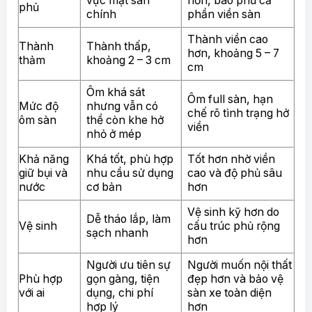
vực mặt sàn
hơn, bao phủ cả
phủ
chính
phần viền sàn
Thành viền cao
Thành
Thành thấp,
hơn, khoảng 5 – 7
thảm
khoảng 2 – 3 cm
cm
Ôm khá sát
Ôm full sàn, hạn
Mức độ
nhưng vẫn có
chế rõ tình trạng hở
ôm sàn
thể còn khe hở
viền
nhỏ ở mép
Khả năng
Khá tốt, phù hợp
Tốt hơn nhờ viền
giữ bụi và
nhu cầu sử dụng
cao và độ phủ sâu
nước
cơ bản
hơn
Vệ sinh kỹ hơn do
Dễ tháo lắp, làm
Vệ sinh
cấu trúc phủ rộng
sạch nhanh
hơn
Người ưu tiên sự
Người muốn nội thất
Phù hợp
gọn gàng, tiện
đẹp hơn và bảo vệ
với ai
dụng, chi phí
sàn xe toàn diện
hợp lý
hơn