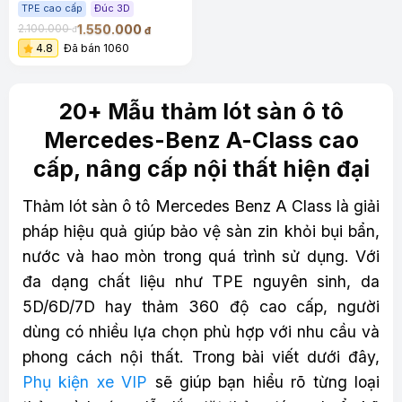
sang trọng
TPE cao cấp
Đúc 3D
1.550.000
2.100.000
đ
đ
4.8
Đã bán 1060
20+ Mẫu thảm lót sàn ô tô
Mercedes-Benz A-Class cao
cấp, nâng cấp nội thất hiện đại
Thảm lót sàn ô tô Mercedes Benz A Class là giải
pháp hiệu quả giúp bảo vệ sàn zin khỏi bụi bẩn,
nước và hao mòn trong quá trình sử dụng. Với
đa dạng chất liệu như TPE nguyên sinh, da
5D/6D/7D hay thảm 360 độ cao cấp, người
dùng có nhiều lựa chọn phù hợp với nhu cầu và
phong cách nội thất. Trong bài viết dưới đây,
Phụ kiện xe VIP
sẽ giúp bạn hiểu rõ từng loại