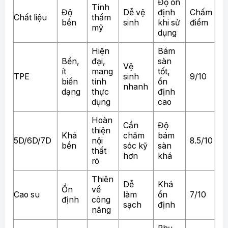
Độ ổn
Tính
Độ
Dễ vệ
định
Chấm
Chất liệu
thẩm
bền
sinh
khi sử
điểm
mỹ
dụng
Hiện
Bám
Bền,
đại,
sàn
Vệ
ít
mang
tốt,
TPE
sinh
9/10
biến
tính
ổn
nhanh
dạng
thực
định
dụng
cao
Hoàn
Cần
Độ
thiện
Khá
chăm
bám
5D/6D/7D
nội
8.5/10
bền
sóc kỹ
sàn
thất
hơn
khá
rõ
Thiên
Dễ
Khá
Ổn
về
Cao su
làm
ổn
7/10
định
công
sạch
định
năng