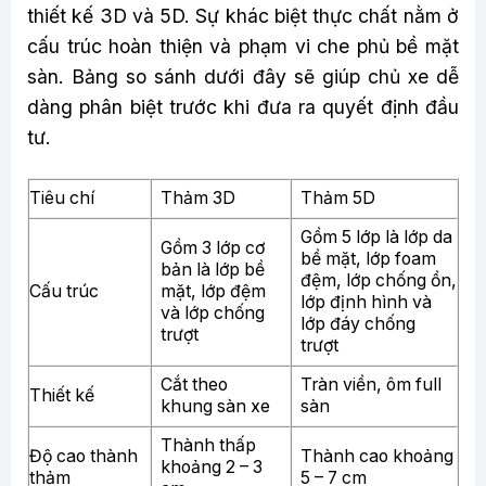
thiết kế 3D và 5D. Sự khác biệt thực chất nằm ở
cấu trúc hoàn thiện và phạm vi che phủ bề mặt
sàn. Bảng so sánh dưới đây sẽ giúp chủ xe dễ
dàng phân biệt trước khi đưa ra quyết định đầu
tư.
Tiêu chí
Thảm 3D
Thảm 5D
Gồm 5 lớp là lớp da
Gồm 3 lớp cơ
bề mặt, lớp foam
bản là lớp bề
đệm, lớp chống ồn,
Cấu trúc
mặt, lớp đệm
lớp định hình và
và lớp chống
lớp đáy chống
trượt
trượt
Cắt theo
Tràn viền, ôm full
Thiết kế
khung sàn xe
sàn
Thành thấp
Độ cao thành
Thành cao khoảng
khoảng 2 – 3
thảm
5 – 7 cm