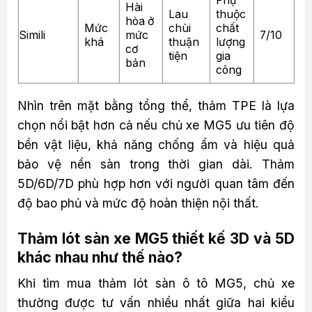
Phụ
Hài
Lau
thuộc
hòa ở
Mức
chùi
chất
Simili
mức
7/10
khá
thuận
lượng
cơ
tiện
gia
bản
công
Nhìn trên mặt bằng tổng thể, thảm TPE là lựa
chọn nổi bật hơn cả nếu chủ xe MG5 ưu tiên độ
bền vật liệu, khả năng chống ẩm và hiệu quả
bảo vệ nền sàn trong thời gian dài. Thảm
5D/6D/7D phù hợp hơn với người quan tâm đến
độ bao phủ và mức độ hoàn thiện nội thất.
Thảm lót sàn xe MG5 thiết kế 3D và 5D
khác nhau như thế nào?
Khi tìm mua thảm lót sàn ô tô MG5, chủ xe
thường được tư vấn nhiều nhất giữa hai kiểu