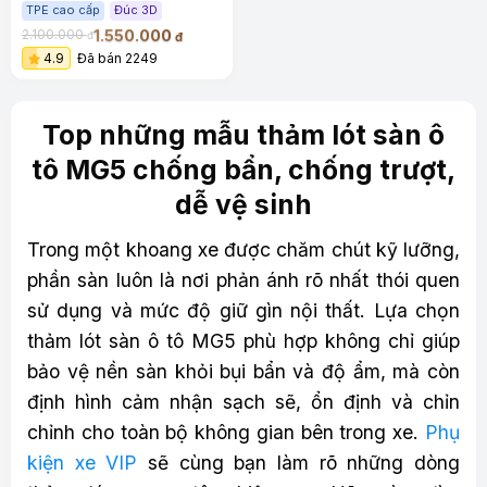
TPE cao cấp
Đúc 3D
1.550.000
2.100.000
đ
đ
4.9
Đã bán 2249
Top những mẫu thảm lót sàn ô
tô MG5 chống bẩn, chống trượt,
dễ vệ sinh
Trong một khoang xe được chăm chút kỹ lưỡng,
phần sàn luôn là nơi phản ánh rõ nhất thói quen
sử dụng và mức độ giữ gìn nội thất. Lựa chọn
thảm lót sàn ô tô MG5 phù hợp không chỉ giúp
bảo vệ nền sàn khỏi bụi bẩn và độ ẩm, mà còn
định hình cảm nhận sạch sẽ, ổn định và chỉn
chỉnh cho toàn bộ không gian bên trong xe.
Phụ
kiện xe VIP
sẽ cùng bạn làm rõ những dòng