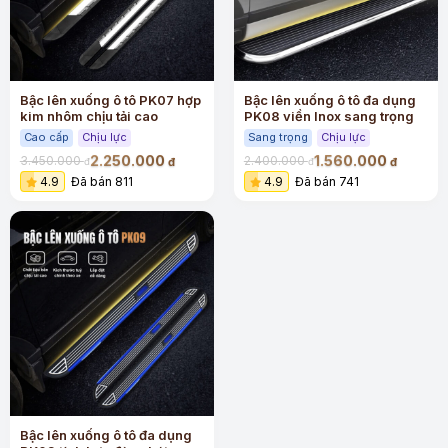
Bậc lên xuống ô tô PK07 hợp
Bậc lên xuống ô tô đa dụng
kim nhôm chịu tải cao
PK08 viền Inox sang trọng
Cao cấp
Chịu lực
Sang trọng
Chịu lực
2.250.000
1.560.000
3.450.000
2.400.000
đ
đ
đ
đ
4.9
Đã bán 811
4.9
Đã bán 741
Bậc lên xuống ô tô đa dụng