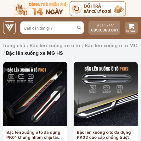
Bỏ
qua
nội
Tư vấn 24/7
dung
0899.388.881
Trang chủ
/
Bậc lên xuống xe ô tô
/
Bậc lên xuống ô tô MG
/
Bậc lên xuống xe MG HS
Bậc lên xuống ô tô đa dụng
Bậc lên xuống ô tô đa dụng
PK01 khung nhôm chịu tải
PK02 cao cấp chống trượt