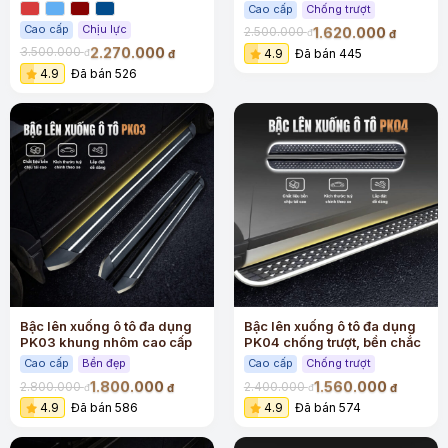
lớn
Cao cấp
Chống trượt
Cao cấp
Chịu lực
1.620.000
2.500.000
đ
đ
2.270.000
3.500.000
4.9
Đã bán 445
đ
đ
4.9
Đã bán 526
Bậc lên xuống ô tô đa dụng
Bậc lên xuống ô tô đa dụng
PK03 khung nhôm cao cấp
PK04 chống trượt, bền chắc
Cao cấp
Bền đẹp
Cao cấp
Chống trượt
1.800.000
1.560.000
2.800.000
2.400.000
đ
đ
đ
đ
4.9
Đã bán 586
4.9
Đã bán 574