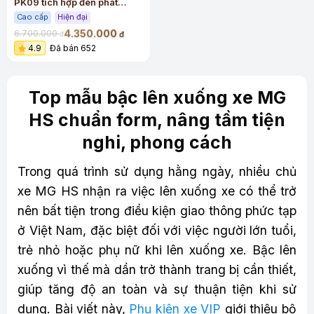
PK09 tích hợp đèn phát
quang
Cao cấp
Hiện đại
4.350.000
6.700.000
đ
đ
4.9
Đã bán 652
Top mẫu bậc lên xuống xe MG
HS chuẩn form, nâng tầm tiện
nghi, phong cách
Trong quá trình sử dụng hằng ngày, nhiều chủ
xe MG HS nhận ra việc lên xuống xe có thể trở
nên bất tiện trong điều kiện giao thông phức tạp
ở Việt Nam, đặc biệt đối với việc người lớn tuổi,
trẻ nhỏ hoặc phụ nữ khi lên xuống xe. Bậc lên
xuống vì thế mà dần trở thành trang bị cần thiết,
giúp tăng độ an toàn và sự thuận tiện khi sử
dụng. Bài viết này,
Phụ kiện xe VIP
giới thiệu bộ