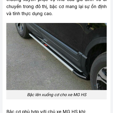
chuyển trong đô thị, bậc cơ mang lại sự ổn định
và tính thực dụng cao.
Bậc lên xuống cơ cho xe MG HS
Bậc cơ phù hợp với chủ xe MG HS khi: