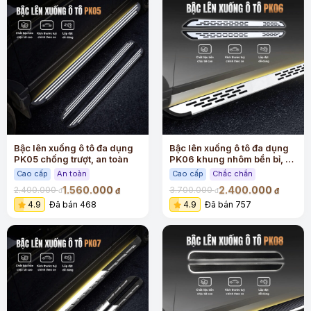
Bậc lên xuống ô tô đa dụng
Bậc lên xuống ô tô đa dụng
PK05 chống trượt, an toàn
PK06 khung nhôm bền bỉ, an
toàn
Cao cấp
An toàn
Cao cấp
Chắc chắn
1.560.000
2.400.000
2.400.000
3.700.000
đ
đ
đ
đ
4.9
Đã bán 468
4.9
Đã bán 757