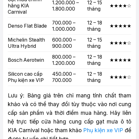
1.200.000 –
12 – 15
hãng KIA
★★★★☆
1.800.000
tháng
Carnival
700.000 –
12 – 18
Denso Flat Blade
★★★★★
1.000.000
tháng
Michelin Stealth
600.000 –
12 – 15
★★★★☆
Ultra Hybrid
900.000
tháng
800.000 –
12 – 18
Bosch Aerotwin
★★★★★
1.200.000
tháng
Silicon cao cấp
450.000 –
12 – 18
★★★★☆
Phụ kiện xe VIP
700.000
tháng
Lưu ý: Bảng giá trên chỉ mang tính chất tham
khảo và có thể thay đổi tùy thuộc vào nơi cung
cấp sản phẩm và thời điểm mua hàng. Hãy liên
hệ trực tiếp cửa hàng cung cấp gạt mưa ô tô
KIA Carnival hoặc tham khảo
Phụ kiện xe VIP
để
được tư vấn chi tiết hơn.