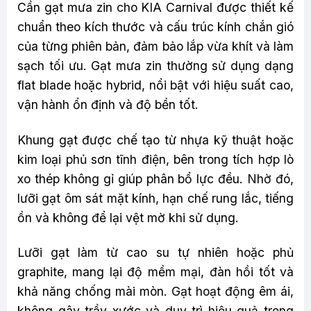
Cần gạt mưa zin cho KIA Carnival được thiết kế
chuẩn theo kích thước và cấu trúc kính chắn gió
của từng phiên bản, đảm bảo lắp vừa khít và làm
sạch tối ưu. Gạt mưa zin thường sử dụng dạng
flat blade hoặc hybrid, nổi bật với hiệu suất cao,
vận hành ổn định và độ bền tốt.
Khung gạt được chế tạo từ nhựa kỹ thuật hoặc
kim loại phủ sơn tĩnh điện, bên trong tích hợp lò
xo thép không gỉ giúp phân bổ lực đều. Nhờ đó,
lưỡi gạt ôm sát mặt kính, hạn chế rung lắc, tiếng
ồn và không để lại vệt mờ khi sử dụng.
Lưỡi gạt làm từ cao su tự nhiên hoặc phủ
graphite, mang lại độ mềm mại, đàn hồi tốt và
khả năng chống mài mòn. Gạt hoạt động êm ái,
không gây trầy xước và duy trì hiệu quả trong