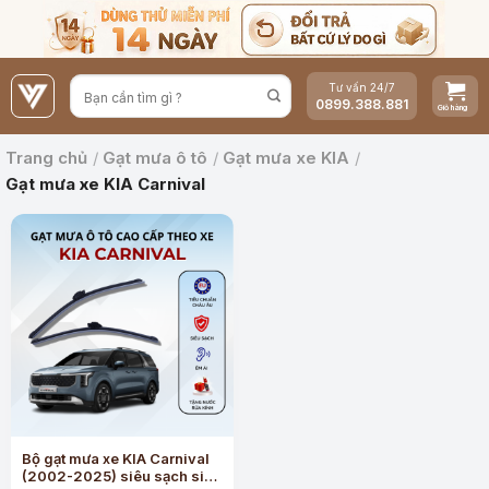
Bỏ
qua
nội
Tư vấn 24/7
dung
0899.388.881
Trang chủ
/
Gạt mưa ô tô
/
Gạt mưa xe KIA
/
Gạt mưa xe KIA Carnival
Bộ gạt mưa xe KIA Carnival
(2002-2025) siêu sạch siêu