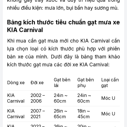
nhiều điều kiện: mưa lớn, bụi bẩn hay sương mù.
Bảng kích thước tiêu chuẩn gạt mưa xe
KIA Carnival
Khi mua cần gạt mưa mới cho KIA Carnival cần
lựa chọn loại có kích thước phù hợp với phiên
bản xe của mình. Dưới đây là bảng tham khảo
kích thước gạt mưa các đời xe KIA Carnival:
Gạt bên
Gạt bên
Loại cần
Dòng xe
Đời xe
lái
phụ
gạt
KIA
2002 –
24in ~
24in ~
Móc U
Carnival
2006
60cm
60cm
KIA
2007 –
26in ~
18in ~
Móc U
Carnival
2021
65cm
45cm
KIA
2022 –
26in ~
20in ~