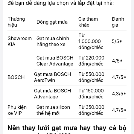
để bạn dễ dàng lựa chọn và lắp đặt tại nhà:
Thương
Giá tham
Đánh
Dòng gạt mưa
hiệu
khảo
giá
Từ
Showroom
Gạt mưa chính
1.000.000
5/5*
KIA
hãng theo xe
đồng/chiếc
Gạt mưa BOSCH
Từ 220.000
4/5*
Clear Advantage
đồng/chiếc
Gạt mưa BOSCH
Từ 550.000
BOSCH
4.7/5*
AeroTwin
đồng/chiếc
Gạt mưa BOSCH
Từ 150.000
4.3/5*
Advantage
đồng/chiếc
Phụ kiện
Gạt mưa silicon
Từ 350.000
4.7/5*
xe VIP
thế hệ mới
đồng/chiếc
Nên thay lưỡi gạt mưa hay thay cả bộ