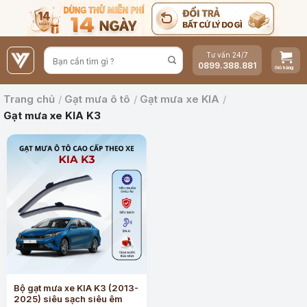
Bỏ
qua
nội
Tư vấn 24/7
dung
0899.388.881
Trang chủ
/
Gạt mưa ô tô
/
Gạt mưa xe KIA
/
Gạt mưa xe KIA K3
Bộ gạt mưa xe KIA K3 (2013-
2025) siêu sạch siêu êm