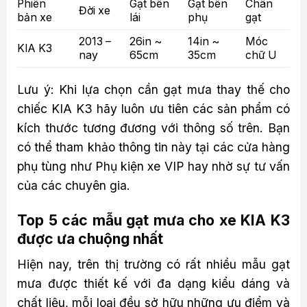
Phiên
Gạt bên
Gạt bên
Chân
Đời xe
bản xe
lái
phụ
gạt
2013 –
26in ~
14in ~
Móc
KIA K3
nay
65cm
35cm
chữ U
Lưu ý: Khi lựa chọn cần gạt mưa thay thế cho
chiếc KIA K3 hãy luôn ưu tiên các sản phẩm có
kích thước tương đương với thông số trên. Bạn
có thể tham khảo thông tin này tại các cửa hàng
phụ tùng như Phụ kiện xe VIP hay nhờ sự tư vấn
của các chuyên gia.
Top 5 các mẫu gạt mưa cho xe KIA K3
được ưa chuộng nhất
Hiện nay, trên thị trường có rất nhiều mẫu gạt
mưa được thiết kế với đa dạng kiểu dáng và
chất liệu, mỗi loại đều sở hữu những ưu điểm và