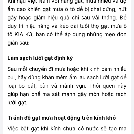
Khí hậu Việt Nam với nắng gắt, mưa nhiều và độ
ẩm cao khiến gạt mưa ô tô dễ bị chai cứng, nứt
gãy hoặc giảm hiệu quả chỉ sau vài tháng. Để
duy trì hiệu năng và kéo dài tuổi thọ gạt mưa ô
tô KIA K3, bạn có thể áp dụng những mẹo đơn
giản sau:
Làm sạch lưỡi gạt định kỳ
Sau mỗi chuyến đi mưa hoặc khi kính bám nhiều
bụi, hãy dùng khăn mềm ẩm lau sạch lưỡi gạt để
loại bỏ cát, bùn và mảnh vụn. Thói quen này
giúp hạn chế ma sát mạnh gây mòn hoặc rách
lưỡi gạt.
Tránh để gạt mưa hoạt động trên kính khô
Việc bật gạt khi kính chưa có nước sẽ tạo ma