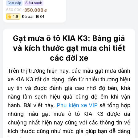
Cao cấp
Siêu sạch
350.000
650.000
đ
đ
4.9
Đã bán 1684
Gạt mưa ô tô KIA K3: Bảng giá
và kích thước gạt mưa chi tiết
các đời xe
Trên thị trường hiện nay, các mẫu gạt mưa dành
xe KIA K3 rất đa dạng, đến từ nhiều thương hiệu
uy tín và được đánh giá cao nhờ độ bền, khả
năng làm sạch hiệu quả cùng độ êm khi vận
hành. Bài viết này,
Phụ kiện xe VIP
sẽ tổng hợp
những mẫu gạt mưa ô tô KIA K3 được ưa
chuộng nhất hiện nay cùng với các thông tin về
kích thước cũng như mức giá giúp bạn dễ dàng