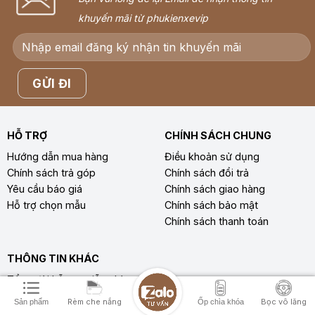
khuyến mãi từ phukienxevip
HỖ TRỢ
CHÍNH SÁCH CHUNG
Hướng dẫn mua hàng
Điều khoản sử dụng
Chính sách trả góp
Chính sách đổi trả
Yêu cầu báo giá
Chính sách giao hàng
Hỗ trợ chọn mẫu
Chính sách bảo mật
Chính sách thanh toán
THÔNG TIN KHÁC
Tổng đài hỗ trợ miễn phí
089.938.88.81
Rèm che nắng
Bọc vô lăng
Sản phẩm
Ốp chìa khóa
T2 -T7: 8.00AM-8.00PM