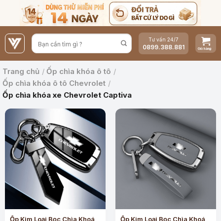
Bỏ
qua
nội
Tư vấn 24/7
dung
0899.388.881
Trang chủ
/
Ốp chìa khóa ô tô
/
Ốp chìa khóa ô tô Chevrolet
/
Ốp chìa khóa xe Chevrolet Captiva
Ốp Kim Loại Bọc Chìa Khoá
Ốp Kim Loại Bọc Chìa Khoá