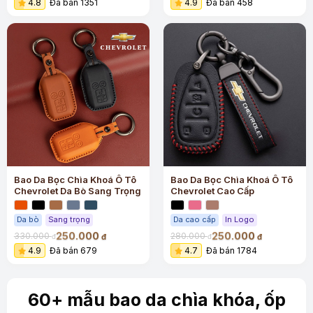
4.8
Đã bán 1351
4.9
Đã bán 458
Bao Da Bọc Chìa Khoá Ô Tô
Bao Da Bọc Chìa Khoá Ô Tô
Chevrolet Da Bò Sang Trọng
Chevrolet Cao Cấp
Da bò
Sang trọng
Da cao cấp
In Logo
250.000
250.000
330.000
280.000
đ
đ
đ
đ
4.9
Đã bán 679
4.7
Đã bán 1784
60+ mẫu bao da chìa khóa, ốp