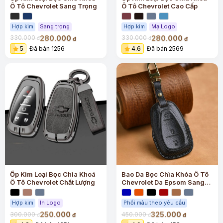
Ô Tô Chevrolet Sang Trọng
Ô Tô Chevrolet Cao Cấp
Hợp kim
Sang trọng
Hợp kim
Mạ Logo
280.000
280.000
330.000
330.000
đ
đ
đ
đ
5
Đã bán 1256
4.6
Đã bán 2569
Ốp Kim Loại Bọc Chìa Khoá
Bao Da Bọc Chìa Khóa Ô Tô
Ô Tô Chevrolet Chất Lượng
Chevrolet Da Epsom Sang
Trọng
Hợp kim
In Logo
Phối màu theo yêu cầu
250.000
325.000
300.000
450.000
đ
đ
đ
đ