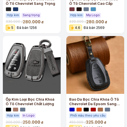
Ô Tô Chevrolet Sang Trọng
Ô Tô Chevrolet Cao Cấp
Hợp kim
Sang trọng
Hợp kim
Mạ Logo
280.000
280.000
330.000
330.000
đ
đ
đ
đ
5
Đã bán 1256
4.6
Đã bán 2569
Ốp Kim Loại Bọc Chìa Khoá
Bao Da Bọc Chìa Khóa Ô Tô
Ô Tô Chevrolet Chất Lượng
Chevrolet Da Epsom Sang
Trọng
Hợp kim
In Logo
Phối màu theo yêu cầu
250.000
325.000
300.000
450.000
đ
đ
đ
đ