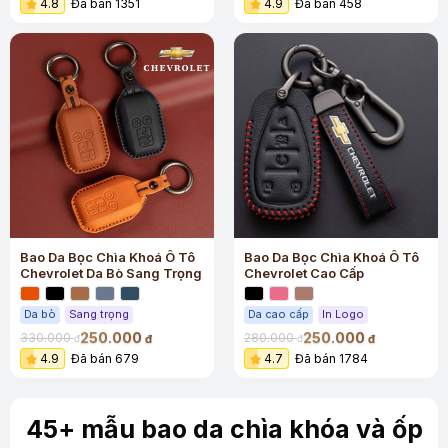
4.8
Đã bán 1351
4.9
Đã bán 458
Bao Da Bọc Chìa Khoá Ô Tô
Bao Da Bọc Chìa Khoá Ô Tô
Chevrolet Da Bò Sang Trọng
Chevrolet Cao Cấp
Da bò
Sang trọng
Da cao cấp
In Logo
250.000
250.000
330.000
280.000
đ
đ
đ
đ
4.9
Đã bán 679
4.7
Đã bán 1784
45+ mẫu bao da chìa khóa và ốp