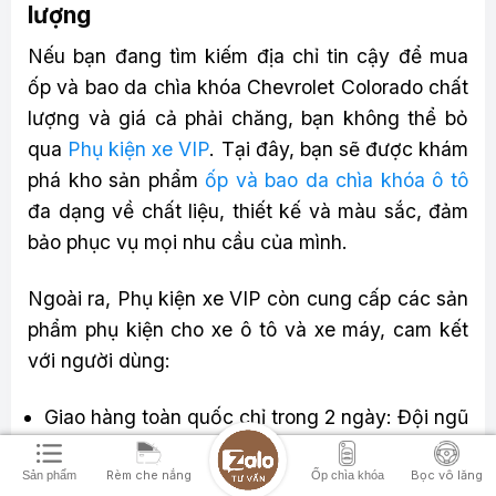
lượng
Nếu bạn đang tìm kiếm địa chỉ tin cậy để mua
ốp và bao da chìa khóa Chevrolet Colorado chất
lượng và giá cả phải chăng, bạn không thể bỏ
qua
Phụ kiện xe VIP
. Tại đây, bạn sẽ được khám
phá kho sản phẩm
ốp và bao da chìa khóa ô tô
đa dạng về chất liệu, thiết kế và màu sắc, đảm
bảo phục vụ mọi nhu cầu của mình.
Ngoài ra, Phụ kiện xe VIP còn cung cấp các sản
phẩm phụ kiện cho xe ô tô và xe máy, cam kết
với người dùng:
Giao hàng toàn quốc chỉ trong 2 ngày: Đội ngũ
nhân viên và vận chuyển có thể giao hàng đến
Rèm che nắng
Bọc vô lăng
tận tay bạn chỉ trong 2 ngày, giúp bạn nhận
Sản phẩm
Ốp chìa khóa