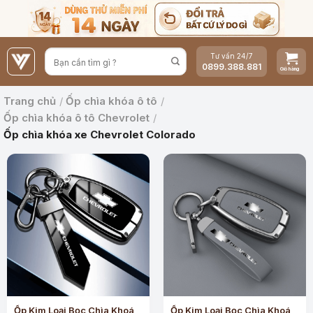
Bỏ
qua
nội
Tư vấn 24/7
dung
0899.388.881
Trang chủ
/
Ốp chìa khóa ô tô
/
Ốp chìa khóa ô tô Chevrolet
/
Ốp chìa khóa xe Chevrolet Colorado
Ốp Kim Loại Bọc Chìa Khoá
Ốp Kim Loại Bọc Chìa Khoá