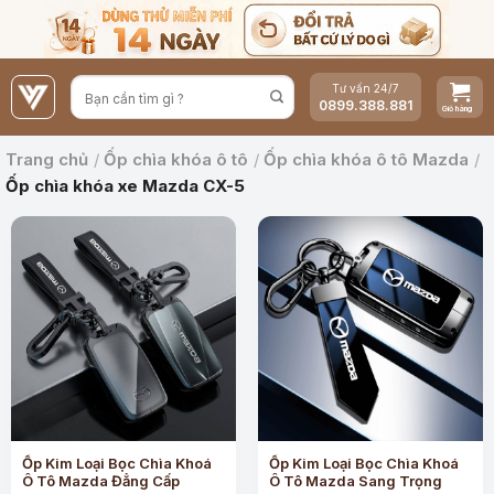
Bỏ
qua
nội
Tư vấn 24/7
dung
0899.388.881
Trang chủ
/
Ốp chìa khóa ô tô
/
Ốp chìa khóa ô tô Mazda
/
Ốp chìa khóa xe Mazda CX-5
Ốp Kim Loại Bọc Chìa Khoá
Ốp Kim Loại Bọc Chìa Khoá
Ô Tô Mazda Đẳng Cấp
Ô Tô Mazda Sang Trọng