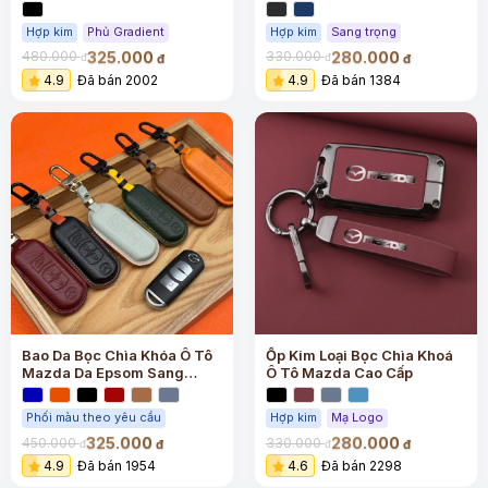
Hợp kim
Phủ Gradient
Hợp kim
Sang trọng
325.000
280.000
480.000
330.000
đ
đ
đ
đ
4.9
Đã bán 2002
4.9
Đã bán 1384
Bao Da Bọc Chìa Khóa Ô Tô
Ốp Kim Loại Bọc Chìa Khoá
Mazda Da Epsom Sang
Ô Tô Mazda Cao Cấp
Trọng
Phối màu theo yêu cầu
Hợp kim
Mạ Logo
325.000
280.000
450.000
330.000
đ
đ
đ
đ
4.9
Đã bán 1954
4.6
Đã bán 2298