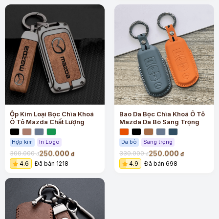
Ốp Kim Loại Bọc Chìa Khoá
Bao Da Bọc Chìa Khoá Ô Tô
Ô Tô Mazda Chất Lượng
Mazda Da Bò Sang Trọng
Hợp kim
In Logo
Da bò
Sang trọng
250.000
250.000
300.000
330.000
đ
đ
đ
đ
4.6
Đã bán 1218
4.9
Đã bán 698