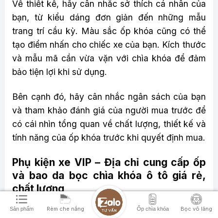
Về thiết kế, hãy cân nhắc sở thích cá nhân của
bạn, từ kiểu dáng đơn giản đến những mẫu
trang trí cầu kỳ. Màu sắc ốp khóa cũng có thể
tạo điểm nhấn cho chiếc xe của bạn. Kích thước
và mẫu mã cần vừa vặn với chìa khóa để đảm
bảo tiện lợi khi sử dụng.
Bên cạnh đó, hãy cân nhắc ngân sách của bạn
và tham khảo đánh giá của người mua trước để
có cái nhìn tổng quan về chất lượng, thiết kế và
tính năng của ốp khóa trước khi quyết định mua.
Phụ kiện xe VIP – Địa chỉ cung cấp ốp
và bao da bọc chìa khóa ô tô giá rẻ,
chất lượng
Phụ kiện xe VIP là một trong những địa chỉ uy
Rèm che nắng
Bọc vô lăng
Sản phẩm
Ốp chìa khóa