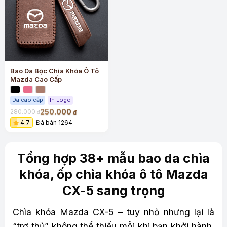
Bao Da Bọc Chìa Khóa Ô Tô
Mazda Cao Cấp
Da cao cấp
In Logo
250.000
280.000
đ
đ
4.7
Đã bán 1264
Tổng hợp 38+ mẫu bao da chìa
khóa, ốp chìa khóa ô tô Mazda
CX-5 sang trọng
Chìa khóa Mazda CX-5 – tuy nhỏ nhưng lại là
“trợ thủ” không thể thiếu mỗi khi bạn khởi hành.