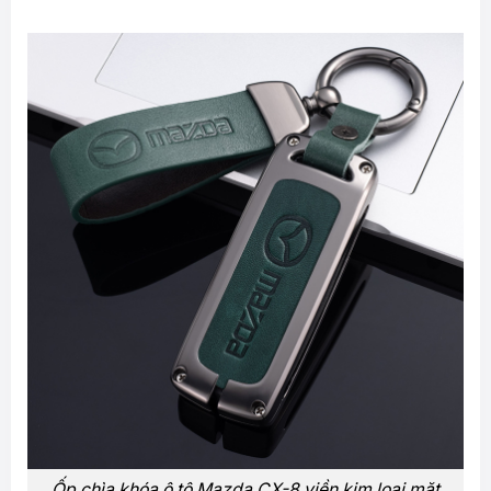
Ốp chìa khóa ô tô Mazda CX-8 viền kim loại mặt