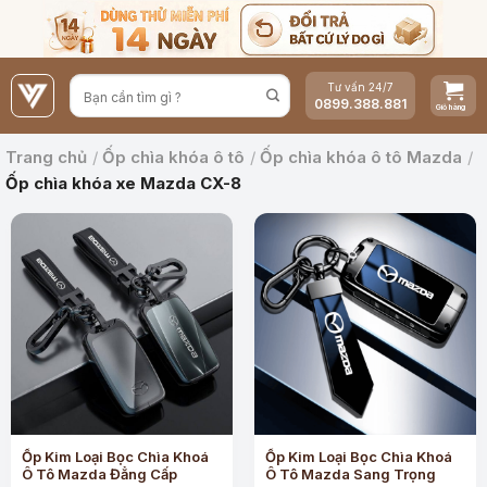
Bỏ
qua
nội
Tư vấn 24/7
dung
0899.388.881
Trang chủ
/
Ốp chìa khóa ô tô
/
Ốp chìa khóa ô tô Mazda
/
Ốp chìa khóa xe Mazda CX-8
Ốp Kim Loại Bọc Chìa Khoá
Ốp Kim Loại Bọc Chìa Khoá
Ô Tô Mazda Đẳng Cấp
Ô Tô Mazda Sang Trọng