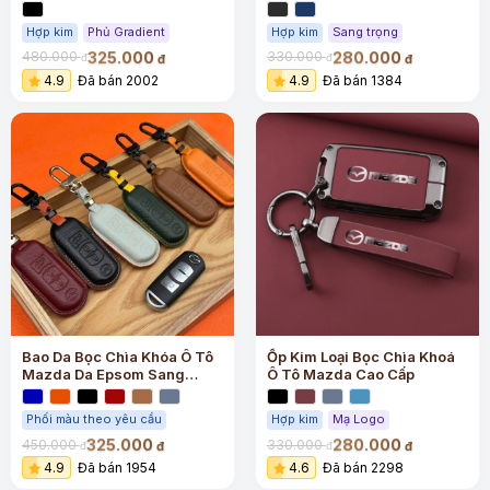
Hợp kim
Phủ Gradient
Hợp kim
Sang trọng
325.000
280.000
480.000
330.000
đ
đ
đ
đ
4.9
Đã bán 2002
4.9
Đã bán 1384
Bao Da Bọc Chìa Khóa Ô Tô
Ốp Kim Loại Bọc Chìa Khoá
Mazda Da Epsom Sang
Ô Tô Mazda Cao Cấp
Trọng
Phối màu theo yêu cầu
Hợp kim
Mạ Logo
325.000
280.000
450.000
330.000
đ
đ
đ
đ
4.9
Đã bán 1954
4.6
Đã bán 2298