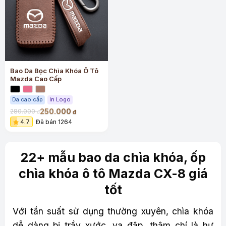
Bao Da Bọc Chìa Khóa Ô Tô
Mazda Cao Cấp
Da cao cấp
In Logo
250.000
280.000
đ
đ
4.7
Đã bán 1264
22+ mẫu bao da chìa khóa, ốp
chìa khóa ô tô Mazda CX-8 giá
tốt
V
ới tần suất sử dụng thường xuyên, chìa khóa
dễ dàng bị trầy xước, va đập, thậm chí là hư