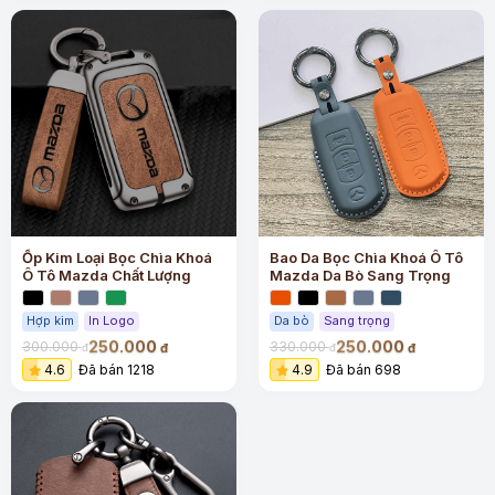
Ốp Kim Loại Bọc Chìa Khoá
Bao Da Bọc Chìa Khoá Ô Tô
Ô Tô Mazda Chất Lượng
Mazda Da Bò Sang Trọng
Hợp kim
In Logo
Da bò
Sang trọng
250.000
250.000
300.000
330.000
đ
đ
đ
đ
4.6
Đã bán 1218
4.9
Đã bán 698