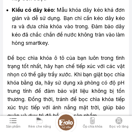
Kiểu có dây kéo:
Mẫu khóa dây kéo khá đơn
giản và dễ sử dụng. Bạn chỉ cần kéo dây kéo
ra và đưa chìa khóa vào trong. Đảm bảo dây
kéo đã chắc chắn để nước không tràn vào làm
hỏng smartkey.
Để bọc chìa khóa ô tô của bạn luôn trong tình
trạng tốt nhất, hãy hạn chế tiếp xúc với các vật
nhọn có thể gây trầy xước. Khi bạn giặt bọc chìa
khóa bằng da, hãy sử dụng xà phòng có độ pH
trung tính để đảm bảo vật liệu không bị tổn
thương. Đồng thời, tránh để bọc chìa khóa tiếp
xúc trực tiếp với ánh nắng mặt trời, giúp bảo
quản và duy trì độ bền của sản phẩm.
Rèm che nắng
Bọc vô lăng
Sản phẩm
Ốp chìa khóa
Phụ kiện xe VIP – Địa chỉ cung cấp ốp