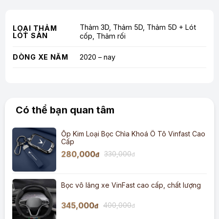
Thảm 3D, Thảm 5D, Thảm 5D + Lót
LOẠI THẢM
LÓT SÀN
cốp, Thảm rối
DÒNG XE NĂM
2020 – nay
Có thể bạn quan tâm
Ốp Kim Loại Bọc Chìa Khoá Ô Tô Vinfast Cao
Cấp
280,000
330,000
đ
đ
Bọc vô lăng xe VinFast cao cấp, chất lượng
345,000
400,000
đ
đ