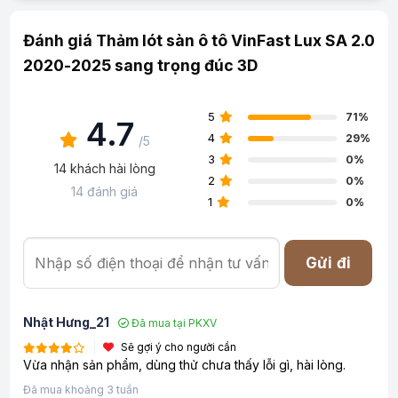
Đánh giá Thảm lót sàn ô tô VinFast Lux SA 2.0
2020-2025 sang trọng đúc 3D
5
71%
4.7
4
29%
/5
3
0%
14 khách hài lòng
2
0%
14 đánh giá
1
0%
Gửi đi
Nhật Hưng_21
Đã mua tại PKXV
Sẽ gợi ý cho người cần
Vừa nhận sản phẩm, dùng thử chưa thấy lỗi gì, hài lòng.
Đã mua khoảng 3 tuần