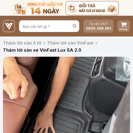
Bỏ
qua
nội
Tư vấn 24/7
dung
0899.388.881
Thảm lót sàn ô tô
»
Thảm lót sàn VinFast
»
Thảm lót sàn xe VinFast Lux SA 2.0