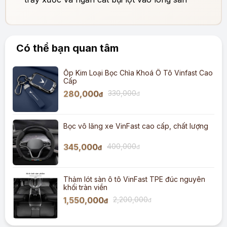
Có thể bạn quan tâm
Ốp Kim Loại Bọc Chìa Khoá Ô Tô Vinfast Cao
Cấp
280,000
330,000
đ
đ
Bọc vô lăng xe VinFast cao cấp, chất lượng
345,000
400,000
đ
đ
Thảm lót sàn ô tô VinFast TPE đúc nguyên
khối tràn viền
1,550,000
2,200,000
đ
đ