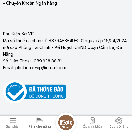
- Chuyển Khoản Ngân hàng
Phụ Kiện Xe VIP
Mã số thuế cá nhân số 8879483849-001 ngày cấp 15/04/2024
nơi cấp Phòng Tài Chính - Kế Hoạch UBND Quận Cẩm Lệ, Đà
Nẵng
Số Điện Thoại : 089.938.88.81
Email: phukienxevip@gmail.com
Copyright 2026 ©
Phụ Kiện Xe Vip
Rèm che nắng
Bọc vô lăng
Sản phẩm
Ốp chìa khóa