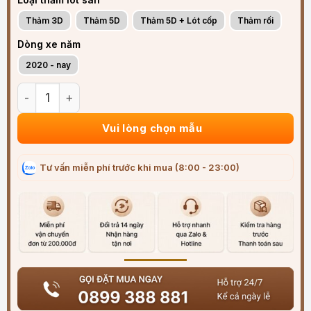
Thảm 3D
Thảm 5D
Thảm 5D + Lót cốp
Thảm rối
Dòng xe năm
2020 - nay
Thảm lót sàn ô tô VinFast Lux SA 2.0 2020-2025 sang trọn
Vui lòng chọn mẫu
Tư vấn miễn phí trước khi mua (8:00 - 23:00)