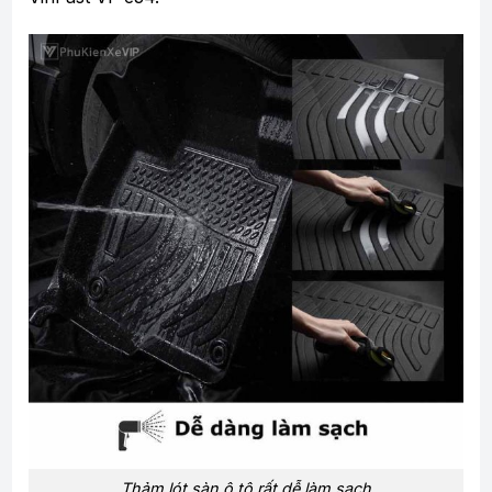
Thảm lót sàn ô tô rất dễ làm sạch