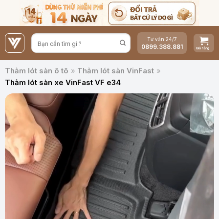
Bỏ
qua
nội
Tư vấn 24/7
dung
0899.388.881
Thảm lót sàn ô tô
»
Thảm lót sàn VinFast
»
Thảm lót sàn xe VinFast VF e34