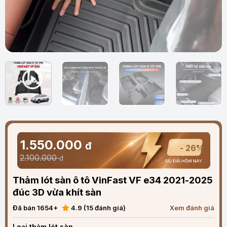
1.550.000
đ
- 26%
2.100.000
đ
Thảm lót sàn ô tô VinFast VF e34 2021-2025
đúc 3D vừa khít sàn
Đã bán 1654+
4.9 (15 đánh giá)
Xem đánh giá
Loại thảm lót sàn