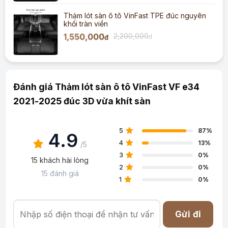
Thảm lót sàn ô tô VinFast TPE đúc nguyên
khối tràn viền
1,550,000
2,200,000
đ
đ
Đánh giá Thảm lót sàn ô tô VinFast VF e34
2021-2025 đúc 3D vừa khít sàn
5
87%
4.9
4
13%
/5
3
0%
15 khách hài lòng
2
0%
15 đánh giá
1
0%
Gửi đi