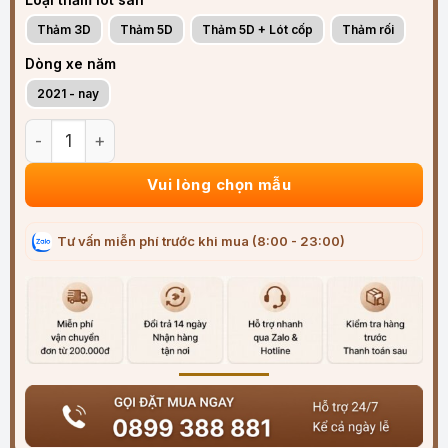
Thảm 3D
Thảm 5D
Thảm 5D + Lót cốp
Thảm rối
Dòng xe năm
2021 - nay
Thảm lót sàn ô tô VinFast VF e34 2021-2025 đúc 3D vừa khí
Vui lòng chọn mẫu
Tư vấn miễn phí trước khi mua (8:00 - 23:00)