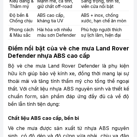
Kiểu dáng &
Mạnh mẽ, cá tính,
Sang trọng, tinh tế,
Thẩm mỹ
giữ chất off-road
viền cửa nổi bật
Độ bền &
ABS cao cấp,
ABS + inox, chống
Chống chịu
kháng tia UV
xước, hạn chế ăn mòn
Phong cách
Hài hòa với nhiều
Phù hợp người thích
& Màu sắc
màu sơn Defender
sự lịch lãm, hiện đại
Điểm nổi bật của vè che mưa Land Rover
Defender nhựa ABS cao cấp
Bộ vè che mưa Land Rover Defender là phụ kiện
hữu ích giúp bảo vệ kính xe, đồng thời mang lại sự
thoải mái và tăng tính thẩm mỹ cho tổng thể ngoại
thất. Với chất liệu nhựa ABS nguyên sinh và thiết kế
chuẩn form, sản phẩm đáp ứng đầy đủ cả về độ
bền lẫn tính tiện dụng:
Chất liệu ABS cao cấp, bền bỉ
Vè che mưa được sản xuất từ nhựa ABS nguyên
sinh, có độ dẻo và độ cứng vừa phải, chịu va đập