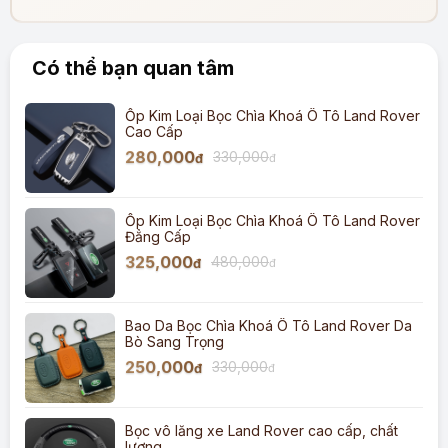
Có thể bạn quan tâm
Ốp Kim Loại Bọc Chìa Khoá Ô Tô Land Rover
Cao Cấp
280,000
330,000
đ
đ
Ốp Kim Loại Bọc Chìa Khoá Ô Tô Land Rover
Đẳng Cấp
325,000
480,000
đ
đ
Bao Da Bọc Chìa Khoá Ô Tô Land Rover Da
Bò Sang Trọng
250,000
330,000
đ
đ
Bọc vô lăng xe Land Rover cao cấp, chất
lượng