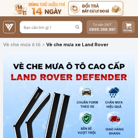
Bỏ
qua
nội
Tư vấn 24/7
dung
0899.388.881
Vè che mưa ô tô
»
Vè che mưa xe Land Rover