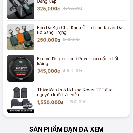
Đẳng Cấp
325,000
480,000
đ
đ
Bao Da Bọc Chìa Khoá Ô Tô Land Rover Da
Bò Sang Trọng
250,000
330,000
đ
đ
Bọc vô lăng xe Land Rover cao cấp, chất
lượng
345,000
400,000
đ
đ
Thảm lót sàn ô tô Land Rover TPE đúc
nguyên khối tràn viền
1,550,000
2,200,000
đ
đ
SẢN PHẨM BẠN ĐÃ XEM