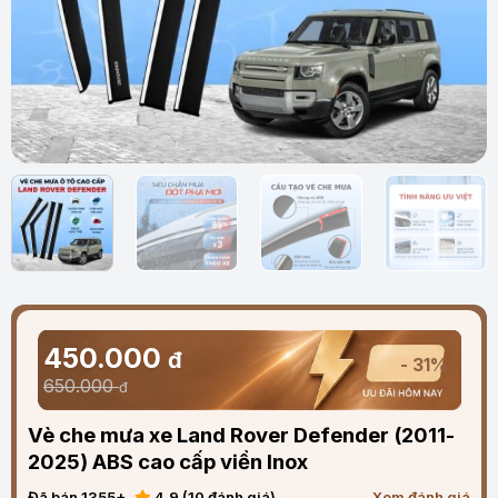
450.000
đ
- 31%
650.000
đ
Vè che mưa xe Land Rover Defender (2011-
2025) ABS cao cấp viền Inox
Đã bán 1355+
4.9 (10 đánh giá)
Xem đánh giá