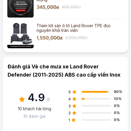
345,000
400,000
đ
đ
Thảm lót sàn ô tô Land Rover TPE đúc
nguyên khối tràn viền
1,550,000
2,200,000
đ
đ
Đánh giá Vè che mưa xe Land Rover
Defender (2011-2025) ABS cao cấp viền Inox
5
90%
4.9
4
10%
/5
3
0%
10 khách hài lòng
2
0%
10 đánh giá
1
0%