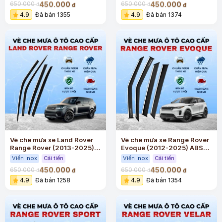
450.000
450.000
650.000
650.000
đ
đ
đ
đ
4.9
Đã bán 1355
4.9
Đã bán 1374
Vè che mưa xe Land Rover
Vè che mưa xe Range Rover
Range Rover (2013-2025)
Evoque (2012-2025) ABS
ABS cao cấp viền Inox
cao cấp viền Inox
Viền Inox
Cải tiến
Viền Inox
Cải tiến
450.000
450.000
650.000
650.000
đ
đ
đ
đ
4.9
Đã bán 1258
4.9
Đã bán 1354