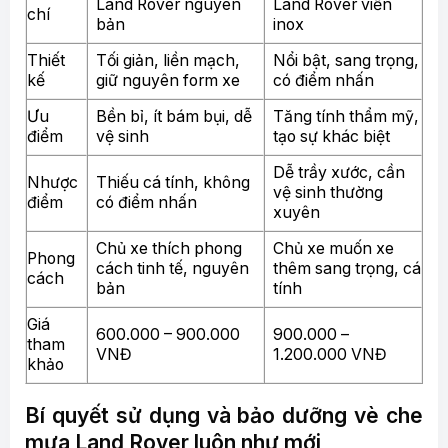
Land Rover nguyên
Land Rover viền
chí
bản
inox
Thiết
Tối giản, liền mạch,
Nổi bật, sang trọng,
kế
giữ nguyên form xe
có điểm nhấn
Ưu
Bền bỉ, ít bám bụi, dễ
Tăng tính thẩm mỹ,
điểm
vệ sinh
tạo sự khác biệt
Dễ trầy xước, cần
Nhược
Thiếu cá tính, không
vệ sinh thường
điểm
có điểm nhấn
xuyên
Chủ xe thích phong
Chủ xe muốn xe
Phong
cách tinh tế, nguyên
thêm sang trọng, cá
cách
bản
tính
Giá
600.000 – 900.000
900.000 –
tham
VNĐ
1.200.000 VNĐ
khảo
Bí quyết sử dụng và bảo dưỡng vè che
mưa Land Rover luôn như mới