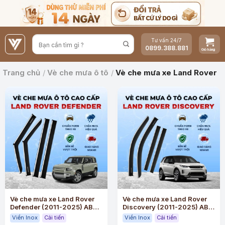
Bỏ
qua
nội
Tư vấn 24/7
dung
0899.388.881
Trang chủ
/
Vè che mưa ô tô
/
Vè che mưa xe Land Rover
Vè che mưa xe Land Rover
Vè che mưa xe Land Rover
Defender (2011-2025) ABS
Discovery (2011-2025) ABS
cao cấp viền Inox
cao cấp viền Inox
Viền Inox
Cải tiến
Viền Inox
Cải tiến