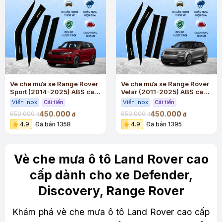
Vè che mưa xe Range Rover
Vè che mưa xe Range Rover
Sport (2014-2025) ABS cao
Velar (2011-2025) ABS cao
cấp viền Inox
cấp viền Inox
Viền Inox
Cải tiến
Viền Inox
Cải tiến
450.000
450.000
650.000
650.000
đ
đ
đ
đ
4.9
Đã bán 1358
4.9
Đã bán 1395
Vè che mưa ô tô Land Rover cao
cấp dành cho xe Defender,
Discovery, Range Rover
Khám phá vè che mưa ô tô Land Rover cao cấp