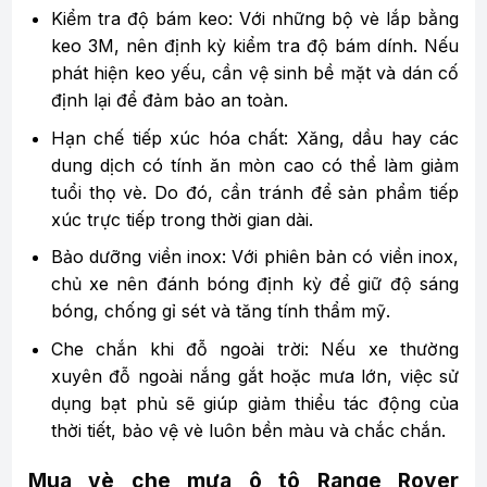
Kiểm tra độ bám keo: Với những bộ vè lắp bằng
keo 3M, nên định kỳ kiểm tra độ bám dính. Nếu
phát hiện keo yếu, cần vệ sinh bề mặt và dán cố
định lại để đảm bảo an toàn.
Hạn chế tiếp xúc hóa chất: Xăng, dầu hay các
dung dịch có tính ăn mòn cao có thể làm giảm
tuổi thọ vè. Do đó, cần tránh để sản phẩm tiếp
xúc trực tiếp trong thời gian dài.
Bảo dưỡng viền inox: Với phiên bản có viền inox,
chủ xe nên đánh bóng định kỳ để giữ độ sáng
bóng, chống gỉ sét và tăng tính thẩm mỹ.
Che chắn khi đỗ ngoài trời: Nếu xe thường
xuyên đỗ ngoài nắng gắt hoặc mưa lớn, việc sử
dụng bạt phủ sẽ giúp giảm thiểu tác động của
thời tiết, bảo vệ vè luôn bền màu và chắc chắn.
Mua vè che mưa ô tô Range Rover