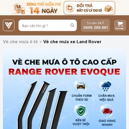
Bỏ
qua
nội
Tư vấn 24/7
dung
0899.388.881
Vè che mưa ô tô
»
Vè che mưa xe Land Rover