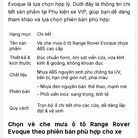
Evoque là lựa chọn hợp lý. Dưới đây là thông tin chi
tiết sản phẩm tại Phụ kiện xe VIP, giúp bạn dễ dàng
tham khảo và lựa chọn phiên bản phù hợp:
Hạng mục
Chi tiết
Tên sản
Vè che mưa ô tô Range Rover Evoque nhựa
phẩm
ABS cao cấp
Thiết kế &
Đúc chuẩn form, ôm sát viền cửa, vừa khít
kích thước
kính & gioăng, không khoan đục
Nhựa ABS nguyên sinh phủ chống tia UV,
Chất liệu
bền bỉ, hạn chế giòn nứt, phai màu
– Nhựa đen nguyên bản: thể thao, mạnh mẽ
Phiên bản
– Phối viền inox: sang trọng, tinh tế
Trọn bộ 4 chi tiết cho các cửa, dễ dàng lắp
Quy cách
đặt & vệ sinh
Chọn vè che mưa ô tô Range Rover
Evoque theo phiên bản phù hợp cho xe