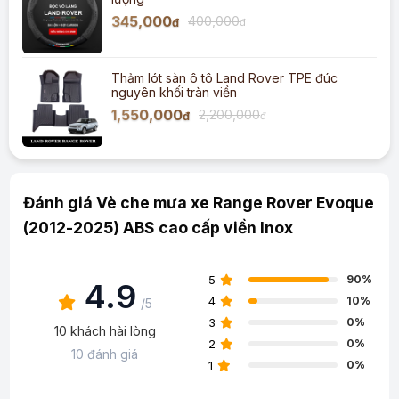
345,000
400,000
đ
đ
Thảm lót sàn ô tô Land Rover TPE đúc
nguyên khối tràn viền
1,550,000
2,200,000
đ
đ
Đánh giá Vè che mưa xe Range Rover Evoque
(2012-2025) ABS cao cấp viền Inox
5
90%
4.9
4
10%
/5
3
0%
10 khách hài lòng
2
0%
10 đánh giá
1
0%