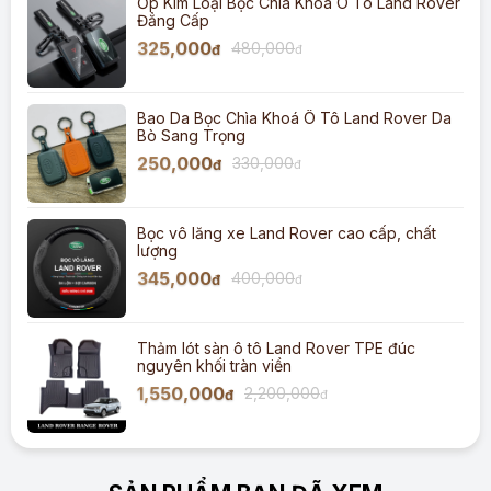
Ốp Kim Loại Bọc Chìa Khoá Ô Tô Land Rover
Đẳng Cấp
325,000
480,000
đ
đ
Bao Da Bọc Chìa Khoá Ô Tô Land Rover Da
Bò Sang Trọng
250,000
330,000
đ
đ
Bọc vô lăng xe Land Rover cao cấp, chất
lượng
345,000
400,000
đ
đ
Thảm lót sàn ô tô Land Rover TPE đúc
nguyên khối tràn viền
1,550,000
2,200,000
đ
đ