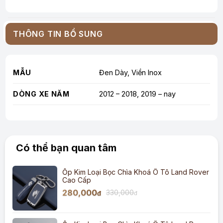
THÔNG TIN BỔ SUNG
MẪU
Đen Dày, Viền Inox
DÒNG XE NĂM
2012 – 2018, 2019 – nay
Có thể bạn quan tâm
Ốp Kim Loại Bọc Chìa Khoá Ô Tô Land Rover
Cao Cấp
280,000
330,000
đ
đ