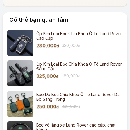
Có thể bạn quan tâm
Ốp Kim Loại Bọc Chìa Khoá Ô Tô Land Rover
Cao Cấp
280,000
330,000
đ
đ
Ốp Kim Loại Bọc Chìa Khoá Ô Tô Land Rover
Đẳng Cấp
325,000
480,000
đ
đ
Bao Da Bọc Chìa Khoá Ô Tô Land Rover Da
Bò Sang Trọng
250,000
330,000
đ
đ
Bọc vô lăng xe Land Rover cao cấp, chất
lượng