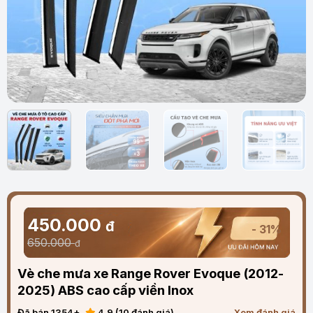
450.000
đ
- 31%
650.000
đ
Vè che mưa xe Range Rover Evoque (2012-
2025) ABS cao cấp viền Inox
Đã bán 1354+
4.9 (10 đánh giá)
Xem đánh giá