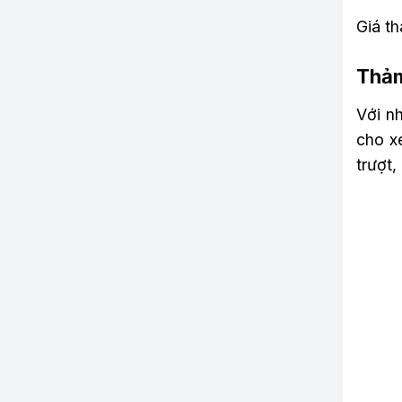
Giá t
Thảm
Với n
cho x
trượt