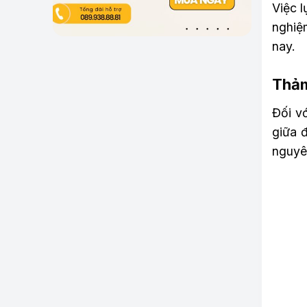
Việc l
nghiệ
nay.
Thảm
Đối v
giữa 
nguyên