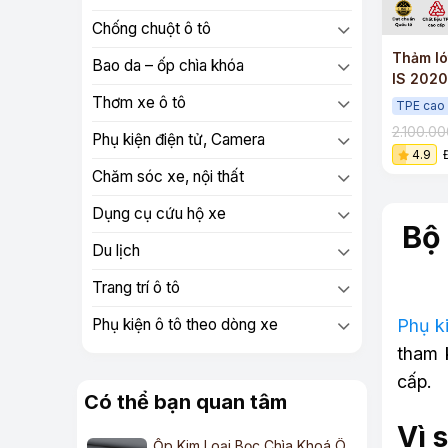
Chống chuột ô tô
Thảm ló
Bao da – ốp chìa khóa
IS 2020
đúc 3D
Thơm xe ô tô
TPE cao
2.100.0
Phụ kiện điện tử, Camera
4.9
Chăm sóc xe, nội thất
Dụng cụ cứu hộ xe
Bộ 
Du lịch
Trang trí ô tô
Phụ k
Phụ kiện ô tô theo dòng xe
tham 
cấp.
Có thể bạn quan tâm
Vì 
Ốp Kim Loại Bọc Chìa Khoá Ô