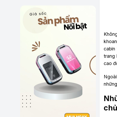
Không
khoan
cabin
trang 
cao độ
Ngoài 
những 
Nhữ
chủ