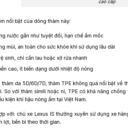
cao cấp
ểm nổi bật của dòng thảm này:
ng nước gần như tuyệt đối, hạn chế ẩm mốc
g mùi, an toàn cho sức khỏe khi sử dụng lâu dài
ệ sinh, chỉ cần lau hoặc xịt rửa nhanh
ền cao, ít biến dạng dưới nhiệt độ nóng
i thảm da 5D/6D/7D, thảm TPE không quá nổi bật về th
ợi. So với thảm simili hoặc nỉ, TPE có khả năng chống
ều kiện khí hậu nóng ẩm tại Việt Nam.
ợp với: chủ xe Lexus IS thường xuyên sử dụng xe hàng
ện lợi, bền bỉ theo thời gian.