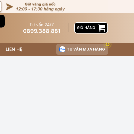
Tư vấn 24/7
GIỎ HÀNG
0899.388.881
LIÊN HỆ
TƯ VẤN MUA HÀNG