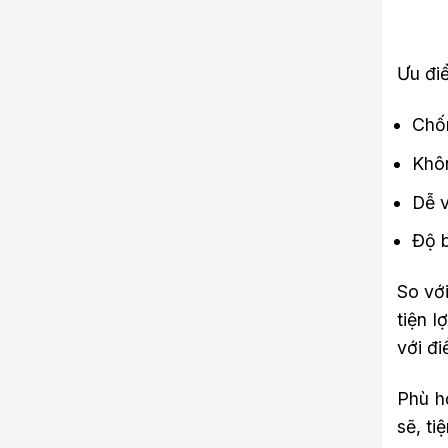
Ưu đi
Chố
Khôn
Dễ v
Độ b
So vớ
tiện l
với đi
Phù h
sẽ, ti