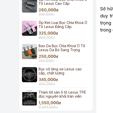
Tô Lexus Cao Cấp
Sở hữu
280,000
đ
330,000
đ
duy t
trọng
Ốp Kim Loại Bọc Chìa Khoá Ô
Tô Lexus Đẳng Cấp
trong
325,000
đ
480,000
đ
Bao Da Bọc Chìa Khoá Ô Tô
Lexus Da Bò Sang Trọng
250,000
đ
330,000
đ
Bọc vô lăng xe Lexus cao
cấp, chất lượng
345,000
đ
400,000
đ
Thảm lót sàn ô tô Lexus TPE
đúc nguyên khối tràn viền
1,550,000
đ
2,200,000
đ