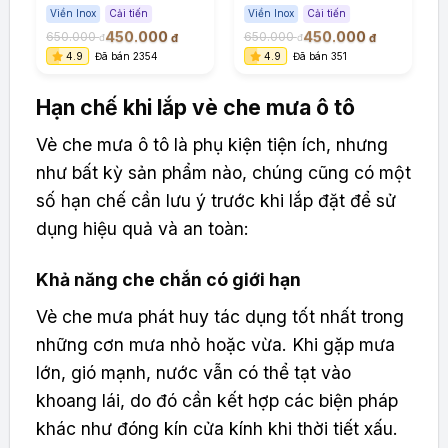
2025) ABS cao cấp viền
cấp viền Inox
c
Viền Inox
Cải tiến
Viền Inox
Cải tiến
Inox
450.000
450.000
650.000
650.000
đ
đ
đ
đ
4.9
Đã bán 2354
4.9
Đã bán 351
Hạn chế khi lắp vè che mưa ô tô
Vè che mưa ô tô là phụ kiện tiện ích, nhưng
như bất kỳ sản phẩm nào, chúng cũng có một
số hạn chế cần lưu ý trước khi lắp đặt để sử
dụng hiệu quả và an toàn:
Khả năng che chắn có giới hạn
Vè che mưa phát huy tác dụng tốt nhất trong
những cơn mưa nhỏ hoặc vừa. Khi gặp mưa
lớn, gió mạnh, nước vẫn có thể tạt vào
khoang lái, do đó cần kết hợp các biện pháp
khác như đóng kín cửa kính khi thời tiết xấu.