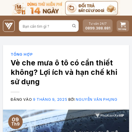
Bỏ
qua
nội
Tư vấn 24/7
dung
0899.388.881
TỔNG HỢP
Vè che mưa ô tô có cần thiết
không? Lợi ích và hạn chế khi
sử dụng
ĐĂNG VÀO
9 THÁNG 9, 2025
BỞI
NGUYỄN VĂN PHỤNG
09
Th9